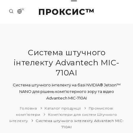
ПРОКСИС™
UK
ГОЛОВНА
КОНТАКТИ
ПРО НАС
Система штучного
інтелекту Advantech MIC-
ПРИКЛАДИ ТА РІШЕННЯ
710AI
КАТАЛОГ ПРОДУКЦІЇ
Система штучного інтелекту на базі NVIDIA® Jetson™
НОВИНИ
NANO для рішень комп'ютерного зору та відео
Advantech MIC-710AI
Головна
Каталог продукції
Промислові
комп'ютери
Комп'ютери для систем Штучного
інтелекту
Система штучного інтелекту Advantech MIC-
710AI