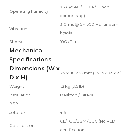
95% @ 40 °C; 104 °F (non-
Operating humidity
condensing)
3 Grms @ 5 ~ 500 Hz, random, 1
Vibration
hr/axis
Shock
10G / 11 ms
Mechanical
Specifications
Dimensions (W x
147 x 118 x 52 mm (5.7" x 4.6" x 2")
D x H)
Weight
1.2 kg (3.5 lb)
Installation
Desktop / DIN-rail
BSP
Jetpack
4.6
CE/FCC/BSMI/CCC (No RED
Certifications
certification)