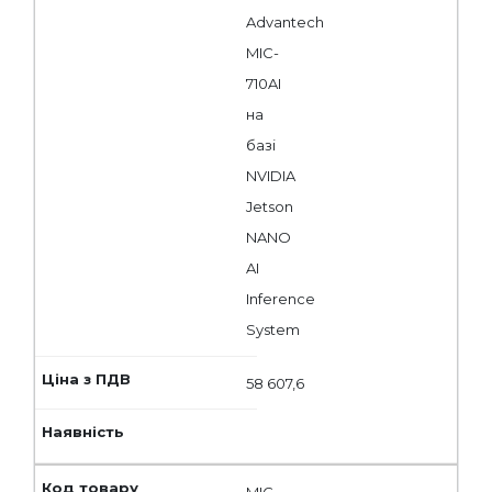
Advantech
MIC-
710AI
на
базі
NVIDIA
Jetson
NANO
AI
Inference
System
58 607,6
MIC-