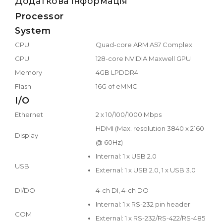
Додаткова інформація
Processor
System
CPU
Quad-core ARM A57 Complex
GPU
128-core NVIDIA Maxwell GPU
Memory
4GB LPDDR4
Flash
16G of eMMC
I/O
Ethernet
2 x 10/100/1000 Mbps
HDMI (Max. resolution 3840 x 2160
Display
@ 60Hz)
Internal: 1 x USB 2.0
USB
External: 1 x USB 2.0, 1 x USB 3.0
DI/DO
4-ch DI, 4-ch DO
Internal: 1 x RS-232 pin header
COM
External: 1 x RS-232/RS-422/RS-485