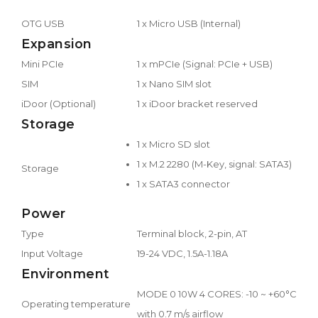
OTG USB
1 x Micro USB (Internal)
Expansion
Mini PCIe
1 x mPCIe (Signal: PCIe + USB)
SIM
1 x Nano SIM slot
iDoor (Optional)
1 x iDoor bracket reserved
Storage
1 x Micro SD slot
1 x M.2 2280 (M-Key, signal: SATA3)
Storage
1 x SATA3 connector
Power
Type
Terminal block, 2-pin, AT
Input Voltage
19-24 VDC, 1.5A-1.18A
Environment
MODE 0 10W 4 CORES: -10 ~ +60°C
Operating temperature
with 0.7 m/s airflow