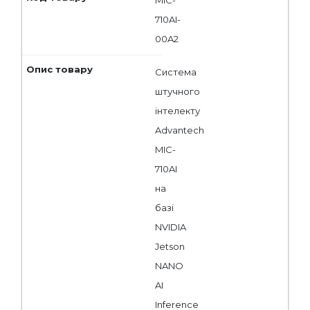
710AI-
00A2
Система
штучного
інтелекту
Advantech
MIC-
710AI
на
базі
NVIDIA
Jetson
NANO
AI
Inference