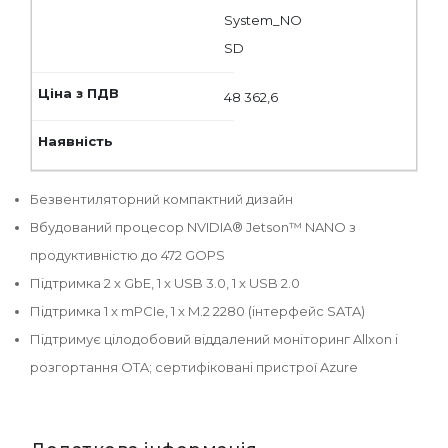
System_NO
SD
48 362,6
Безвентиляторний компактний дизайн
Вбудований процесор NVIDIA® Jetson™ NANO з
продуктивністю до 472 GOPS
Підтримка 2 x GbE, 1 x USB 3.0, 1 x USB 2.0
Підтримка 1 x mPCIe, 1 x M.2 2280 (інтерфейс SATA)
Підтримує цілодобовий віддалений моніторинг Allxon і
розгортання OTA; сертифіковані пристрої Azure