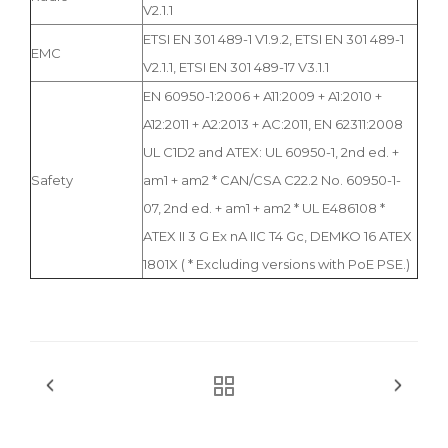
V2.1.1
ETSI EN 301 489-1 V1.9.2, ETSI EN 301 489-1
EMC
V2.1.1, ETSI EN 301 489-17 V3.1.1
EN 60950-1:2006 + A11:2009 + A1:2010 +
A12:2011 + A2:2013 + AC:2011, EN 62311:2008
UL C1D2 and ATEX: UL 60950-1, 2nd ed. +
Safety
am1 + am2 * CAN/CSA C22.2 No. 60950-1-
07, 2nd ed. + am1 + am2 * UL E486108 *
ATEX II 3 G Ex nA IIC T4 Gc, DEMKO 16 ATEX
1801X ( * Excluding versions with PoE PSE.)