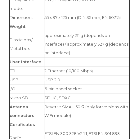
mode.
Dimensions
55 x 97 x 125 mm (DIN 35 mm, EN 60715)
Weight
approximately 211 g (depends on
Plastic box/
interface) / approximately 327 g (depends
Metal box
on interface)
User interface
ETH
2 Ethernet (10/100 Mbps)
USB
USB 2.0
I/O
6-pin panel socket
Micro SD
SDHC, SDXC
Antenna
Reverse SMA – 50 Ω (only for versions with
connectors
WiFi module)
Certificates
ETSI EN 300 328 V2.1.1, ETSI EN 301 893
Radio