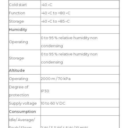
Cold start
-40 ◦C
Function
-40 ◦C to +80 ◦C
Storage
-40 ◦C to +85 ◦C
Humidity
0 to 95 % relative humidity non
Operating
condensing
0 to 95 % relative humidity non
Storage
condensing
Altitude
Operating
2000 m / 70 kPa
Degree of
IP30
protection
Supply voltage
10 to 60 V DC
Consumption
Idle/ Average/
Peak/ Sleep
2 W / 3.3 W/ 4.5 W / 10 mW