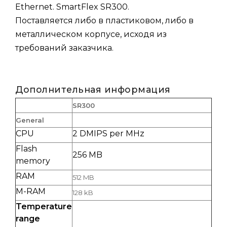
Ethernet. SmartFlex SR300.
Поставляется либо в пластиковом, либо в
металлическом корпусе, исходя из
требований заказчика.
Дополнительная информация
SR300
General
CPU
2 DMIPS per MHz
Flash
256 MB
memory
RAM
512 MB
M-RAM
128 kB
Temperature
range