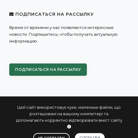
ПОДПИСАТЬСЯ НА РАССЫЛКУ
Время от времени у нас появляются интересные
новости. Подпишитесь, чтобы получать актуальную
информацию.
ПОДПИСАТЬСЯ НА РАССЫЛКУ
Цей сайт використовує куки, маленьки файли, що
розташовані на вашому компютері та
допомагають корректно відтворювати вміст сайту
© 2004 - 2026 ПРОКСИС™ - промышленные компьютеры
и системы
СОГЛАСЕН