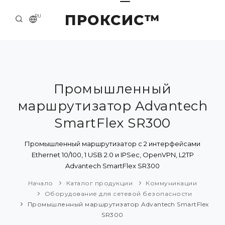
ПРОКСИС™
RU
НАЧАЛО
КОНТАКТЫ
О КОМПАНИИ
Промышленный
маршрутизатор Advantech
ПРИМЕРЫ И РЕШЕНИЯ
SmartFlex SR300
КАТАЛОГ ПРОДУКЦИИ
Промышленный маршрутизатор с 2 интерфейсами
ПРЕСС-ЦЕНТР
Ethernet 10/100, 1 USB 2.0 и IPSec, OpenVPN, L2TP
Advantech SmartFlex SR300
Начало
Каталог продукции
Коммуникации
Оборудование для сетевой безопасности
Промышленный маршрутизатор Advantech SmartFlex
SR300