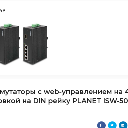
4P
утаторы с web-управлением на 
новкой на DIN рейку PLANET ISW-5