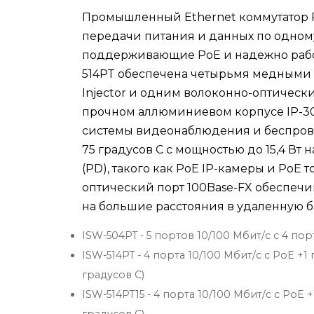
Промышленный Ethernet коммутатор P
передачи питания и данных по одному
поддерживающие PoE и надежно работ
514PT обеспечена четырьмя медными по
Injector и одним волоконно-оптическ
прочном аллюминиевом корпусе IP-30
системы видеонаблюдения и беспрово
75 градусов C с мощностью до 15,4 Вт 
(PD), такого как PoE IP-камеры и PoE
оптический порт 100Base-FX обеспечи
на большие расстояния в удаленную б
ISW-504PT - 5 портов 10/100 Мбит/с с 4 порт
ISW-514PT - 4 порта 10/100 Мбит/с с PoE +1 п
градусов C)
ISW-514PT15 - 4 порта 10/100 Мбит/с с PoE +1 