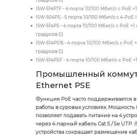
градусов C)
ISW-514PTF - 4 порта 10/100 Мбит/с с PoE +1 
ISW-504PS - 5 порта 10/100 Мбит/с с 4-PoE I
ISW-514PS - 4 порта 10/100 Мбит/с с PoE +1 п
градусов C)
ISW-514PS15 - 4 порта 10/100 Мбит/с с PoE +1
градусов C)
ISW-514PSF - 4 порта 10/100 Мбит/с с PoE +1
Промышленный коммутат
Ethernet PSE
Функция PoE часто поддерживается в
работы в суровых условиях. Мощность I
позволяет подавать питание на 4 устр
через 4-парный кабель Cat 5 / 5e UTP. 
устройства сокращает размещение ка