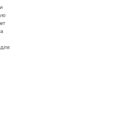
ми
ую
ет
на
 для