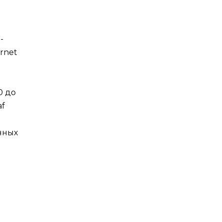
-
rnet
0 до
af
нных