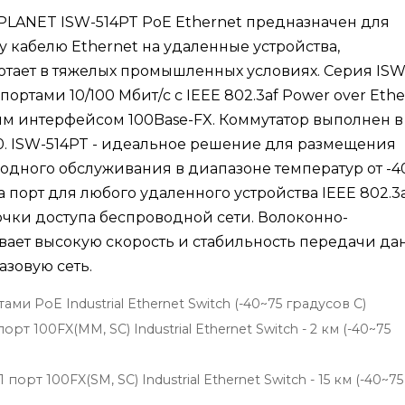
LANET ISW-514PT PoE Ethernet предназначен для
 кабелю Ethernet на удаленные устройства,
ает в тяжелых промышленных условиях. Серия ISW
ртами 10/100 Мбит/с с IEEE 802.3af Power over Ethe
им интерфейсом 100Base-FX. Коммутатор выполнен в
. ISW-514PT - идеальное решение для размещения
дного обслуживания в диапазоне температур от -4
на порт для любого удаленного устройства IEEE 802.3
 точки доступа беспроводной сети. Волоконно-
вает высокую скорость и стабильность передачи да
азовую сеть.
ами PoE Industrial Ethernet Switch (-40~75 градусов C)
орт 100FX(MM, SC) Industrial Ethernet Switch - 2 км (-40~75
порт 100FX(SM, SC) Industrial Ethernet Switch - 15 км (-40~75