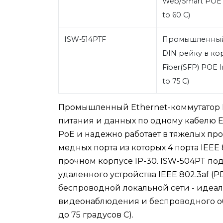
Web/Smart POE In
to 60 C)
ISW-514PTF
Промышленный 
DIN рейку в кор
Fiber(SFP) POE In
to 75 C)
Промышленный Ethernet-коммутатор 
питания и данных по одному кабелю 
PoE и надежно работает в тяжелых пр
медных порта из которых 4 порта IEEE 
прочном корпусе IP-30. ISW-504PT под
удаленного устройства IEEE 802.3af (P
беспроводной локальной сети - идеа
видеонаблюдения и беспроводного об
до 75 градусов C).