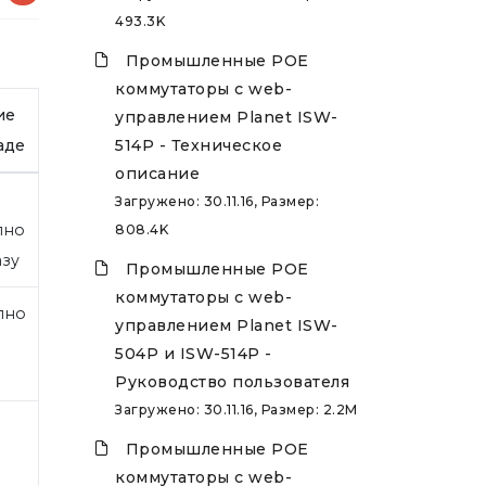
493.3K
Промышленные POE
коммутаторы с web-
ие
управлением Planet ISW-
аде
514P - Техническое
описание
Загружено: 30.11.16, Размер:
пно
808.4K
азу
Промышленные POE
коммутаторы с web-
пно
управлением Planet ISW-
504P и ISW-514P -
Руководство пользователя
Загружено: 30.11.16, Размер: 2.2M
Промышленные POE
коммутаторы с web-