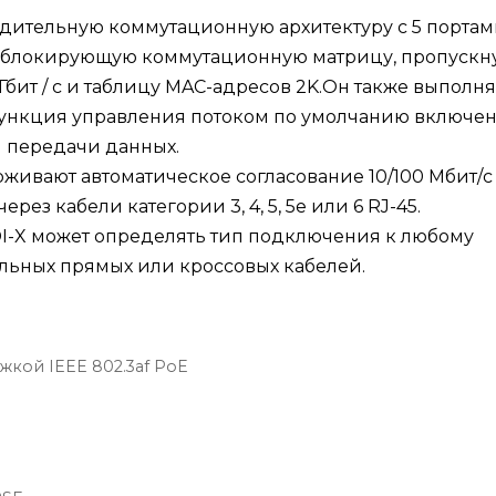
дительную коммутационную архитектуру с 5 порта
 неблокирующую коммутационную матрицу, пропускн
Гбит / с и таблицу MAC-адресов 2K.Он также выполня
 функция управления потоком по умолчанию включе
 передачи данных.
ивают автоматическое согласование 10/100 Мбит/с
ез кабели категории 3, 4, 5, 5е или 6 RJ-45.
DI-X может определять тип подключения к любому
альных прямых или кроссовых кабелей.
ржкой IEEE 802.3af PoE