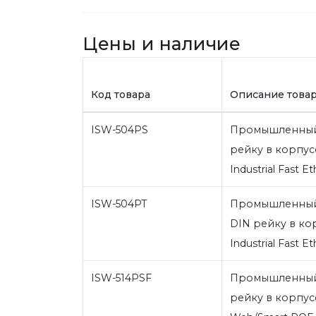
Цены и наличие
Код товара
Описание това
ISW-504PS
Промышленный 
рейку в корпус
Industrial Fast E
ISW-504PT
Промышленный 
DIN рейку в кор
Industrial Fast E
ISW-514PSF
Промышленный 
рейку в корпусе