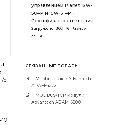
управлением Planet ISW-
504P и ISW-514P -
Сертификат соответствия
Загружено: 30.11.16, Размер:
49.5K
чи
СВЯЗАННЫЕ ТОВАРЫ
е
Modbus шлюз Advantech
т/с
ADAM-4572
MODBUS/TCP модули
Advantech ADAM-6200
-40