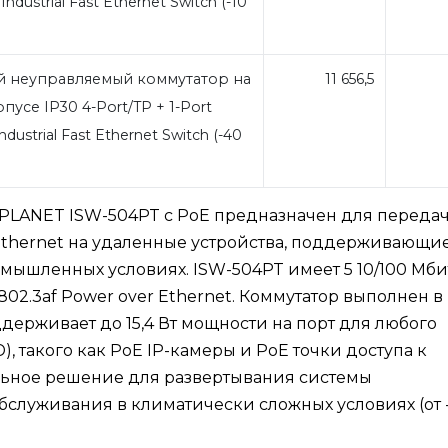
dustrial Fast Ethernet Switch (-10
неуправляемый коммутатор на
11 656,5
пусе IP30 4-Port/TP + 1-Port
dustrial Fast Ethernet Switch (-40
PLANET ISW-504PT с PoE предназначен для переда
Ethernet на удаленные устройства, поддерживающи
омышленных условиях. ISW-504PT имеет 5 10/100 Мби
802.3af Power over Ethernet. Коммутатор выполнен в
держивает до 15,4 Вт мощности на порт для любого
D), такого как PoE IP-камеры и PoE точки доступа к
льное решение для развертывания системы
служивания в климатически сложных условиях (от 