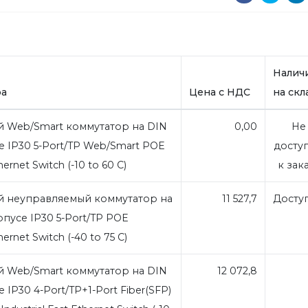
Налич
ра
Цена с НДС
на скл
Web/Smart коммутатор на DIN
0,00
Не
е IP30 5-Port/TP Web/Smart POE
досту
thernet Switch (-10 to 60 C)
к зак
неуправляемый коммутатор на
11 527,7
Досту
пусе IP30 5-Port/TP POE
thernet Switch (-40 to 75 C)
Web/Smart коммутатор на DIN
12 072,8
 IP30 4-Port/TP+1-Port Fiber(SFP)