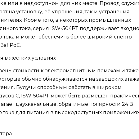
лке или в недоступном для них месте. Провод служит
ат на установку, её упрощения, так и устранения
нителях. Кроме того, в некоторых промышленных
оянного тока, серия ISW-504PT поддерживает входн
о тока и может обеспечить более широкий спектр
af PoE.
 в жестких условиях
вень стойкости к электромагнитным помехам и тяж
которые обычно обнаруживаются на заводских этажа
жения. Будучи способным работать в широком
адусов C, ISW-504PT может быть размещен практичес
агает двухканальные, обратимые полярности 24 В
го тока для питания в высокодоступных приложениях
тора