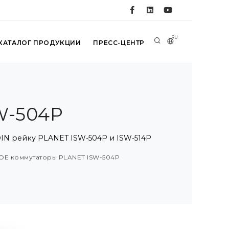
RU
КАТАЛОГ ПРОДУКЦИИ
ПРЕСС-ЦЕНТР
W-504P
IN рейку PLANET ISW-504P и ISW-514P
OE коммутаторы PLANET ISW-504P