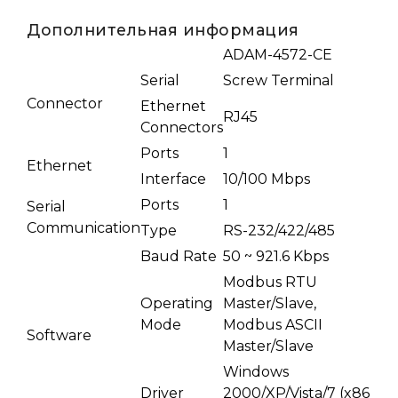
Дополнительная информация
ADAM-4572-CE
Serial
Screw Terminal
Connector
Ethernet
RJ45
Connectors
Ports
1
Ethernet
Interface
10/100 Mbps
Ports
1
Serial
Communication
Type
RS-232/422/485
Baud Rate
50 ~ 921.6 Kbps
Modbus RTU
Operating
Master/Slave,
Mode
Modbus ASCII
Software
Master/Slave
Windows
Driver
2000/XP/Vista/7 (x86