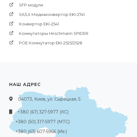
SFP модули
SX/LX Медиаконвертор EKI-2741
Конвертор EKI-2541
Коммутаторы Hirschmann SPIDER
POE Коммутатор EKI-2525/2528
НАШ АДРЕС
04073, Киев, ул. Сырецкая, 5
+380 (67) 327-5977 (КС)
+380 (50) 317-5977 (МТС)
+380 (63) 607-5966 (life:)