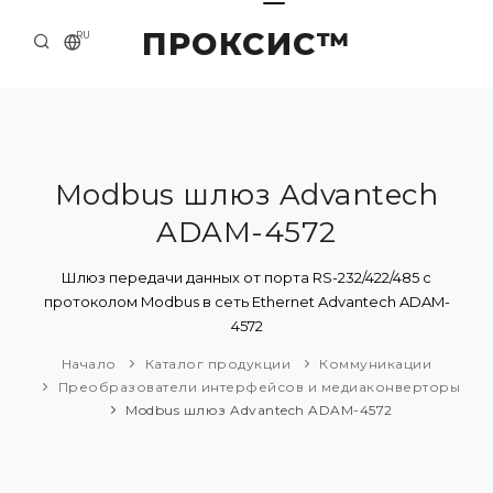
ПРОКСИС™
RU
НАЧАЛО
КОНТАКТЫ
О КОМПАНИИ
Modbus шлюз Advantech
ADAM-4572
ПРИМЕРЫ И РЕШЕНИЯ
КАТАЛОГ ПРОДУКЦИИ
Шлюз передачи данных от порта RS-232/422/485 с
протоколом Modbus в сеть Ethernet Advantech ADAM-
ПРЕСС-ЦЕНТР
4572
Начало
Каталог продукции
Коммуникации
Преобразователи интерфейсов и медиаконверторы
Modbus шлюз Advantech ADAM-4572