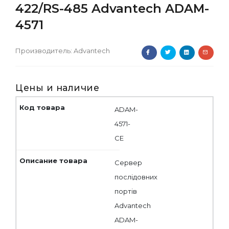
422/RS-485 Advantech ADAM-
4571
Производитель:
Advantech
Цены и наличие
ADAM-
4571-
CE
Сервер
послідовних
портів
Advantech
ADAM-