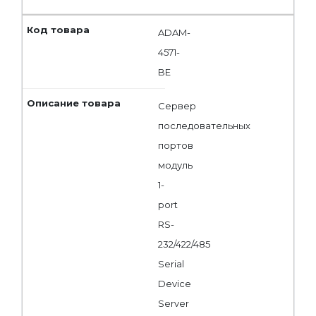
ADAM-
4571-
BE
Сервер
последовательных
портов
модуль
1-
port
RS-
232/422/485
Serial
Device
Server