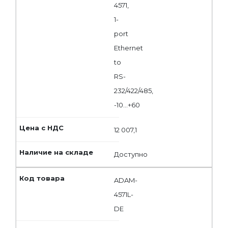
4571,
1-
port
Ethernet
to
RS-
232/422/485,
-10...+60
12 007,1
Доступно
ADAM-
4571L-
DE