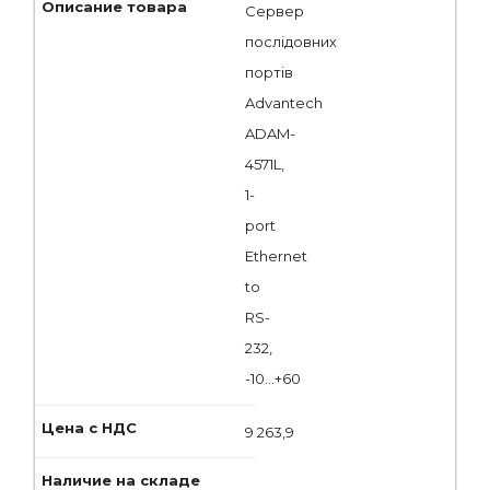
Сервер
послідовних
портів
Advantech
ADAM-
4571L,
1-
port
Ethernet
to
RS-
232,
-10...+60
9 263,9