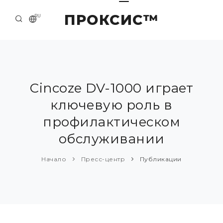
ПРОКСИС™
RU
НАЧАЛО
КОНТАКТЫ
О КОМПАНИИ
Cincoze DV-1000 играет
ключевую роль в
ПРИМЕРЫ И РЕШЕНИЯ
профилактическом
КАТАЛОГ ПРОДУКЦИИ
обслуживании
ПРЕСС-ЦЕНТР
Начало
Пресс-центр
Публикации