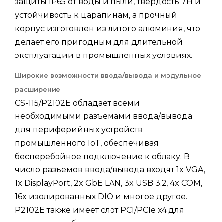
защиты IP65 от воды и пыли, твердость 7H и
устойчивость к царапинам, а прочный
корпус изготовлен из литого алюминия, что
делает его пригодным для длительной
эксплуатации в промышленных условиях.
Широкие возможности ввода/вывода и модульное
расширение
CS-115/P2102E обладает всеми
необходимыми разъемами ввода/вывода
для периферийных устройств
промышленного IoT, обеспечивая
бесперебойное подключение к облаку. В
число разъемов ввода/вывода входят 1x VGA,
1x DisplayPort, 2x GbE LAN, 3x USB 3.2, 4x COM,
16x изолированных DIO и многое другое.
P2102E также имеет слот PCI/PCIe x4 для