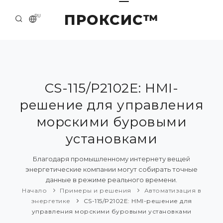
ПРОКСИС™
RU
НАЧАЛО
КОНТАКТЫ
О КОМПАНИИ
CS-115/P2102E: HMI-
решение для управления
ПРИМЕРЫ И РЕШЕНИЯ
морскими буровыми
КАТАЛОГ ПРОДУКЦИИ
установками
ПРЕСС-ЦЕНТР
Благодаря промышленному интернету вещей
энергетические компании могут собирать точные
данные в режиме реального времени.
Начало
Примеры и решения
Автоматизация в
энергетике
CS-115/P2102E: HMI-решение для
управления морскими буровыми установками