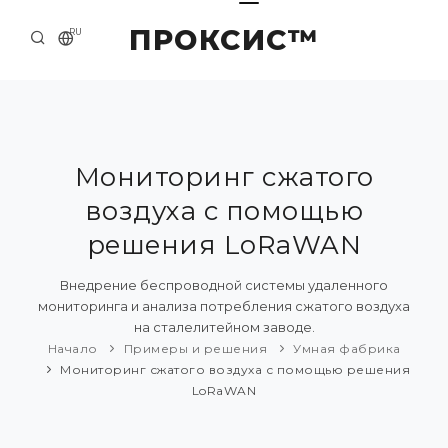
ПРОКСИС™
RU
НАЧАЛО
КОНТАКТЫ
О КОМПАНИИ
Мониторинг сжатого
воздуха с помощью
ПРИМЕРЫ И РЕШЕНИЯ
решения LoRaWAN
КАТАЛОГ ПРОДУКЦИИ
Внедрение беспроводной системы удаленного
ПРЕСС-ЦЕНТР
мониторинга и анализа потребления сжатого воздуха
на сталелитейном заводе.
Начало
Примеры и решения
Умная фабрика
Мониторинг сжатого воздуха с помощью решения
LoRaWAN