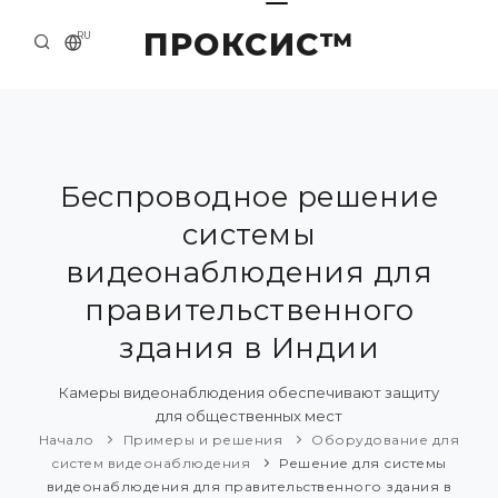
ПРОКСИС™
RU
НАЧАЛО
КОНТАКТЫ
О КОМПАНИИ
Беспроводное решение
системы
ПРИМЕРЫ И РЕШЕНИЯ
видеонаблюдения для
КАТАЛОГ ПРОДУКЦИИ
правительственного
ПРЕСС-ЦЕНТР
здания в Индии
Камеры видеонаблюдения обеспечивают защиту
для общественных мест
Начало
Примеры и решения
Оборудование для
систем видеонаблюдения
Решение для системы
видеонаблюдения для правительственного здания в