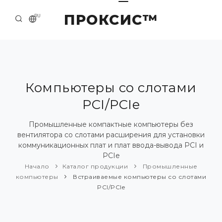
ПРОКСИС™
RU
НАЧАЛО
КОНТАКТЫ
О КОМПАНИИ
Компьютеры со слотами
PCI/PCIe
ПРИМЕРЫ И РЕШЕНИЯ
КАТАЛОГ ПРОДУКЦИИ
Промышленные компактные компьютеры без
вентилятора со слотами расширения для установки
ПРЕСС-ЦЕНТР
коммуникационных плат и плат ввода-вывода PCI и
PCIe
Начало
Каталог продукции
Промышленные
компьютеры
Встраиваемые компьютеры со слотами
PCI/PCIe