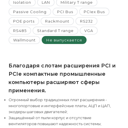
Isolation
LAN
Military T range
Passive Cooling
PCI Bus
PCIex Bus
POE ports
Rackmount
RS232
RS485
Standard T range
VGA
Wallmount
Не выпускается
Благодаря слотам расширения PCI и
PCIe компактные промышленные
компьютеры расширяют сферы
применения.
Огромный выбор традицонных плат расширения -
многопортовые и интерфейсные платы, АЦП и ЦАП,
экодеры шаговых двигателей;
Защищённый от пыли корпус и отсутствие
вентиляторов повышают надежность системы;