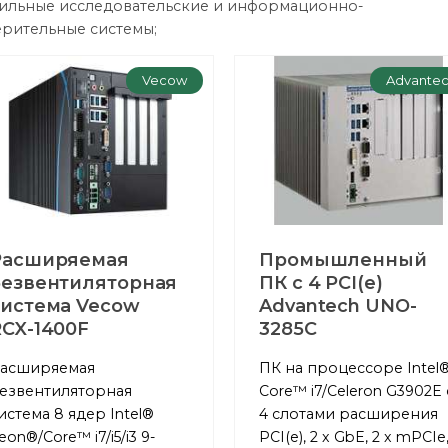
ильные исследовательские и информационно-
рительные системы;
Vecow
Advante
Расширяемая
Промышленный
безвентиляторная
ПК с 4 PCI(e)
система Vecow
Advantech UNO-
RCX-1400F
3285C
асширяемая
ПК на процессоре Intel
езвентиляторная
Core™ i7/Celeron G3902E 
истема 8 ядер Intel®
4 слотами расширения
eon®/Core™ i7/i5/i3 9-
PCI(e), 2 x GbE, 2 x mPCIe