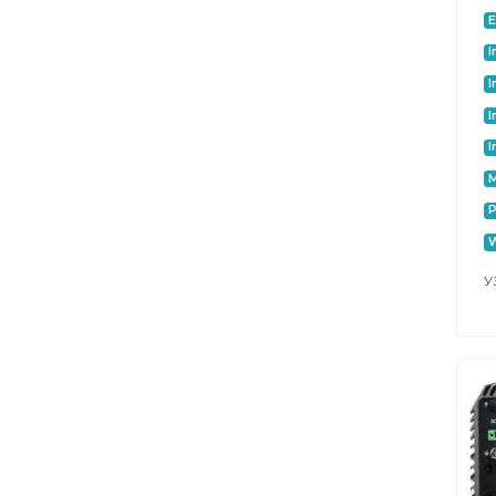
E
I
I
I
I
M
P
W
У