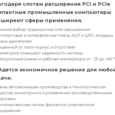
агодаря слотам расширения PCI и PCIe
мпактные промышленные компьютеры
сширяют сферы применения.
мный выбор традицонных плат расширения -
опортовые и интерфейсные платы, АЦП и ЦАП, экодеры
вых двигателей;
щённый от пыли корпус и отсутствие
иляторов повышают надежность системы;
лосуточный режим и рабочая температура от – 25 до +60 °
йдется экономичное решение для любо
ачи.
емы автоматизации производства и технологических
ессов, мониторинга и управления производственными
ессами;
тизированные линии, фасовочно-упаковочное
рудование;