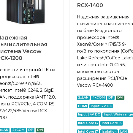
RCX-1400
Надежная защищенная
вычислительная система
на базе 8-ядерного
Надежная
процессора Intel®
вычислительная
Xeon®/Core™ i7/i5/i3 9-
система Vecow
го/8-го поколения (Coff
CX-1200
Lake Refresh/Coffee Lake)
и чипсета Intel® C246,
езвентиляторный ПК на
множество слотов
роцессоре Intel®
расширения PCI/PCIe
eon®/Core™ i7/i5/i3,
Vecow RCX-1400
ипсет Intel® C246, 2 GigE
AN, поддержка iAMT 12.0,
2xLAN
4xCOM
DP
DVI
лоты PCI/PCIe, 4 COM RS-
HDMI
Input 12V DC
32/422/485 Vecow RCX-
Input 24V DC
Input Wide range
200
Intel Core i3
Intel Core i5
2xLAN
4xCOM
DP
DVI
Intel Core i7
Isolation
LAN