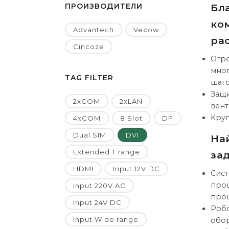
ПРОИЗВОДИТЕЛИ
Бл
ко
Advantech
Vecow
ра
Cincoze
Огро
мног
TAG FILTER
шаго
Защи
2xCOM
2xLAN
вент
Круг
4xCOM
8 Slot
DP
Dual SIM
DVI
На
Extended T range
зад
HDMI
Input 12V DC
Сист
проц
Input 220V AC
проц
Input 24V DC
Робо
Input Wide range
обо