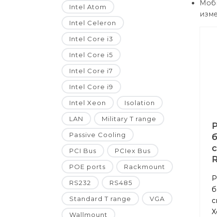
Моб
Intel Atom
изме
Intel Celeron
Intel Core i3
Intel Core i5
Intel Core i7
Intel Core i9
Intel Xeon
Isolation
LAN
Military T range
Passive Cooling
PCI Bus
PCIex Bus
POE ports
Rackmount
Р
RS232
RS485
б
Standard T range
VGA
с
X
Wallmount