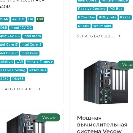
оступом Vecow RCX-
Intel Core i7
Military T range
440R
Passive Cooling
PCI Bus
PCIex Bus
POE ports
RS232
2xLAN
4xCOM
DP
DVI
RS485
Wallmount
HDMI
Input 12V DC
УЗНАТЬ БОЛЬШЕ...
nput 24V DC
Intel Atom
ntel Core i3
Intel Core i5
ntel Core i7
Intel Xeon
solation
LAN
Military T range
Veco
assive Cooling
PCIex Bus
RS232
RS485
ЗНАТЬ БОЛЬШЕ...
Мощная
Vecow
вычислительная
система Vecow