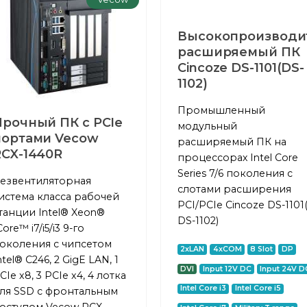
Высокопроизводи
расширяемый ПК
Cincoze DS-1101(DS-
1102)
Промышленный
Прочный ПК с PCIe
модульный
портами Vecow
расширяемый ПК на
RCX-1440R
процессорах Intel Core
Series 7/6 поколения с
езвентиляторная
слотами расширения
истема класса рабочей
PCI/PCIe Cincoze DS-1101
танции Intel® Xeon®
DS-1102)
Core™ i7/i5/i3 9-го
околения с чипсетом
2xLAN
4xCOM
8 Slot
DP
ntel® C246, 2 GigE LAN, 1
DVI
Input 12V DC
Input 24V D
CIe x8, 3 PCIe x4, 4 лотка
Intel Core i3
Intel Core i5
ля SSD с фронтальным