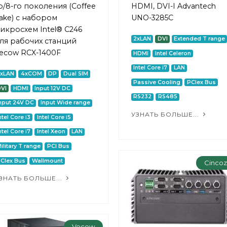
о/8-го поколения (Coffee
HDMI, DVI-I Advantech
ake) с набором
UNO-3285C
икросхем Intel® C246
2xLAN
DVI
Extended T range
ля рабочих станций
ecow RCX-1400F
HDMI
Intel Celeron
Intel Core i7
LAN
2xLAN
4xCOM
DP
Dual SIM
Passive Cooling
PCIex Bus
VI
HDMI
Input 12V DC
RS232
RS485
nput 24V DC
Input Wide range
УЗНАТЬ БОЛЬШЕ...
ntel Core i3
Intel Core i5
ntel Core i7
Intel Xeon
LAN
ilitary T range
PCI Bus
CIex Bus
Wallmount
Cinco
ЗНАТЬ БОЛЬШЕ...
Vecow