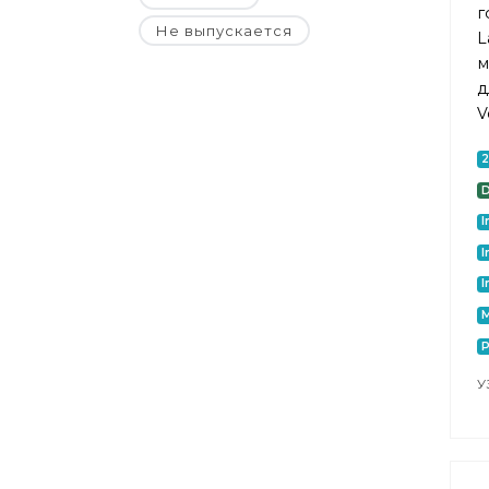
г
Не выпускается
L
м
д
V
D
I
I
I
M
P
У