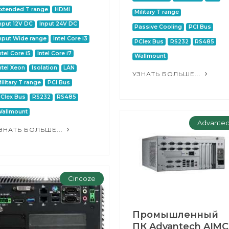
xtended T range
HDMI
Military T range
nput 12V DC
Input 24V DC
Passive Cooling
PCI Bus
nput Wide range
Intel Core i3
PCIex Bus
RS232
RS485
ntel Core i5
Intel Core i7
Wallmount
ntel Xeon
Isolation
LAN
УЗНАТЬ БОЛЬШЕ...
ilitary T range
PCI Bus
CIex Bus
RS232
RS485
allmount
Advante
ЗНАТЬ БОЛЬШЕ...
Cincoze
Промышленный
ПК Advantech AIMC