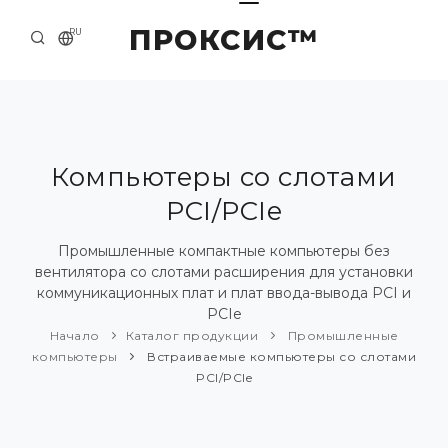
ПРОКСИС™
RU
НАЧАЛО
КОНТАКТЫ
О КОМПАНИИ
Компьютеры со слотами
PCI/PCIe
ПРИМЕРЫ И РЕШЕНИЯ
КАТАЛОГ ПРОДУКЦИИ
Промышленные компактные компьютеры без
вентилятора со слотами расширения для установки
ПРЕСС-ЦЕНТР
коммуникационных плат и плат ввода-вывода PCI и
PCIe
Начало
Каталог продукции
Промышленные
компьютеры
Встраиваемые компьютеры со слотами
PCI/PCIe