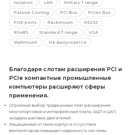
Isolation
LAN
Military T range
Passive Cooling
PCI Bus
PCIex Bus
POE ports
Rackmount
RS232
RS485
Standard T range
VGA
Wallmount
Не выпускается
Благодаря слотам расширения PCI и
PCIe компактные промышленные
компьютеры расширяют сферы
применения.
Огромный выбор традицонных плат расширения -
многопортовые и интерфейсные платы, АЦП и ЦАП,
экодеры шаговых двигателей;
Защищённый от пыли корпус и отсутствие
вентиляторов повышают надежность системы;