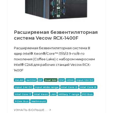
Расширяемая безвентиляторная
система Vecow RCX-1400F
Расширяемая безвентиляторная система 8
ядер Intel® Xeon®/Core™ i7/i5/i3 9-го/8-го
поколения (Coffee Lake) с набором микросхем
Intel® C246 для рабочих станций Vecow RCX-
1400F
2xLAN
4xCOM
DP
Dual SIM
DVI
HDMI
Input 12V DC
Input 24V DC
Input Wide range
Intel Core i3
Intel Core i5
Intel Core i7
Intel Xeon
LAN
Military T range
PCI Bus
PCIex Bus
Wallmount
УЗНАТЬ БОЛЬШЕ...