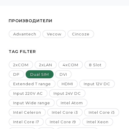
ПРОИЗВОДИТЕЛИ
Advantech
Vecow
Cincoze
TAG FILTER
2xCOM
2xLAN
4xCOM
8 Slot
DP
Dual SIM
DVI
Extended T range
HDMI
Input 12V DC
Input 220V AC
Input 24V DC
Input Wide range
Intel Atom
Intel Celeron
Intel Core i3
Intel Core i5
Intel Core i7
Intel Core i9
Intel Xeon