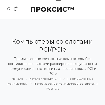
ПРОКСИС™
RU
НАЧАЛО
КОНТАКТЫ
О КОМПАНИИ
Компьютеры со слотами
PCI/PCIe
ПРИМЕРЫ И РЕШЕНИЯ
КАТАЛОГ ПРОДУКЦИИ
Промышленные компактные компьютеры без
вентилятора со слотами расширения для установки
ПРЕСС-ЦЕНТР
коммуникационных плат и плат ввода-вывода PCI и
PCIe
Начало
Каталог продукции
Промышленные
компьютеры
Встраиваемые компьютеры со слотами
PCI/PCIe