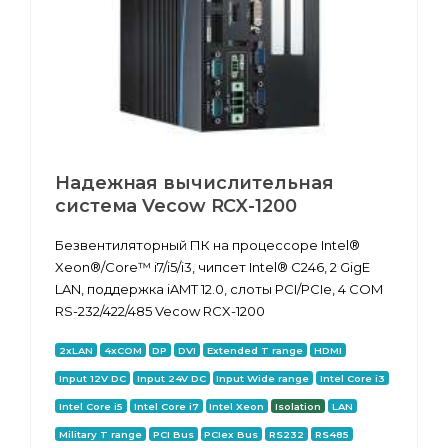
Надежная вычислительная
система Vecow RCX-1200
Безвентиляторный ПК на процессоре Intel®
Xeon®/Core™ i7/i5/i3, чипсет Intel® C246, 2 GigE
LAN, поддержка iAMT 12.0, слоты PCI/PCIe, 4 COM
RS-232/422/485 Vecow RCX-1200
2xLAN
4xCOM
DP
DVI
Extended T range
HDMI
Input 12V DC
Input 24V DC
Input Wide range
Intel Core i3
Intel Core i5
Intel Core i7
Intel Xeon
Isolation
LAN
Military T range
PCI Bus
PCIex Bus
RS232
RS485