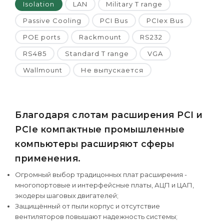
Isolation
LAN
Military T range
Passive Cooling
PCI Bus
PCIex Bus
POE ports
Rackmount
RS232
RS485
Standard T range
VGA
Wallmount
Не выпускается
Благодаря слотам расширения PCI и
PCIe компактные промышленные
компьютеры расширяют сферы
применения.
Огромный выбор традицонных плат расширения -
многопортовые и интерфейсные платы, АЦП и ЦАП,
экодеры шаговых двигателей;
Защищённый от пыли корпус и отсутствие
вентиляторов повышают надежность системы;