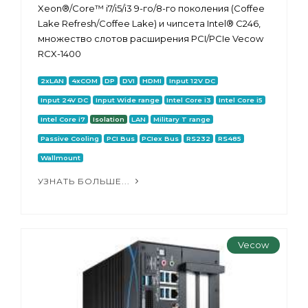
Xeon®/Core™ i7/i5/i3 9-го/8-го поколения (Coffee
Lake Refresh/Coffee Lake) и чипсета Intel® C246,
множество слотов расширения PCI/PCIe Vecow
RCX-1400
2xLAN
4xCOM
DP
DVI
HDMI
Input 12V DC
Input 24V DC
Input Wide range
Intel Core i3
Intel Core i5
Intel Core i7
Isolation
LAN
Military T range
Passive Cooling
PCI Bus
PCIex Bus
RS232
RS485
Wallmount
УЗНАТЬ БОЛЬШЕ...
Vecow