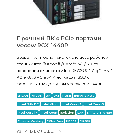
Прочный ПК с PCIe портами
Vecow RCX-1440R
Безвентиляторная система класса рабочей
станции Intel® Xeon® /Core™ i7/i5/i3 9-го
поколения с чипсетом Intel® C246, 2 GigE LAN, 1
PCIe x8, 3 PCIe x4, 4 лотка для SSD с
фронтальным доступом Vecow RCX-1440R
2xLAN
4xCOM
DP
DVI
HDMI
Input 12V DC
Input 24V DC
Intel Atom
Intel Core i3
Intel Core i5
Intel Core i7
Intel Xeon
Isolation
LAN
Military T range
Passive Cooling
PCIex Bus
RS232
RS485
УЗНАТЬ БОЛЬШЕ...