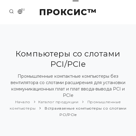
ПРОКСИС™
RU
НАЧАЛО
КОНТАКТЫ
О КОМПАНИИ
Компьютеры со слотами
PCI/PCIe
ПРИМЕРЫ И РЕШЕНИЯ
КАТАЛОГ ПРОДУКЦИИ
Промышленные компактные компьютеры без
вентилятора со слотами расширения для установки
ПРЕСС-ЦЕНТР
коммуникационных плат и плат ввода-вывода PCI и
PCIe
Начало
Каталог продукции
Промышленные
компьютеры
Встраиваемые компьютеры со слотами
PCI/PCIe