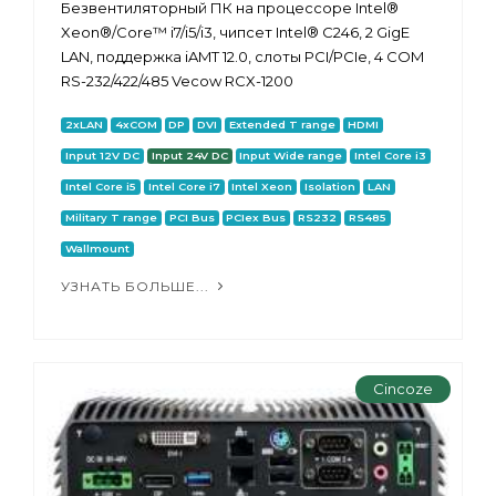
Безвентиляторный ПК на процессоре Intel®
Xeon®/Core™ i7/i5/i3, чипсет Intel® C246, 2 GigE
LAN, поддержка iAMT 12.0, слоты PCI/PCIe, 4 COM
RS-232/422/485 Vecow RCX-1200
2xLAN
4xCOM
DP
DVI
Extended T range
HDMI
Input 12V DC
Input 24V DC
Input Wide range
Intel Core i3
Intel Core i5
Intel Core i7
Intel Xeon
Isolation
LAN
Military T range
PCI Bus
PCIex Bus
RS232
RS485
Wallmount
УЗНАТЬ БОЛЬШЕ...
Cincoze