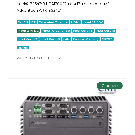
Intel® i3/i5/i7/i9 LGA1700 12-го и 13-го поколений
Advantech ARK-3534D
2xLAN
DP
Extended T range
HDMI
Input 12V DC
Input 24V DC
Input Wide range
Intel Core i3
Intel Core i5
Intel Core i7
Intel Core i9
LAN
Passive Cooling
RS232
RS485
УЗНАТЬ БОЛЬШЕ...
Cincoze