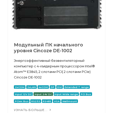
Модульный ПК начального
уровня Cincoze DE-1002
Энергоэффективный безвентиляторный
компьютер с 4-хъядерным процессором Intel®
Atom™ E3845, 2 слотами PCI( 2 слотами PCIe)
Cincoze DE-1002
2xCOM
2xLAN
4xCOM
DP
DVI
Extended T range
Input 12V DC
Input 24V DC
Input Wide range
PCI Bus
PCIex Bus
RS232
RS485
VGA
Wallmount
УЗНАТЬ БОЛЬШЕ...