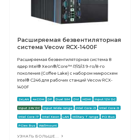
Расширяемая безвентиляторная
система Vecow RCX-1400F
Расширяемая безвентиляторная система 8
ядер Intel® Xeon®/Core™ i7/i5/i3 9-го/8-го
поколения (Coffee Lake) с набором микросхем
Intel® C246 для рабочих станций Vecow RCX-
1400F
2xLAN
4xCOM
DP
Dual SIM
DVI
HDMI
Input 12V DC
Input 24V DC
Input Wide range
Intel Core i3
Intel Core i5
Intel Core i7
Intel Xeon
LAN
Military T range
PCI Bus
PCIex Bus
Wallmount
УЗНАТЬ БОЛЬШЕ...