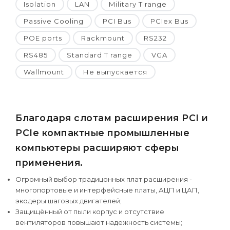
Isolation
LAN
Military T range
Passive Cooling
PCI Bus
PCIex Bus
POE ports
Rackmount
RS232
RS485
Standard T range
VGA
Wallmount
Не выпускается
Благодаря слотам расширения PCI и
PCIe компактные промышленные
компьютеры расширяют сферы
применения.
Огромный выбор традицонных плат расширения -
многопортовые и интерфейсные платы, АЦП и ЦАП,
экодеры шаговых двигателей;
Защищённый от пыли корпус и отсутствие
вентиляторов повышают надежность системы;