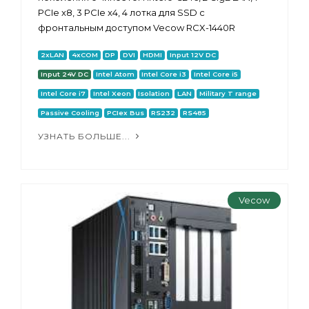
PCIe x8, 3 PCIe x4, 4 лотка для SSD с
фронтальным доступом Vecow RCX-1440R
2xLAN
4xCOM
DP
DVI
HDMI
Input 12V DC
Input 24V DC
Intel Atom
Intel Core i3
Intel Core i5
Intel Core i7
Intel Xeon
Isolation
LAN
Military T range
Passive Cooling
PCIex Bus
RS232
RS485
УЗНАТЬ БОЛЬШЕ...
Vecow