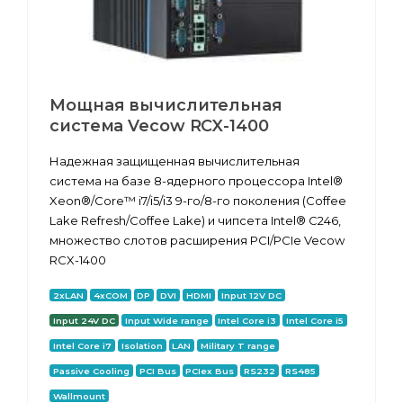
Мощная вычислительная
система Vecow RCX-1400
Надежная защищенная вычислительная
система на базе 8-ядерного процессора Intel®
Xeon®/Core™ i7/i5/i3 9-го/8-го поколения (Coffee
Lake Refresh/Coffee Lake) и чипсета Intel® C246,
множество слотов расширения PCI/PCIe Vecow
RCX-1400
2xLAN
4xCOM
DP
DVI
HDMI
Input 12V DC
Input 24V DC
Input Wide range
Intel Core i3
Intel Core i5
Intel Core i7
Isolation
LAN
Military T range
Passive Cooling
PCI Bus
PCIex Bus
RS232
RS485
Wallmount