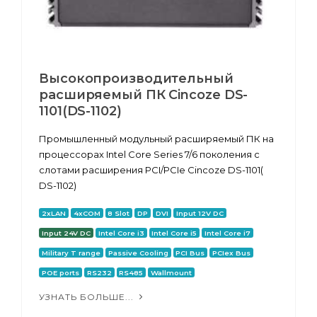
Высокопроизводительный
расширяемый ПК Cincoze DS-
1101(DS-1102)
Промышленный модульный расширяемый ПК на
процессорах Intel Core Series 7/6 поколения с
слотами расширения PCI/PCIe Cincoze DS-1101(
DS-1102)
2xLAN
4xCOM
8 Slot
DP
DVI
Input 12V DC
Input 24V DC
Intel Core i3
Intel Core i5
Intel Core i7
Military T range
Passive Cooling
PCI Bus
PCIex Bus
POE ports
RS232
RS485
Wallmount
УЗНАТЬ БОЛЬШЕ...