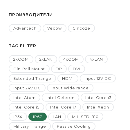
ПРОИЗВОДИТЕЛИ
Advantech
Vecow
Cincoze
TAG FILTER
2xCOM
2xLAN
4xCOM
4xLAN
Din-Rail Mount
DP
DVI
Extended T range
HDMI
Input 12V DC
Input 24V DC
Input Wide range
Intel Atom
Intel Celeron
Intel Core i3
Intel Core i5
Intel Core i7
Intel Xeon
IP54
IP67
LAN
MIL-STD-810
Military T range
Passive Cooling