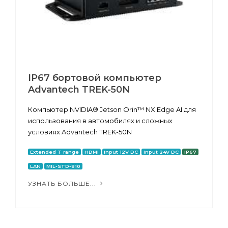
IP67 бортовой компьютер
Advantech TREK-50N
Компьютер NVIDIA® Jetson Orin™ NX Edge AI для
использования в автомобилях и сложных
условиях Advantech TREK-50N
Extended T range
HDMI
Input 12V DC
Input 24V DC
IP67
LAN
MIL-STD-810
УЗНАТЬ БОЛЬШЕ...