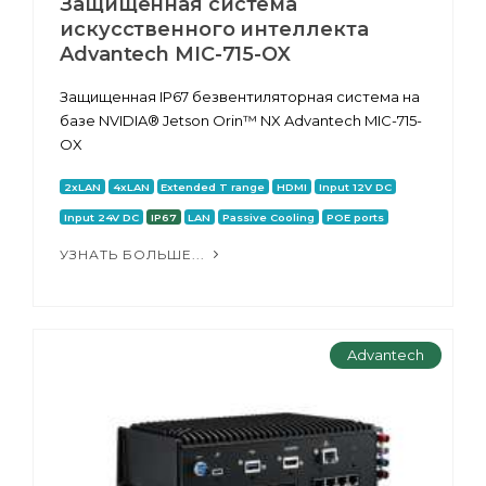
Защищенная система
искусственного интеллекта
Advantech MIC-715-OX
Защищенная IP67 безвентиляторная система на
базе NVIDIA® Jetson Orin™ NX Advantech MIC-715-
OX
2xLAN
4xLAN
Extended T range
HDMI
Input 12V DC
Input 24V DC
IP67
LAN
Passive Cooling
POE ports
УЗНАТЬ БОЛЬШЕ...
Advantech