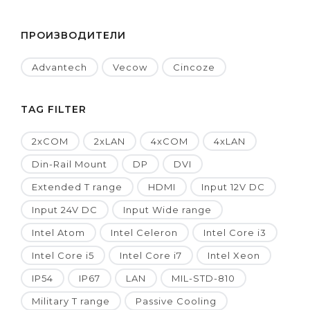
ПРОИЗВОДИТЕЛИ
Advantech
Vecow
Cincoze
TAG FILTER
2xCOM
2xLAN
4xCOM
4xLAN
Din-Rail Mount
DP
DVI
Extended T range
HDMI
Input 12V DC
Input 24V DC
Input Wide range
Intel Atom
Intel Celeron
Intel Core i3
Intel Core i5
Intel Core i7
Intel Xeon
IP54
IP67
LAN
MIL-STD-810
Military T range
Passive Cooling