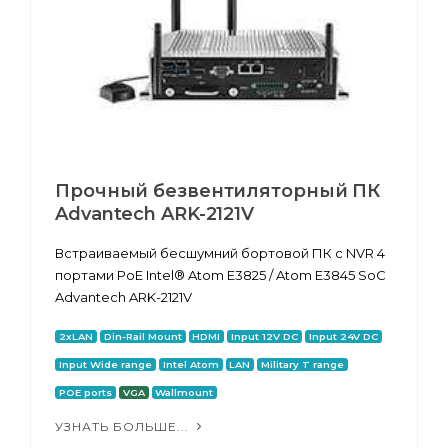
Прочный безвентиляторный ПК
Advantech ARK-2121V
Встраиваемый бесшумний бортовой ПК с NVR 4
портами PoE Intel® Atom E3825 / Atom E3845 SoC
Advantech ARK-2121V
2xLAN
Din-Rail Mount
HDMI
Input 12V DC
Input 24V DC
Input Wide range
Intel Atom
LAN
Military T range
POE ports
VGA
Wallmount
УЗНАТЬ БОЛЬШЕ...