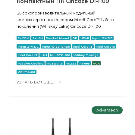
Компактный ПК Cincoze DI-1100
Высокопроизводительный модульный
компьютер с процессором Intel® Core™ U 8-го
поколения (Whiskey Lake) Cincoze DI-1100
2xCOM
2xLAN
Din-Rail Mount
DP
HDMI
Input 12V DC
Input 24V DC
Input Wide range
Intel Core i3
Intel Core i5
Intel Core i7
LAN
MIL-STD-810
Military T range
Passive Cooling
POE ports
RS232
RS485
VGA
Wallmount
УЗНАТЬ БОЛЬШЕ...
Advantech