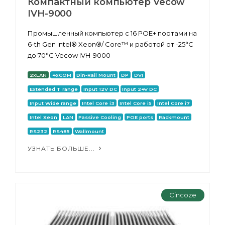
Компактный компьютер Vecow
IVH-9000
Промышленный компьютер с 16 POE+ портами на
6-th Gen Intel® Xeon®/ Core™ и работой от -25°C
до 70°C Vecow IVH-9000
2xLAN
4xCOM
Din-Rail Mount
DP
DVI
Extended T range
Input 12V DC
Input 24V DC
Input Wide range
Intel Core i3
Intel Core i5
Intel Core i7
Intel Xeon
LAN
Passive Cooling
POE ports
Rackmount
RS232
RS485
Wallmount
УЗНАТЬ БОЛЬШЕ...
Cincoze