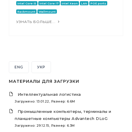
Intel Core i5
Intel Core i7
Intel Xeon
LAN
POE ports
Rackmount
Wallmount
УЗНАТЬ БОЛЬШЕ...
ENG
УКР
МАТЕРИАЛЫ ДЛЯ ЗАГРУЗКИ
Интеллектуальная логистика
Загружено: 13.01.22, Размер: 6.6M
Промышленные компьютеры, терминалы и
планшетные компьютеры Advantech DLoG
Загружено: 29.12.15, Размер: 6.3M