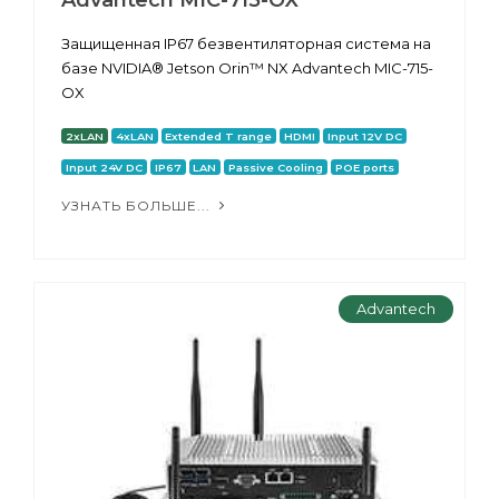
Защищенная IP67 безвентиляторная система на
базе NVIDIA® Jetson Orin™ NX Advantech MIC-715-
OX
2xLAN
4xLAN
Extended T range
HDMI
Input 12V DC
Input 24V DC
IP67
LAN
Passive Cooling
POE ports
УЗНАТЬ БОЛЬШЕ...
Advantech