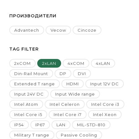
ПРОИЗВОДИТЕЛИ
Advantech
Vecow
Cincoze
TAG FILTER
2xCOM
2xLAN
4xCOM
4xLAN
Din-Rail Mount
DP
DVI
Extended T range
HDMI
Input 12V DC
Input 24V DC
Input Wide range
Intel Atom
Intel Celeron
Intel Core i3
Intel Core i5
Intel Core i7
Intel Xeon
IP54
IP67
LAN
MIL-STD-810
Military T range
Passive Cooling