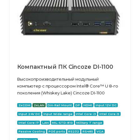
Компактный ПК Cincoze DI-1100
Высокопроизводительный модульный
компьютер с процессором Intel® Core™ U 8-го
поколения (Whiskey Lake) Cincoze DI-1100
2xCOM
2xLAN
Din-Rail Mount
DP
HDMI
Input 12V DC
Input 24V DC
Input Wide range
Intel Core i3
Intel Core i5
Intel Core i7
LAN
MIL-STD-810
Military T range
Passive Cooling
POE ports
RS232
RS485
VGA