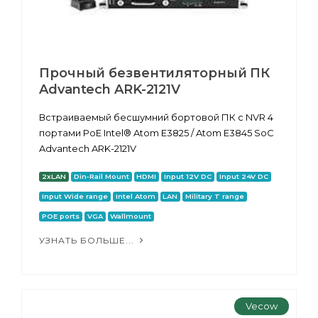
Прочный безвентиляторный ПК
Advantech ARK-2121V
Встраиваемый бесшумний бортовой ПК с NVR 4
портами PoE Intel® Atom E3825 / Atom E3845 SoC
Advantech ARK-2121V
2xLAN
Din-Rail Mount
HDMI
Input 12V DC
Input 24V DC
Input Wide range
Intel Atom
LAN
Military T range
POE ports
VGA
Wallmount
УЗНАТЬ БОЛЬШЕ...
Vecow