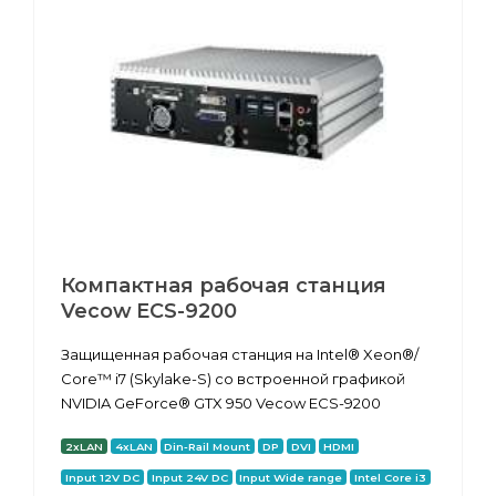
Компактная рабочая станция
Vecow ECS-9200
Защищенная рабочая станция на Intel® Xeon®/
Core™ i7 (Skylake-S) со встроенной графикой
NVIDIA GeForce® GTX 950 Vecow ECS-9200
2xLAN
4xLAN
Din-Rail Mount
DP
DVI
HDMI
Input 12V DC
Input 24V DC
Input Wide range
Intel Core i3