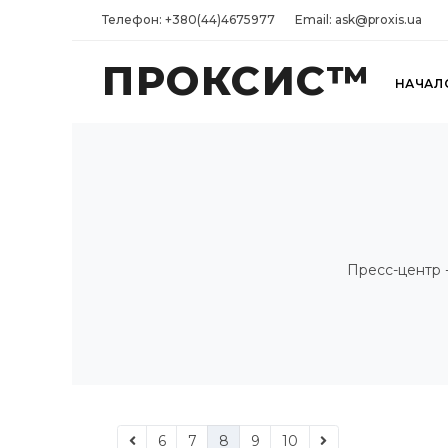
Телефон: +380(44)4675977
Email: ask@proxis.ua
ПРОКСИС™
НАЧАЛ
Пресс-центр 
6
7
8
9
10