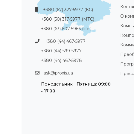
Конта
+380 (67) 327-5977 (КС)
О ком
+380 (50) 317-5977 (МТС)
Компь
+380 (63) 607-5966 (life:)
Компо
+380 (44) 467-5977
Комму
+380 (44) 599-5977
Преоб
+380 (44) 467-5978
Прог
ask@proxis.ua
Пресс
Понедельник - Пятница:
09:00
- 17:00