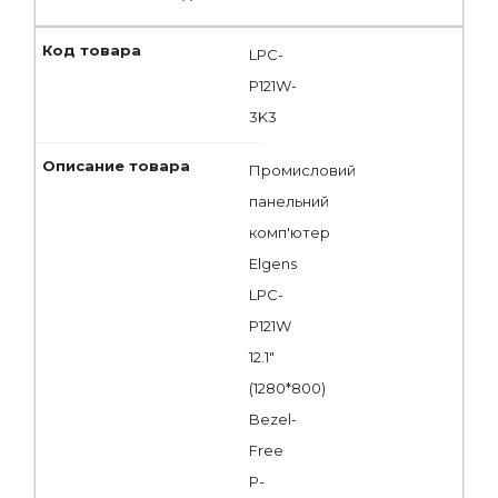
LPC-
P121W-
3K3
Промисловий
панельний
комп'ютер
Elgens
LPC-
P121W
12.1"
(1280*800)
Bezel-
Free
P-