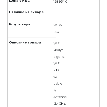
158 954,0
WFK-
024
WiFi
модуль
Elgens,
WiFi
kits
w/
cable
&
Antenna
(2.4GHz,