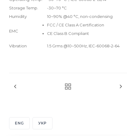
Storage Temp.
-30~70 °C
Humidity
10~90% @40 °C, non-condensing
FCC / CE Class A Certification
EMC
CE Class B Compliant
Vibration
1.5 Grms @10~500Hz, IEC-60068-2-64
ENG
УКР