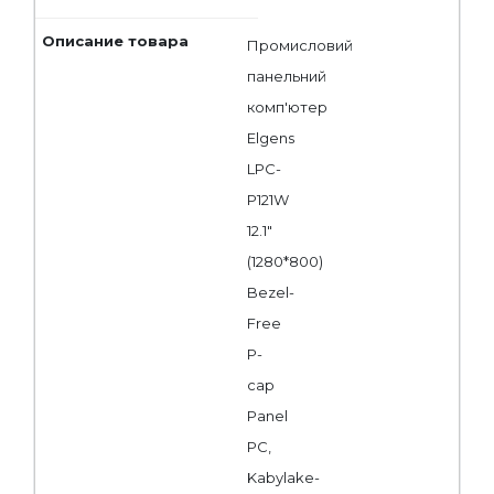
Промисловий
панельний
комп'ютер
Elgens
LPC-
P121W
12.1"
(1280*800)
Bezel-
Free
P-
cap
Panel
PC,
Kabylake-