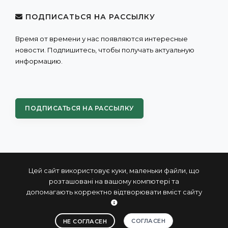
ПОДПИСАТЬСЯ НА РАССЫЛКУ
Время от времени у нас появляются интересные
новости. Подпишитесь, чтобы получать актуальную
информацию.
ПОДПИСАТЬСЯ НА РАССЫЛКУ
Цей сайт використовує куки, маленьки файли, що
розташовані на вашому компютері та
допомагають корректно відтворювати вміст сайту
© 2004 - 2026 ПРОКСИС™ - промышленные компьютеры
и системы
СОГЛАСЕН
НЕ СОГЛАСЕН