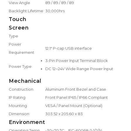
View Angle
89 / 89 / 89 / 89
Backlight Lifetime
30,000hrs
Touch
Screen
Type
Power
12.1″ P-cap USB interface
Requirement
3-Pin Power Input Terminal Block
Power Type
DC 12~24V Wide Range Power Input
Mechanical
Construction
Aluminum Front Bezel and Case
IP Rating
Front Panel IP65 / IP66 Compliant
Mounting
VESA / Panel Mount (Optional)
Dimension
303.52 x 205.60 x 83
Environment
Operating Temp.
-30~70 °C，IEC-60068-2-1/2/14