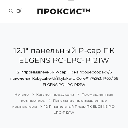
ПРОКСИС™
RU
НАЧАЛО
КОНТАКТЫ
О КОМПАНИИ
12.1" панельный P-cap ПК
ELGENS PC-LPC-P121W
ПРИМЕРЫ И РЕШЕНИЯ
КАТАЛОГ ПРОДУКЦИИ
12.1" промышленный P-cap ПК на процессорах 7/6
поколения KabyLake-U/Skylake-U Core™ i7/i5/i3, IP65 / 66
ПРЕСС-ЦЕНТР
ELGENS PC-LPC-P121W
Начало
Каталог продукции
Промышленные
компьютеры
Панельные промышленные
компьютеры
12.1" панельный P-cap ПК ELGENS PC-
LPC-P121W