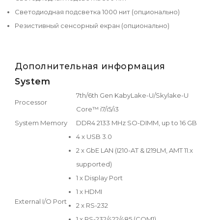
Светодиодная подсветка 1000 нит (опционально)
Резистивный сенсорный екран (опционально)
Дополнительная информация
System
7th/6th Gen KabyLake-U/Skylake-U
Processor
Core™ i7/i5/i3
System Memory
DDR4 2133 MHz SO-DIMM, up to 16 GB
4 x USB 3.0
2 x GbE LAN (I210-AT & I219LM, AMT 11.x
supported)
1 x Display Port
1 x HDMI
External I/O Port
2 x RS-232
1 x RS-232/422/485 (COM1)