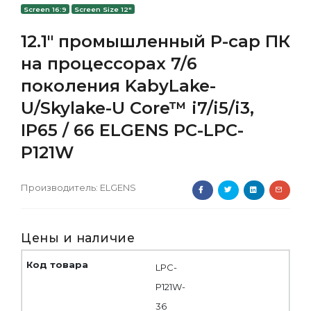
Screen 16:9
Screen Size 12"
12.1" промышленный P-cap ПК
на процессорах 7/6
поколения KabyLake-
U/Skylake-U Core™ i7/i5/i3,
IP65 / 66 ELGENS PC-LPC-
P121W
Производитель:
ELGENS
Цены и наличие
LPC-
P121W-
36