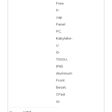
Free
P-
cap
Panel
PC,
Kabylake-
U
i5-
7300U,
IP65
Aluminum
Front
Bezel,
CFast
so