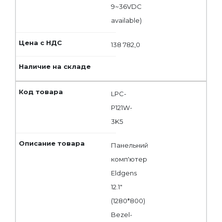
9~36VDC
available)
138 782,0
LPC-
P121W-
3K5
Панельний
комп'ютер
Eldgens
12.1"
(1280*800)
Bezel-