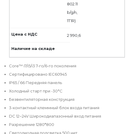
802.11
b/g/n,
1T1R)
2 990,6
Core™ i7/i5/i3 7-го/6-го поколения
Сертифицировано IEC60945
IP65 / 66 Передняя панель
Холодный старт при -30°C
Безвентиляторная конструкция
3-контактный клеммный блок входа питания
DC 12~24V Широкодиапазонный вход питания
Разрешение 1280*800
Светодиодная подсветка 500 нит