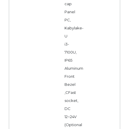
cap
Panel
PC,
Kabylake-
U
i3-
7100U,
IP65
Aluminum
Front
Bezel
,CFast
socket,
DC
12~24V
(Optional