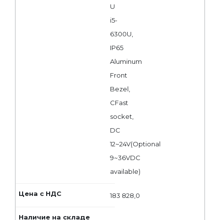
U
i5-
6300U,
IP65
Aluminum
Front
Bezel,
CFast
socket,
DC
12~24V(Optional
9~36VDC
available)
183 828,0