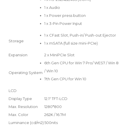
1 x Audio
1 x Power press button
1 x 3-Pin Power Input
1 x CFast Slot, Push-in/ Push-out Ejector
Storage
1 x mSATA (full size mini-PCIe)
Expansion
2 x MiniPCIe Slot
6th Gen CPU for Win 7 Pro/ WES7 / Win 8
/ Win 10
Operating System
7th Gen CPU for Win 10
LCD
Display Type
12.1″ TFT-LCD
Max. Resolution
1280*800
Max. Color
262K / 16.7M
Luminance (cd/m2)
500nits