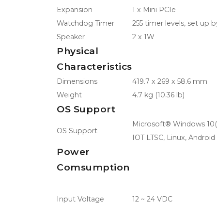
Expansion
1 x Mini PCIe
Watchdog Timer
255 timer levels, set up 
Speaker
2 x 1W
Physical
Characteristics
Dimensions
419.7 x 269 x 58.6 mm
Weight
4.7 kg (10.36 lb)
OS Support
Microsoft® Windows 10(
OS Support
IOT LTSC, Linux, Android 
Power
Comsumption
Input Voltage
12 ~ 24 VDC