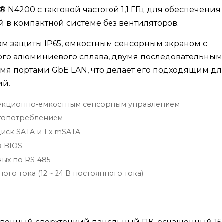
N4200 с тактовой частотой 1,1 ГГц для обеспечения
в компактной системе без вентиляторов.
ом защиты IP65, емкостным сенсорным экраном с
того алюминиевого сплава, двумя последовательны
мя портами GbE LAN, что делает его подходящим дл
ий.
роекционно-емкостным сенсорным управлением
ргопотреблением
иск SATA и 1 x mSATA
з BIOS
ых по RS-485
о тока (12 ~ 24 В постоянного тока)
венный сверхтонкий панельный ПК, оснащенный 15.