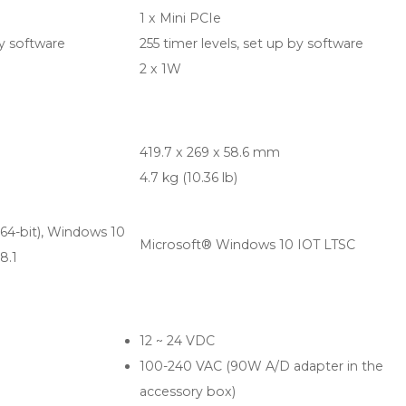
1 x Mini PCIe
by software
255 timer levels, set up by software
2 x 1W
419.7 x 269 x 58.6 mm
4.7 kg (10.36 lb)
64-bit), Windows 10
Microsoft® Windows 10 IOT LTSC
8.1
12 ~ 24 VDC
100-240 VAC (90W A/D adapter in the
accessory box)