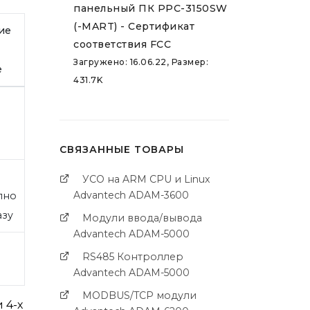
панельный ПК PPC-3150SW
(-MART) - Сертификат
ие
соответствия FCC
Загружено: 16.06.22, Размер:
е
431.7K
СВЯЗАННЫЕ ТОВАРЫ
УСО на ARM CPU и Linux
Advantech ADAM-3600
пно
азу
Модули ввода/вывода
Advantech ADAM-5000
RS485 Контроллер
Advantech ADAM-5000
MODBUS/TCP модули
 4-х