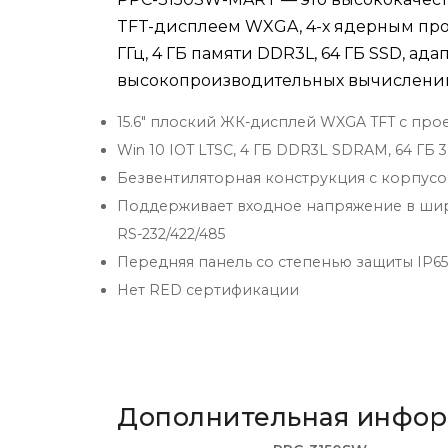
TFT-дисплеем WXGA, 4-х ядерным проце
ГГц, 4 ГБ памяти DDR3L, 64 ГБ SSD, ад
высокопроизводительных вычислений
15.6" плоский ЖК-дисплей WXGA TFT с п
Win 10 IOT LTSC, 4 ГБ DDR3L SDRAM, 64 ГБ
Безвентиляторная конструкция с корпусо
Поддерживает входное напряжение в широ
RS-232/422/485
Передняя панель со степенью защиты IP65
Нет RED сертификации
Дополнительная инфо