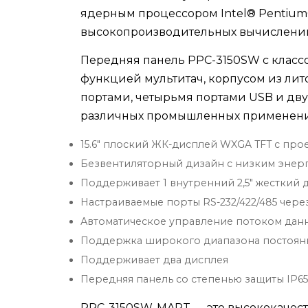
ядерным процессором Intel® Pentium® 
высокопроизводительных вычислений 
Передняя панель PPC-3150SW с класс
функцией мультитач, корпусом из ли
портами, четырьмя портами USB и дву
различных промышленных применен
15.6" плоский ЖК-дисплей WXGA TFT с п
Безвентиляторный дизайн с низким эне
Поддерживает 1 внутренний 2,5" жесткий д
Настраиваемые порты RS-232/422/485 чере
Автоматическое управление потоком данн
Поддержка широкого диапазона постоянног
Поддерживает два дисплея
Передняя панель со степенью защиты IP65
PPC-3150SW-MART — это высококачест