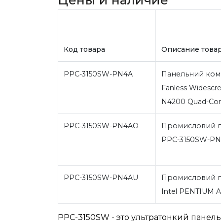
Цены и наличие
Код товара
Описание това
PPC-3150SW-PN4A
Панельний комп
Fanless Widescr
N4200 Quad-Cor
PPC-3150SW-PN4AO
Промисловий п
PPC-3150SW-PN4
PPC-3150SW-PN4AU
Промисловий п
Intel PENTIUM A
PPC-3150SW - это ультратонкий панел