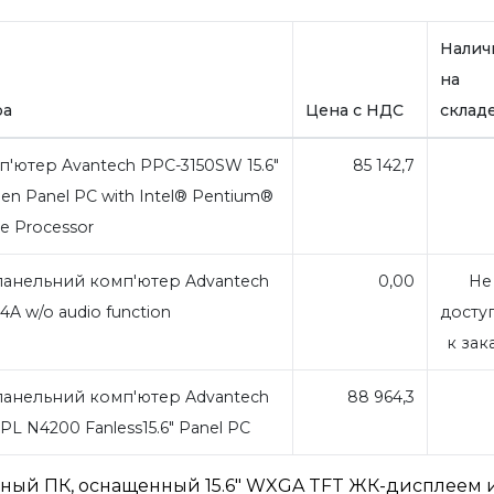
Налич
на
ра
Цена с НДС
склад
'ютер Avantech PPC-3150SW 15.6"
85 142,7
een Panel PC with Intel® Pentium®
e Processor
анельний комп'ютер Advantech
0,00
Не
A w/o audio function
досту
к зак
анельний комп'ютер Advantech
88 964,3
PL N4200 Fanless15.6" Panel PC
ьный ПК, оснащенный 15.6" WXGA TFT ЖК-дисплеем и