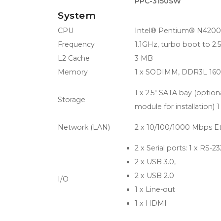
PPC-3150SW
System
CPU
Intel® Pentium® N4200
Frequency
1.1GHz, turbo boot to 2
L2 Cache
3 MB
Memory
1 x SODIMM, DDR3L 160
1 x 2.5" SATA bay (optiona
Storage
module for installation)
Network (LAN)
2 x 10/100/1000 Mbps Eth
2 x Serial ports: 1 x RS-2
2 x USB 3.0,
2 x USB 2.0
I/O
1 x Line-out
1 x HDMI