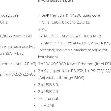
PPC-3150SW-MART
 quad core
Intel® Pentium® N4200 quad core
.5GHz
1.1GHz, turbo boot to 2.5GHz.
3 MB
0/1866, max. 8 GB
1 x 4GB SODIMM DDR3L 1600 MHz
1 x 64GB 3D TLC mSATA 1 x 2.5" SATA bay
l; requires a bracket
(optional; requires a bracket module for
 1 x mSATA bay
installation)
ernet (Intel I211-AT)
2 x 10/100/1000 Mbps Ethernet (Intel I211
2 x Serial ports: 1 x RS-232, 1 x RS-232/422
32, 1 x RS-232/422/485
(Adjustable through BIOS)
2 x USB 3.0,
2 x USB 2.0
1 x Line-out
1 x HDMI