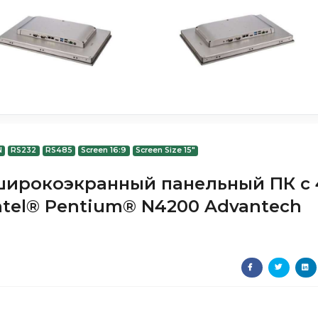
N
RS232
RS485
Screen 16:9
Screen Size 15"
 широкоэкранный панельный ПК с 
tel® Pentium® N4200 Advantech