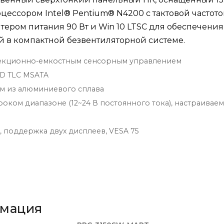
ссором Intel® Pentium® N4200 с тактовой частотой
аптером питания 90 Вт и Win 10 LTSC для обеспечения
 в компактной безвентиляторной системе.
роекционно-емкостным сенсорным управлением
 3D TLC MSATA
м из алюминиевого сплава
ком диапазоне (12~24 В постоянного тока), настраивае
, поддержка двух дисплеев, VESA 75
рмация