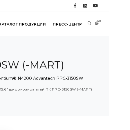
RU
КАТАЛОГ ПРОДУКЦИИ
ПРЕСС-ЦЕНТР
0SW (-MART)
entium® N4200 Advantech PPC-3150SW
15.6" широкоэкранный ПК PPC-3150SW (-MART)