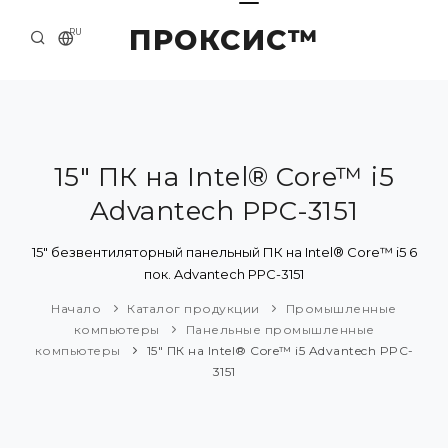
ПРОКСИС™
RU
НАЧАЛО
КОНТАКТЫ
О КОМПАНИИ
15" ПК на Intel® Core™ i5
Advantech PPC-3151
ПРИМЕРЫ И РЕШЕНИЯ
КАТАЛОГ ПРОДУКЦИИ
15" безвентиляторный панельный ПК на Intel® Core™ i5 6
пок. Advantech PPC-3151
ПРЕСС-ЦЕНТР
Начало
Каталог продукции
Промышленные
компьютеры
Панельные промышленные
компьютеры
15" ПК на Intel® Core™ i5 Advantech PPC-
3151