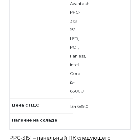
Avantech
PPC-
3151
15"
LED,
PCT,
Fanless,
Intel
Core
i5-
6300U
134 699,0
PPC-3151 – панельный ПК следующего