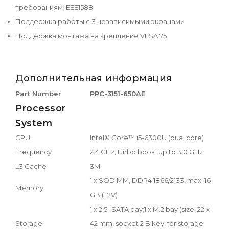
требованиям IEEE1588
Поддержка работы с 3 независимыми экранами
Поддержка монтажа на крепление VESA 75
Дополнительная информация
Part Number
PPC-3151-650AE
Processor
System
CPU
Intel® Core™ i5-6300U (dual core)
Frequency
2.4 GHz, turbo boost up to 3.0 GHz
L3 Cache
3M
1 x SODIMM, DDR4 1866/2133, max. 16
Memory
GB (1.2V)
1 x 2.5" SATA bay;1 x M.2 bay (size: 22 x
Storage
42 mm, socket 2 B key, for storage