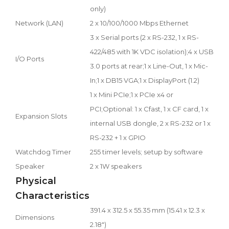
only)
Network (LAN)
2 x 10/100/1000 Mbps Ethernet
3 x Serial ports (2 x RS-232, 1 x RS-
422/485 with 1K VDC isolation);4 x USB
I/O Ports
3.0 ports at rear;1 x Line-Out, 1 x Mic-
In;1 x DB15 VGA;1 x DisplayPort (1.2)
1 x Mini PCIe;1 x PCIe x4 or
PCI;Optional: 1 x Cfast, 1 x CF card, 1 x
Expansion Slots
internal USB dongle, 2 x RS-232 or 1 x
RS-232 + 1 x GPIO
Watchdog Timer
255 timer levels; setup by software
Speaker
2 x 1W speakers
Physical
Characteristics
391.4 x 312.5 x 55.35 mm (15.41 x 12.3 x
Dimensions
2.18")