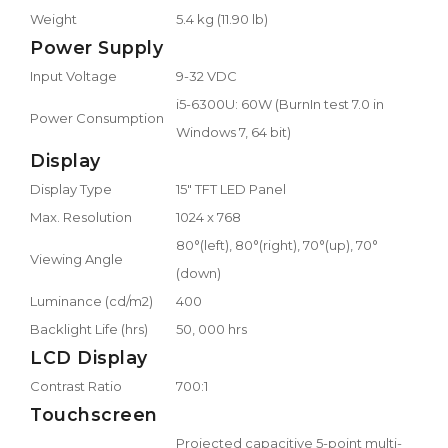
Weight
5.4 kg (11.90 lb)
Power Supply
Input Voltage
9-32 VDC
i5-6300U: 60W (BurnIn test 7.0 in
Power Consumption
Windows 7, 64 bit)
Display
Display Type
15" TFT LED Panel
Max. Resolution
1024 x 768
80°(left), 80°(right), 70°(up), 70°
Viewing Angle
(down)
Luminance (cd/m2)
400
Backlight Life (hrs)
50, 000 hrs
LCD Display
Contrast Ratio
700:1
Touchscreen
Projected capacitive 5-point multi-