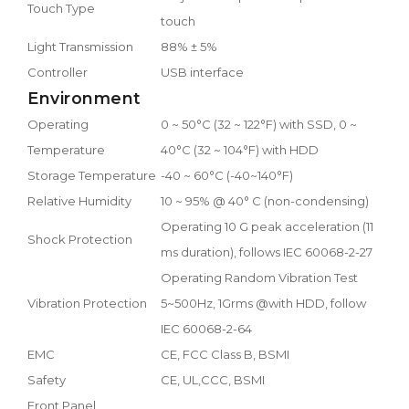
Touch Type
touch
Light Transmission
88% ± 5%
Controller
USB interface
Environment
Operating
0 ~ 50°C (32 ~ 122°F) with SSD, 0 ~
Temperature
40°C (32 ~ 104°F) with HDD
Storage Temperature
-40 ~ 60°C (-40~140°F)
Relative Humidity
10 ~ 95% @ 40° C (non-condensing)
Operating 10 G peak acceleration (11
Shock Protection
ms duration), follows IEC 60068-2-27
Operating Random Vibration Test
Vibration Protection
5~500Hz, 1Grms @with HDD, follow
IEC 60068-2-64
EMC
CE, FCC Class B, BSMI
Safety
CE, UL,CCC, BSMI
Front Panel