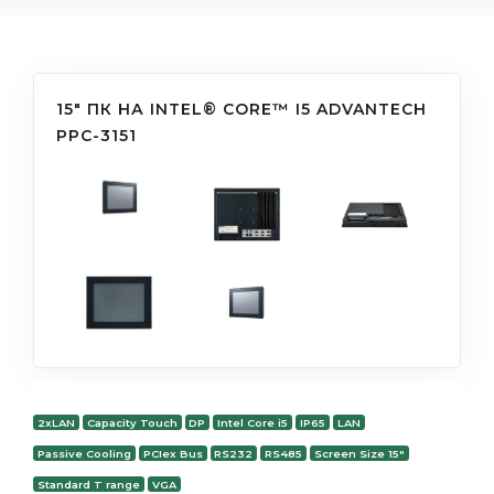
15" ПК НА INTEL® CORE™ I5 ADVANTECH
PPC-3151
2xLAN
Capacity Touch
DP
Intel Core i5
IP65
LAN
Passive Cooling
PCIex Bus
RS232
RS485
Screen Size 15"
Standard T range
VGA