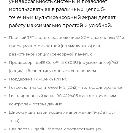
универсальность системы и позволяет
использовать ее в различных целях. 5-
точечный мультисенсорный экран делает
работу максимально простой и удобной.
Плоский TFT-экран с разрешением XGA, диагональю 15" и
проекционно-емкостной (по умолчанию) или
резистивной (опция) сенсорной панелью
Процессор Intel® Core™ i5-6300U (по умолчанию)/i7/i3
(опция) с безвентиляторным исполнением
Поддержка 1 x PCIe x4 или PCI
1 отсек для накопителей M.2 (2242) – только для хранения
1 изолированный канал RS-422/485 с автоматическим
контролем потока данных
Широкий диапазон входных напряжений (9-32 В пост.
тока)
Два порта Gigabit Ethernet, соответствующих