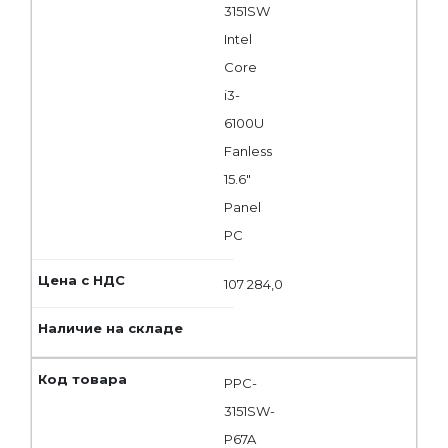
3151SW
Intel
Core
i3-
6100U
Fanless
15.6"
Panel
PC
107 284,0
PPC-
3151SW-
P67A