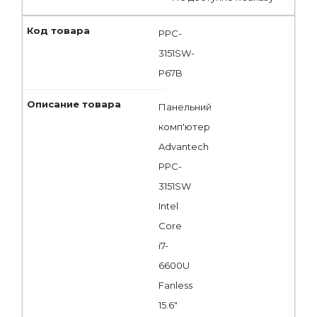
PPC-
3151SW-
P67B
Панельний
комп'ютер
Advantech
PPC-
3151SW
Intel
Core
i7-
6600U
Fanless
15.6"