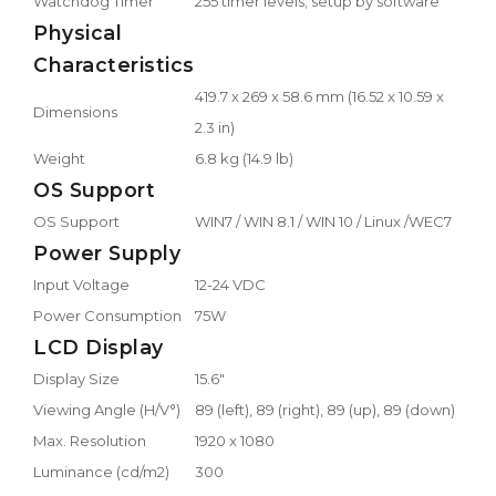
Watchdog Timer
255 timer levels; setup by software
Physical
Characteristics
419.7 x 269 x 58.6 mm (16.52 x 10.59 x
Dimensions
2.3 in)
Weight
6.8 kg (14.9 lb)
OS Support
OS Support
WIN7 / WIN 8.1 / WIN 10 / Linux /WEC7
Power Supply
Input Voltage
12-24 VDC
Power Consumption
75W
LCD Display
Display Size
15.6"
Viewing Angle (H/V°)
89 (left), 89 (right), 89 (up), 89 (down)
Max. Resolution
1920 x 1080
Luminance (cd/m2)
300