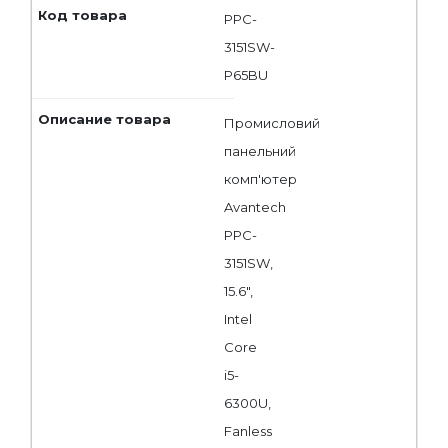
PPC-
3151SW-
P65BU
Промисловий
панельний
комп'ютер
Avantech
PPC-
3151SW,
15.6",
Intel
Core
i5-
6300U,
Fanless