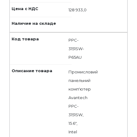
128 933,0
PPC-
3151SW-
P65AU
Промисловий
панельний
комп'ютер
Avantech
PPC-
3151SW,
15.6",
Intel