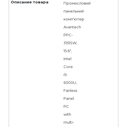
Промисловий
панельний
комп'ютер
Avantech
PPC-
3151SW,
15.6",
Intel
Core
i5-
6300U,
Fanless
Panel
PC
with
multi-