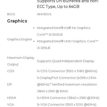
Supports Un-buffered and non-
ECC Type, Up to 64GB
BIOS
AMI BIOS
Graphics
Integrated Intel® Iris® Xe Graphics:
Core™ i5-1245UE
Graphics Engine
Integrated Intel® UHD Graphics: Core™
i3-1215UE
Maximum Display
Supports Quad Independent Display
Output
CDS
1x CDS Connector (1920 x 1080 @60Hz)
1x DisplayPort Connector (4096 x 2304
DP
@60Hz) * Verified maximum resolution:
3840 x 2160 @ 60Hz
HDMI
1x HDMI Connector (3840 x 2160 @30Hz)
VGA
1x VGA Connector (1920 x 1200 @60Hz)