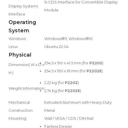
1x CDS Interface for Convertible Display
Display System)
Module
Interface
Operating
System
Windows
Windows®11, Windows®10
Linux
Ubuntu 22.04
Physical
254.5 x 190 x 41.5 mm (for
P2202
)
Dimension( W x D x
254.5 x 190 x 61 mm (for
P2202E
)
H )
2.22 kg (for
P2202
)
Weight Information
2.74 kg (for
P2202E
)
Mechanical
Extruded Aluminum with Heavy Duty
Construction
Metal
Mounting
Wall / VESA / CDS / DIN Rail
Fanless Design