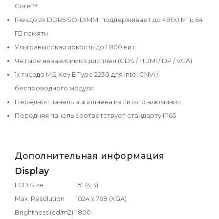
Core™
Гнездо 2x DDR5 SO-DIMM, поддерживает до 4800 МГц 64
ГБ памяти
Ультравысокая яркость до 1 800 нит
Четыре независимых дисплея (CDS / HDMI / DP / VGA)
1x гнездо M.2 Key E Type 2230 для Intel CNVi /
беспроводного модуля
Передняя панель выполнена из литого алюминия
Передняя панель соответствует стандарту IP65
Дополнительная информация
Display
LCD Size
15" (4:3)
Max. Resolution
1024 x 768 (XGA)
Brightness (cd/m2)
1800