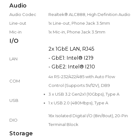
Audio
Audio Codec
Realtek® ALC888, High Definition Audio
Line-out
1x Line-out, Phone Jack 3.5mm
Mic-in
1x Mic-in, Phone Jack 3.5mm
I/O
2x 1GbE LAN, RJ45
- GbE1: Intel® I219
LAN
- GbE2: Intel® I210
4x RS-232/422/485 with Auto Flow
COM
Control (Supports 5V/12V), DB9
3 x USB 3.2 Gen2x1 (10Gbps), Type A
USB
1 x USB 2.0 (480Mbps), Type A
16x Isolated Digital I/O (8in/8out), 20-Pin
DIO
Terminal Block
Storage