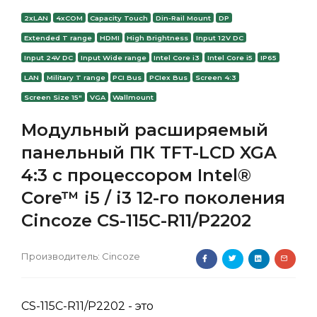
2xLAN
4xCOM
Capacity Touch
Din-Rail Mount
DP
Extended T range
HDMI
High Brightness
Input 12V DC
Input 24V DC
Input Wide range
Intel Core i3
Intel Core i5
IP65
LAN
Military T range
PCI Bus
PCIex Bus
Screen 4:3
Screen Size 15"
VGA
Wallmount
Модульный расширяемый
панельный ПК TFT-LCD XGA
4:3 с процессором Intel®
Core™ i5 / i3 12-го поколения
Cincoze CS-115C-R11/P2202
Производитель:
Cincoze
CS-115C-R11/P2202 - это