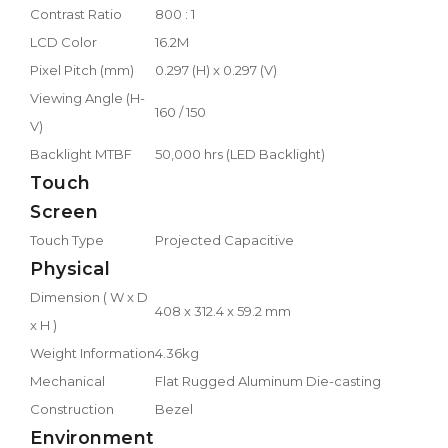
Contrast Ratio
800 : 1
LCD Color
16.2M
Pixel Pitch (mm)
0.297 (H) x 0.297 (V)
Viewing Angle (H-
160 / 150
V)
Backlight MTBF
50,000 hrs (LED Backlight)
Touch
Screen
Touch Type
Projected Capacitive
Physical
Dimension ( W x D
408 x 312.4 x 59.2 mm
x H )
Weight Information
4.36kg
Mechanical
Flat Rugged Aluminum Die-casting
Construction
Bezel
Environment