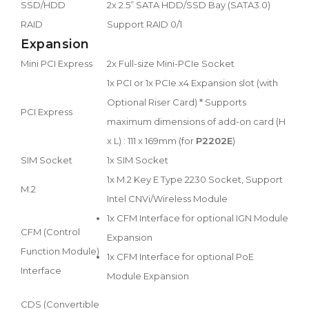
SSD/HDD
2x 2.5” SATA HDD/SSD Bay (SATA3.0)
RAID
Support RAID 0/1
Expansion
Mini PCI Express
2x Full-size Mini-PCIe Socket
1x PCI or 1x PCIe x4 Expansion slot (with
Optional Riser Card) * Supports
PCI Express
maximum dimensions of add-on card (H
x L) : 111 x 169mm (for
P2202E
)
SIM Socket
1x SIM Socket
1x M.2 Key E Type 2230 Socket, Support
M.2
Intel CNVi/Wireless Module
1x CFM Interface for optional IGN Module
CFM (Control
Expansion
Function Module)
1x CFM Interface for optional PoE
Interface
Module Expansion
CDS (Convertible