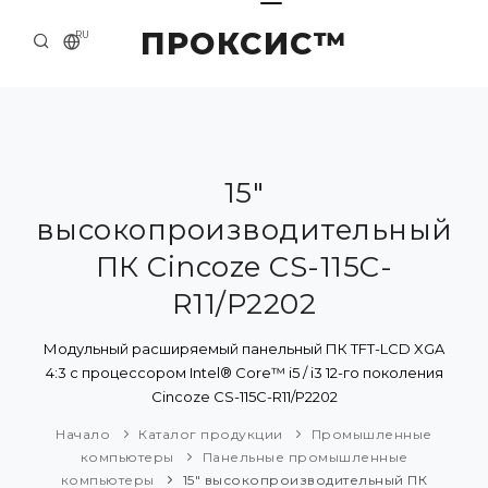
ПРОКСИС™
RU
НАЧАЛО
КОНТАКТЫ
О КОМПАНИИ
15"
высокопроизводительный
ПРИМЕРЫ И РЕШЕНИЯ
ПК Cincoze CS-115C-
КАТАЛОГ ПРОДУКЦИИ
R11/P2202
ПРЕСС-ЦЕНТР
Модульный расширяемый панельный ПК TFT-LCD XGA
4:3 с процессором Intel® Core™ i5 / i3 12-го поколения
Cincoze CS-115C-R11/P2202
Начало
Каталог продукции
Промышленные
компьютеры
Панельные промышленные
компьютеры
15" высокопроизводительный ПК