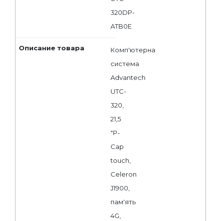
320DP-
ATB0E
Комп'ютерна
система
Advantech
UTC-
320,
21,5
"P-
Cap
touch,
Celeron
J1900,
пам'ять
4G,