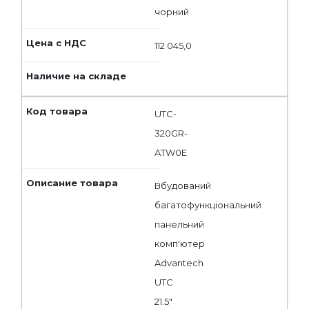
чорний
112 045,0
UTC-
320GR-
ATW0E
Вбудований
багатофункціональний
панельний
комп'ютер
Advantech
UTC
21.5"