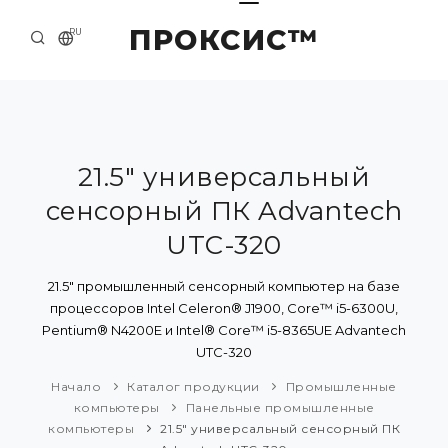
ПРОКСИС™
RU
НАЧАЛО
КОНТАКТЫ
О КОМПАНИИ
21.5" универсальный
сенсорный ПК Advantech
ПРИМЕРЫ И РЕШЕНИЯ
UTC-320
КАТАЛОГ ПРОДУКЦИИ
21.5" промышленный сенсорный компьютер на базе
ПРЕСС-ЦЕНТР
процессоров Intel Celeron® J1900, Core™ i5-6300U,
Pentium® N4200E и Intel® Core™ i5-8365UE Advantech
UTC-320
Начало
Каталог продукции
Промышленные
компьютеры
Панельные промышленные
компьютеры
21.5" универсальный сенсорный ПК