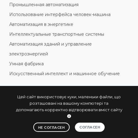
Промышленная автоматизация
Использование интерфейса человек-машина
Автоматизация в энергетике
Интеллектуальные транспортные системы
Автоматизация зданий и управление
электроэнергией
Умная фабрика
Искусственный интеллект и машинное обучение
ПОДПИСАТЬСЯ НА РАССЫЛКУ
Цей сайт використовує куки, маленьки файли, що
розташовані на вашому компютері та
Время от времени у нас появляются интересные
допомагають корректно відтворювати вміст сайту
новости. Подпишитесь, чтобы получать актуальную
информацию.
СОГЛАСЕН
НЕ СОГЛАСЕН