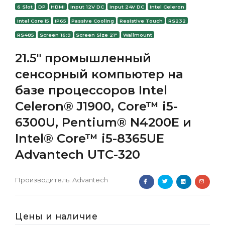
6 Slot
DP
HDMI
Input 12V DC
Input 24V DC
Intel Celeron
Intel Core i5
IP65
Passive Cooling
Resistive Touch
RS232
RS485
Screen 16:9
Screen Size 21"
Wallmount
21.5" промышленный
сенсорный компьютер на
базе процессоров Intel
Celeron® J1900, Core™ i5-
6300U, Pentium® N4200E и
Intel® Core™ i5-8365UE
Advantech UTC-320
Производитель:
Advantech
Цены и наличие