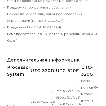
Съемная конструкция рамы для монтажа на панели
Поддержка программного обеспечения
DeviceOn/iService для удаленного управления
устройствами (только UTC-320D/F)
Поддержка TPM 2.0 (UTC-320F&H)
Рама представлена в 2-х цветовых решениях: черный и
белый
Дополнительная информация
Processor
UTC-
U
UTC-320D
UTC-320F
System
320G
3
Intel®
Pentium®
Int
Intel® Core™ i5-
N4200E
i5-
6300U (Default)
(Default)
(De
Intel® Celeron®
Intel® Core™ i3-
CPU