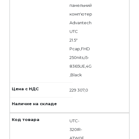
панельний
комп'ютер
Advantech
UTC
21.5"
Pcap,FHD
250nits,i5-
8365UE,4G
,Black
229 307,0
UTC-
320IR-
ATW0E