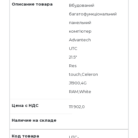
Вбудований
багатофункціональний
панельний
комп'ютер
Advantech
UTC
21.5"
Res
touch,Celeron
J1900,4G
RAM,White
111 902,0
UTC-