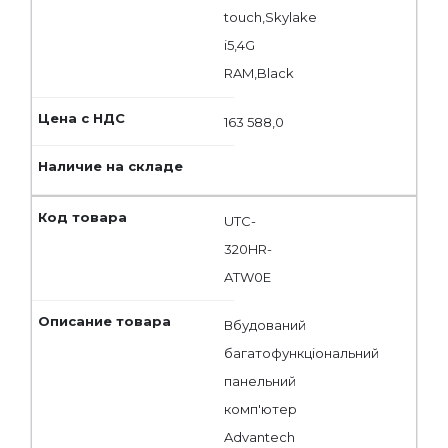
touch,Skylake
i5,4G
RAM,Black
163 588,0
UTC-
320HR-
ATW0E
Вбудований
багатофункціональний
панельний
комп'ютер
Advantech