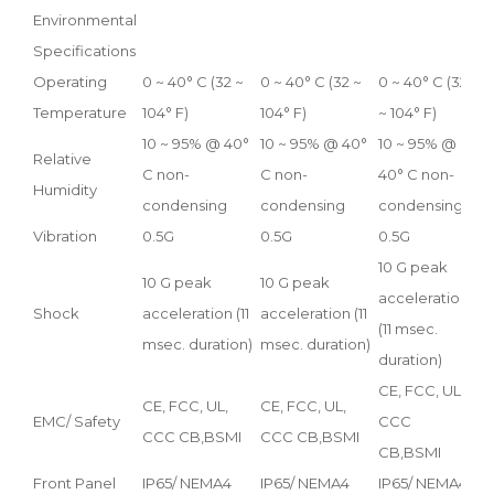
Environmental
Specifications
Operating
0 ~ 40° C (32 ~
0 ~ 40° C (32 ~
0 ~ 40° C (32
0 ~
Temperature
104° F)
104° F)
~ 104° F)
~ 1
10 ~ 95% @ 40°
10 ~ 95% @ 40°
10 ~ 95% @
10 
Relative
C non-
C non-
40° C non-
40°
Humidity
condensing
condensing
condensing
co
Vibration
0.5G
0.5G
0.5G
0.5
10 G peak
10 
10 G peak
10 G peak
acceleration
acc
Shock
acceleration (11
acceleration (11
(11 msec.
(11
msec. duration)
msec. duration)
duration)
dur
CE, FCC, UL,
CE, FCC, UL,
CE, FCC, UL,
CE,
EMC/ Safety
CCC
CCC CB,BSMI
CCC CB,BSMI
CC
CB,BSMI
Front Panel
IP65/ NEMA4
IP65/ NEMA4
IP65/ NEMA4
IP6