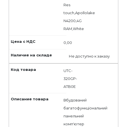
Res
touch,Apollolake
N4200,4G
RAM,White
0,00
Не доступно к заказу
UTC-
320GP-
ATB0E
Вбудований
багатофункціональний
панельний
комп'ютер