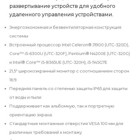
развертывание устройств для удобного
удаленного управления устройствами.
Энергоэкономная и безвентиляторная конструкция
системы
Встроенный процессор Intel Celeron® J1900 (UTC-320D),
Core™ i5-6300U (UTC-320F), Pentium® N4200E (UTC-320G)
и Intel® Core™ i5-8365UE (UTC-320H), i5-1145G7E
21,5" широкоэкранный монитор с соотношением сторон
16:9.
Передняя панель со степенью защиты IP65 для защиты
от воды и пыли
Поддерживает как альбомную, так и портретную
ориентацию экрана.
Стандартные монтажные отверстия VESA 100 мм для
различных требований к монтажу