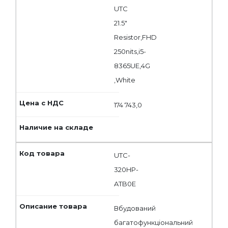
UTC
21.5"
Resistor,FHD
250nits,i5-
8365UE,4G
,White
174 743,0
UTC-
320HP-
ATB0E
Вбудований
багатофункціональний