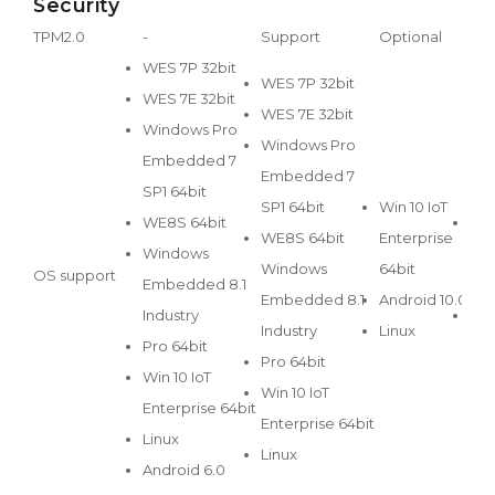
Security
TPM2.0
-
Support
Optional
Su
WES 7P 32bit
WES 7P 32bit
WES 7E 32bit
WES 7E 32bit
Windows Pro
Windows Pro
Embedded 7
Embedded 7
SP1 64bit
SP1 64bit
Win 10 IoT
WE8S 64bit
Win
WE8S 64bit
Enterprise
Windows
Ent
Windows
64bit
OS support
Embedded 8.1
64b
Embedded 8.1
Android 10.0
Industry
Lin
Industry
Linux
Pro 64bit
Pro 64bit
Win 10 IoT
Win 10 IoT
Enterprise 64bit
Enterprise 64bit
Linux
Linux
Android 6.0