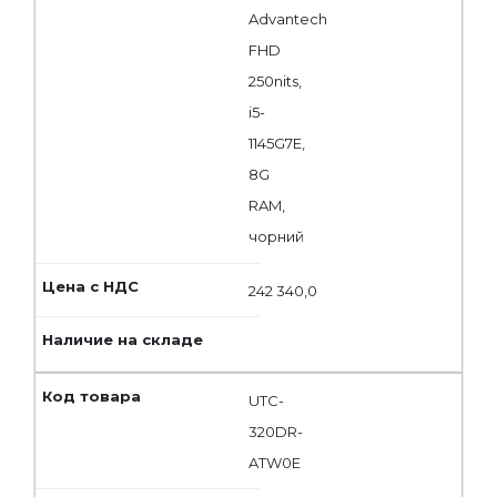
Advantech
FHD
250nits,
i5-
1145G7E,
8G
RAM,
чорний
242 340,0
UTC-
320DR-
ATW0E