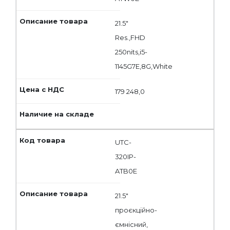
21.5"
Res.,FHD
250nits,i5-
1145G7E,8G,White
179 248,0
UTC-
320IP-
ATB0E
21.5"
проєкційно-
ємнісний,