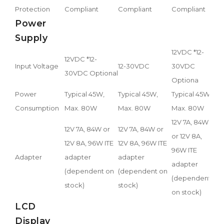
Protection
Compliant
Compliant
Compliant
Com
Power
Supply
12VDC *12-
12VDC *12-
Input Voltage
12-30VDC
30VDC
12
30VDC Optional
Optiona
Power
Typical 45W,
Typical 45W,
Typical 45W,
Typ
Consumption
Max. 80W
Max. 80W
Max. 80W
Ma
12V 7A, 84W
12V
12V 7A, 84W or
12V 7A, 84W or
or 12V 8A,
or 
12V 8A, 96W ITE
12V 8A, 96W ITE
96W ITE
96W
Adapter
adapter
adapter
adapter
ada
(dependent on
(dependent on
(dependent
(d
stock)
stock)
on stock)
on 
LCD
Display