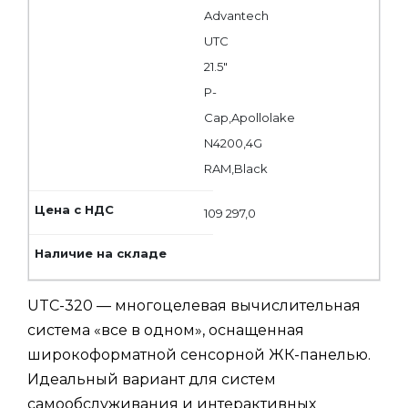
Advantech
UTC
21.5"
P-
Cap,Apollolake
N4200,4G
RAM,Black
109 297,0
UTC-320 — многоцелевая вычислительная
система «все в одном», оснащенная
широкоформатной сенсорной ЖК-панелью.
Идеальный вариант для систем
самообслуживания и интерактивных