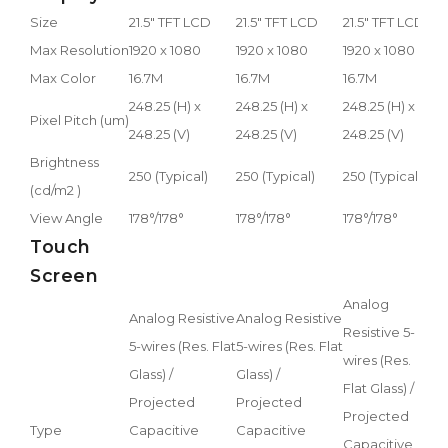
Size
21.5" TFT LCD
21.5" TFT LCD
21.5" TFT LCD
21.
Max Resolution
1920 x 1080
1920 x 1080
1920 x 1080
192
Max Color
16.7M
16.7M
16.7M
16.
248.25 (H) x
248.25 (H) x
248.25 (H) x
248
Pixel Pitch (um)
248.25 (V)
248.25 (V)
248.25 (V)
248
Brightness
250 (Typical)
250 (Typical)
250 (Typical)
250
(cd/m2 )
View Angle
178°/178°
178°/178°
178°/178°
178
Touch
Screen
Analog
Ana
Analog Resistive
Analog Resistive
Resistive 5-
Res
5-wires (Res. Flat
5-wires (Res. Flat
wires (Res.
wir
Glass) /
Glass) /
Flat Glass) /
Flat
Projected
Projected
Projected
Pro
Type
Capacitive
Capacitive
Capacitive
Cap