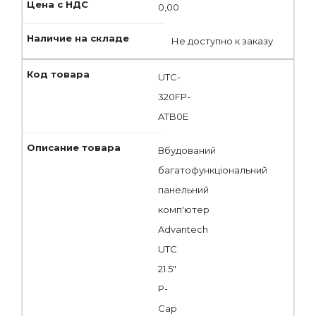
0,00
Не доступно к заказу
UTC-
320FP-
ATB0E
Вбудований
багатофункціональний
панельний
комп'ютер
Advantech
UTC
21.5"
P-
Cap