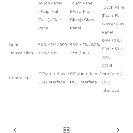
Touch Panel
Touch Panel
Touch Panel
Tou
(Pcap. Flat
(Pcap. Flat
(Pcap. Flat
(Pc
Glass) / Glass
Glass) / Glass
Glass) / Glass
Glas
Panel
Panel
Panel
Pan
90% ± 2% /
90%
Light
90% ± 2% / 80%
90% ± 2% / 80%
80% ± 5% /
80%
Transmission
± 5% / 90%
± 5% / 90%
90%
90
COM
CO
COM interface /
COM interface /
interface /
int
Controller
USB interface
USB interface
USB
US
interface
int