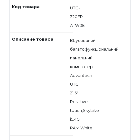
UTC-
320FR-
ATW0E
Вбудований
багатофункціональний
панельний
комп'ютер
Advantech
UTC
21.5"
Resistive
touch,Skylake
i5,4G
RAM,White