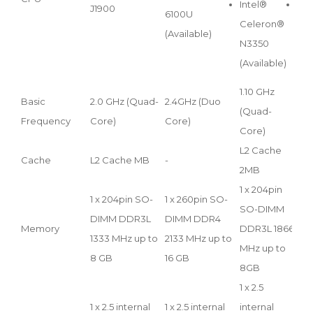
Intel®
Int
J1900
6100U
Celeron®
i3-
(Available)
N3350
(Av
(Available)
1.10 GHz
Basic
2.0 GHz (Quad-
2.4GHz (Duo
1.6
(Quad-
Frequency
Core)
Core)
Cor
Core)
L2 Cache
L3 
Cache
L2 Cache MB
-
2MB
3M
1 x 204pin
1 x 204pin SO-
1 x 260pin SO-
1X 
SO-DIMM
DIMM DDR3L
DIMM DDR4
DI
Memory
DDR3L 1866
1333 MHz up to
2133 MHz up to
24
MHz up to
8 GB
16 GB
to 
8GB
1 x 2.5
1 x 
1 x 2.5 internal
1 x 2.5 internal
internal