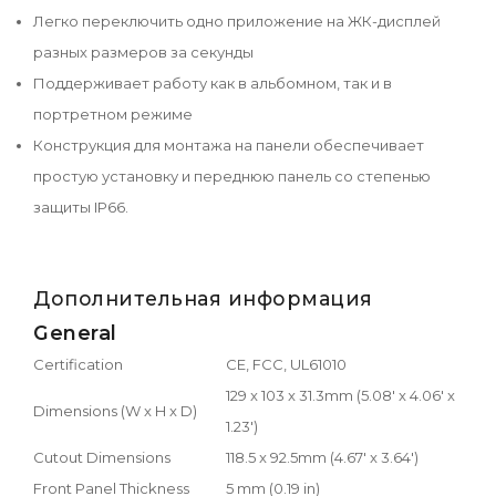
Легко переключить одно приложение на ЖК-дисплей
разных размеров за секунды
Поддерживает работу как в альбомном, так и в
портретном режиме
Конструкция для монтажа на панели обеспечивает
простую установку и переднюю панель со степенью
защиты IP66.
Дополнительная информация
General
Certification
CE, FCC, UL61010
129 x 103 x 31.3mm (5.08' x 4.06' x
Dimensions (W x H x D)
1.23')
Cutout Dimensions
118.5 x 92.5mm (4.67' x 3.64')
Front Panel Thickness
5 mm (0.19 in)