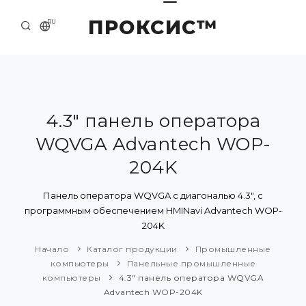
ПРОКСИС™
RU
НАЧАЛО
КОНТАКТЫ
О КОМПАНИИ
4.3" панель оператора
WQVGA Advantech WOP-
ПРИМЕРЫ И РЕШЕНИЯ
204K
КАТАЛОГ ПРОДУКЦИИ
Панель оператора WQVGA с диагональю 4.3", с
ПРЕСС-ЦЕНТР
программным обеспечением HMINavi Advantech WOP-
204K
Начало
Каталог продукции
Промышленные
компьютеры
Панельные промышленные
компьютеры
4.3" панель оператора WQVGA
Advantech WOP-204K