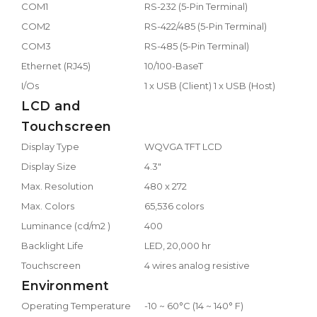
COM1
RS-232 (5-Pin Terminal)
COM2
RS-422/485 (5-Pin Terminal)
COM3
RS-485 (5-Pin Terminal)
Ethernet (RJ45)
10/100-BaseT
I/Os
1 x USB (Client) 1 x USB (Host)
LCD and
Touchscreen
Display Type
WQVGA TFT LCD
Display Size
4.3"
Max. Resolution
480 x 272
Max. Colors
65,536 colors
Luminance (cd/m2 )
400
Backlight Life
LED, 20,000 hr
Touchscreen
4 wires analog resistive
Environment
Operating Temperature
-10 ~ 60°C (14 ~ 140° F)