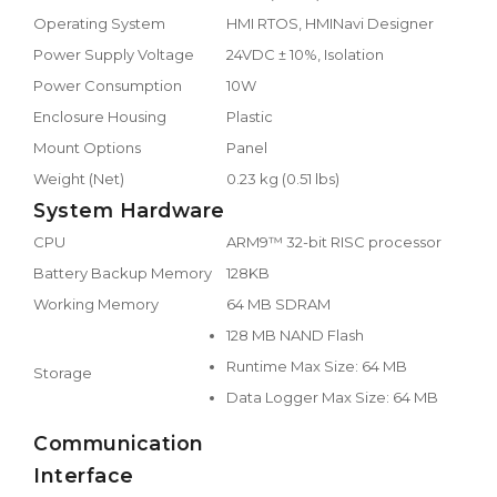
Operating System
HMI RTOS, HMINavi Designer
Power Supply Voltage
24VDC ± 10%, Isolation
Power Consumption
10W
Enclosure Housing
Plastic
Mount Options
Panel
Weight (Net)
0.23 kg (0.51 lbs)
System Hardware
CPU
ARM9™ 32-bit RISC processor
Battery Backup Memory
128KB
Working Memory
64 MB SDRAM
128 MB NAND Flash
Runtime Max Size: 64 MB
Storage
Data Logger Max Size: 64 MB
Communication
Interface