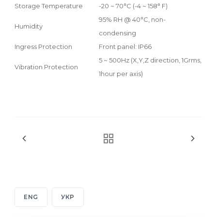
Storage Temperature
-20 ~ 70°C (-4 ~ 158° F)
95% RH @ 40°C, non-
Humidity
condensing
Ingress Protection
Front panel: IP66
5 ~ 500Hz (X,Y,Z direction, 1Grms,
Vibration Protection
1hour per axis)
ENG
УКР