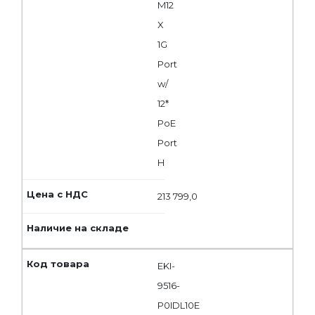
M12
X
1G
Port
w/
12*
PoE
Port
H
213 799,0
EKI-
9516-
P0IDL10E