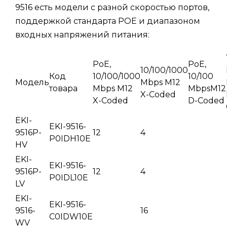
9516 есть модели с разной скоростью портов,
поддержкой стандарта POE и диапазоном
входных напряжений питания:
PoE,
PoE,
10/100/1000
Код
10/100/1000
10/100
Модель
Mbps M12
товара
Mbps M12
MbpsM12
X-Coded
X-Coded
D-Coded
EKI-
EKI-9516-
9516P-
12
4
P0IDH10E
HV
EKI-
EKI-9516-
9516P-
12
4
P0IDL10E
LV
EKI-
EKI-9516-
9516-
16
C0IDW10E
WV