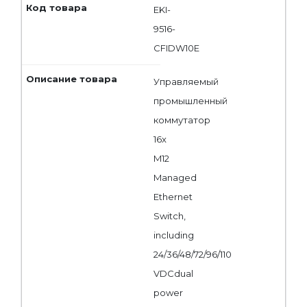
EKI-
9516-
CFIDW10E
Управляемый
промышленный
коммутатор
16x
M12
Managed
Ethernet
Switch,
including
24/36/48/72/96/110
VDCdual
power