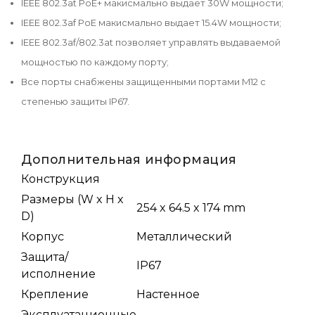
IEEE 802.3at PoE+ макисмально выдает 30W мощности;
IEEE 802.3af PoE макисмально выдает 15.4W мощности;
IEEE 802.3af/802.3at позволяет управлять выдаваемой
мощностью по каждому порту;
Все порты снабжены защищенными портами M12 с
степенью защиты IP67.
Дополнительная информация
Конструкция
Размеры (W x H x
254 x 64.5 x 174 mm
D)
Корпус
Металлический
Защита/
IP67
исполнение
Крепление
Настенное
Эксплуатационные