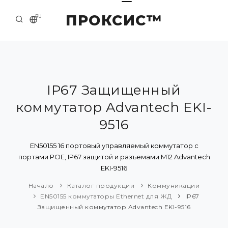
ПРОКСИС™
RU
НАЧАЛО
КОНТАКТЫ
О КОМПАНИИ
IP67 Защищенный
коммутатор Advantech EKI-
ПРИМЕРЫ И РЕШЕНИЯ
9516
КАТАЛОГ ПРОДУКЦИИ
EN50155 16 портовый управляемый коммутатор с
ПРЕСС-ЦЕНТР
портами POE, IP67 защитой и разъемами M12 Advantech
EKI-9516
Начало
Каталог продукции
Коммуникации
EN50155 коммутаторы Ethernet для ЖД
IP67
Защищенный коммутатор Advantech EKI-9516