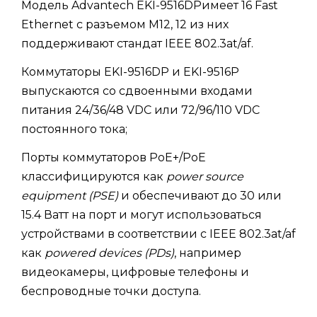
Модель Advantech EKI-9516DPимеет 16 Fast
Ethernet с разъемом M12, 12 из них
поддерживают стандат IEEE 802.3at/af.
Коммутаторы EKI-9516DP и EKI-9516P
выпускаются со сдвоенными входами
питания 24/36/48 VDC или 72/96/110 VDC
постоянного тока;
Порты коммутаторов PoE+/PoE
классифицируются как
power source
equipment (PSE)
и обеспечивают до 30 или
15.4 Ватт на порт и могут использоваться
устройствами в соответствии с IEEE 802.3at/af
как
powered devices (PDs)
, например
видеокамеры, цифровые телефоны и
беспроводные точки доступа.