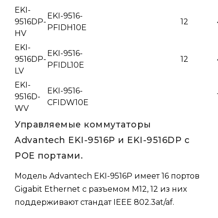
EKI-
EKI-9516-
9516DP-
12
PFIDH10E
HV
EKI-
EKI-9516-
9516DP-
12
PFIDL10E
LV
EKI-
EKI-9516-
9516D-
CFIDW10E
WV
Управляемые коммутаторы
Advantech EKI-9516P и EKI-9516DP с
POE портами.
Модель Advantech EKI-9516P имеет 16 портов
Gigabit Ethernet с разъемом M12, 12 из них
поддерживают стандат IEEE 802.3at/af.