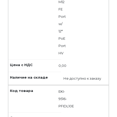
M12
FE
Port
w/
12*
PoE
Port
HV
0,00
Не доступно к заказу
EKI-
9516-
PFIDL10E