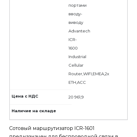
портами
вводу-
виводу
Advantech
ICR-
1600
Industrial
Cellular
Router,WIFI,EMEA,2x
ETH,ACC
20 961,9
Сотовый маршрутизатор ICR-1601
предназначен для беспроводной связи в