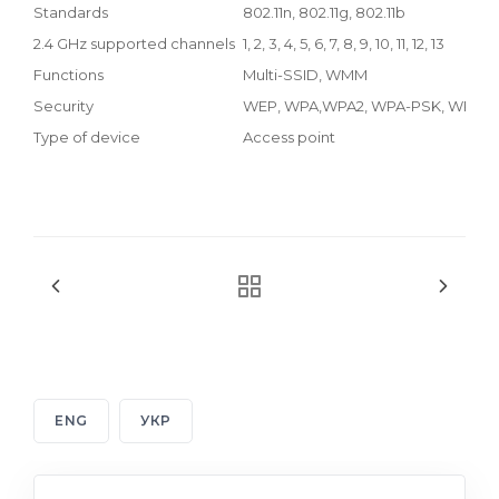
Standards
802.11n, 802.11g, 802.11b
2.4 GHz supported channels
1, 2, 3, 4, 5, 6, 7, 8, 9, 10, 11, 12, 13
Functions
Multi-SSID, WMM
Security
WEP, WPA,WPA2, WPA-PSK, WPA2-P
Type of device
Access point
ENG
УКР