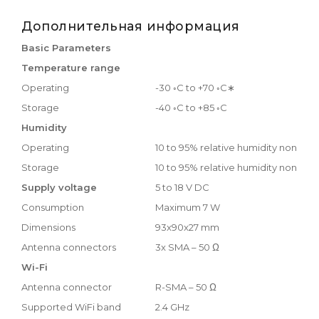
Дополнительная информация
Basic Parameters
Temperature range
Operating
-30 ◦C to +70 ◦C∗
Storage
-40 ◦C to +85 ◦C
Humidity
Operating
10 to 95% relative humidity non co
Storage
10 to 95% relative humidity non co
Supply voltage
5 to 18 V DC
Consumption
Maximum 7 W
Dimensions
93x90x27 mm
Antenna connectors
3x SMA – 50 Ω
Wi-Fi
Antenna connector
R-SMA – 50 Ω
Supported WiFi band
2.4 GHz