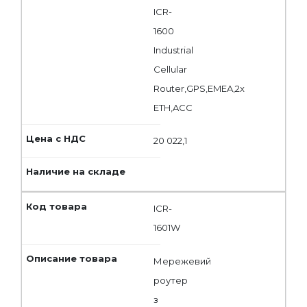
ICR-
1600
Industrial
Cellular
Router,GPS,EMEA,2x
ETH,ACC
20 022,1
ICR-
1601W
Мережевий
роутер
з