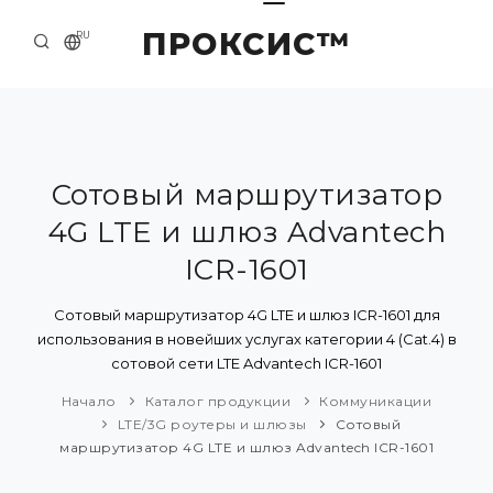
ПРОКСИС™
RU
НАЧАЛО
КОНТАКТЫ
О КОМПАНИИ
Сотовый маршрутизатор
4G LTE и шлюз Advantech
ПРИМЕРЫ И РЕШЕНИЯ
ICR-1601
КАТАЛОГ ПРОДУКЦИИ
Сотовый маршрутизатор 4G LTE и шлюз ICR-1601 для
ПРЕСС-ЦЕНТР
использования в новейших услугах категории 4 (Cat.4) в
сотовой сети LTE Advantech ICR-1601
Начало
Каталог продукции
Коммуникации
LTE/3G роутеры и шлюзы
Сотовый
маршрутизатор 4G LTE и шлюз Advantech ICR-1601