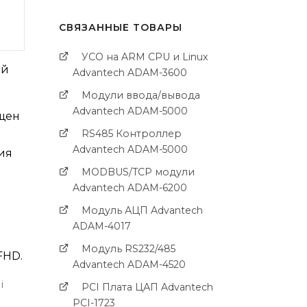
СВЯЗАННЫЕ ТОВАРЫ
УСО на ARM CPU и Linux
ий
Advantech ADAM-3600
Модули ввода/вывода
Advantech ADAM-5000
щен
RS485 Контроллер
Advantech ADAM-5000
ия
MODBUS/TCP модули
Advantech ADAM-6200
Модуль АЦП Advantech
ADAM-4017
Модуль RS232/485
FHD.
Advantech ADAM-4520
i
PCI Платa ЦАП Advantech
PCI-1723