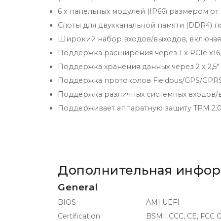
6 x панельных модулей (IP66) размером от 1
Слоты для двухканальной памяти (DDR4) п
Широкий набор входов/выходов, включая 6 x
Поддержка расширения через 1 x PCIe x16, 1 
Поддержка хранения данных через 2 x 2,5" H
Поддержка протоколов Fieldbus/GPS/GPRS
Поддержка различных системных входов/вых
Поддерживает аппаратную защиту TPM 2.
Дополнительная инфо
General
BIOS
AMI UEFI
Certification
BSMI, CCC, CE, FCC C