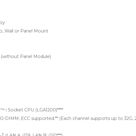
loy
, Wall or Panel Mount
 (without Panel Module)
e™ i Socket CPU (LGA1200)****
O-DIMM, ECC supported.** (Each channel supports up to 32G, 
 (LAN A: i219, LAN B: i210***)