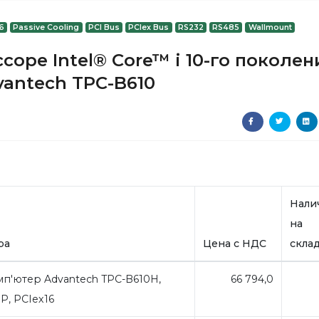
6
Passive Cooling
PCI Bus
PCIex Bus
RS232
RS485
Wallmount
оре Intel® Core™ i 10-го поколен
vantech TPC-B610
Нали
на
ра
Цена с НДС
скла
п'ютер Advantech TPC-B610H,
66 794,0
P, PCIex16