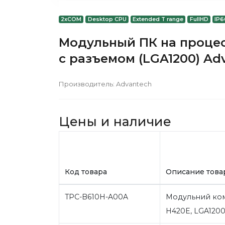
2xCOM
Desktop CPU
Extended T range
FullHD
IP6
Модульный ПК на процесс
с разъемом (LGA1200) Ad
Производитель:
Advantech
Цены и наличие
Код товара
Описание това
TPC-B610H-A00A
Модульний ком
H420E, LGA1200