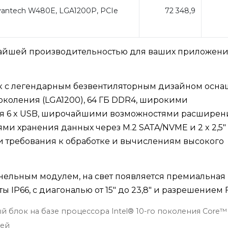
antech W480E, LGA1200P, PCIe
72 348,9
очайшей производительностью для ваших приложен
к с легендарным безвентиляторным дизайном осна
 поколения (LGA1200), 64 ГБ DDR4, широкими
ая 6 x USB, широчайшими возможностями расширен
ями хранения данных через M.2 SATA/NVME и 2 x 2,5"
и требования к обработке и вычислениям высокого
нельным модулем, на свет появляется премиальная
 IP66, с диагональю от 15" до 23,8" и разрешением 
блок на базе процессора Intel® 10-го поколения Core™ 
ией