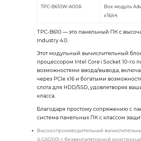
TPC-B610W-A00A
Box модуль Adv
x16/x4
TPC-B610 — это панельный ПК с выс
Industry 4.0.
Этот модульный вычислительный бло
процессором Intel Core i Socket 10-го
возможностями ввода/вывода, включ
через PCIe x16 и богатыми возможност
слота для HDD/SSD, удовлетворяя ваш
класса.
Благодаря простому сопряжению с па
система панельных ПК с классом защиты
Высокопроизводительный вычислительный 
(LGA1200) с безвентиляторной конструкц