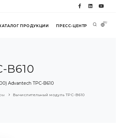
RU
КАТАЛОГ ПРОДУКЦИИ
ПРЕСС-ЦЕНТР
-B610
00) Advantech TPC-B610
ры
Вычислительный модуль TPC-B610