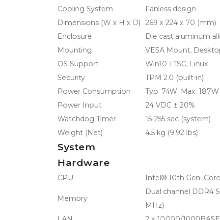
Cooling System
Fanless design
Dimensions (W x H x D)
269 x 224 x 70 (mm)
Enclosure
Die cast aluminum al
Mounting
VESA Mount, Desktop
OS Support
Win10 LTSC, Linux
Security
TPM 2.0 (built-in)
Power Consumption
Typ. 74W; Max. 187W
Power Input
24 VDC ± 20%
Watchdog Timer
15-255 sec (system)
Weight (Net)
4.5 kg (9.92 lbs)
System
Hardware
CPU
Intel® 10th Gen. Cor
Dual channel DDR4 S
Memory
MHz)
LAN
2 x 10/100/1000BASE-T