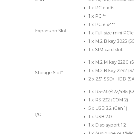
1 x PCIe x16
1 x PCI**
1 x PCIe x4**
Expansion Slot
1 x Full-size mini PCIe
1 x M.2 B key 3025 (5
1 x SIM card slot
1 x M.2 M key 2280 (
1 x M.2 B key 2242 (S
Storage Slot*
2 x 2.5" SSD/ HDD (S
1 x RS-232/422/485 (
1 x RS-232 (COM 2)
5 x USB 3.2 (Gen 1)
I/O
1 x USB 2.0
1 x Displayport 1.2
1 x Audio line out/Mic