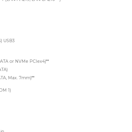
G) USB3
SATA or NVMe PCIex4)**
ATA)
ATA, Max. 7mm)**
COM 1)
 in