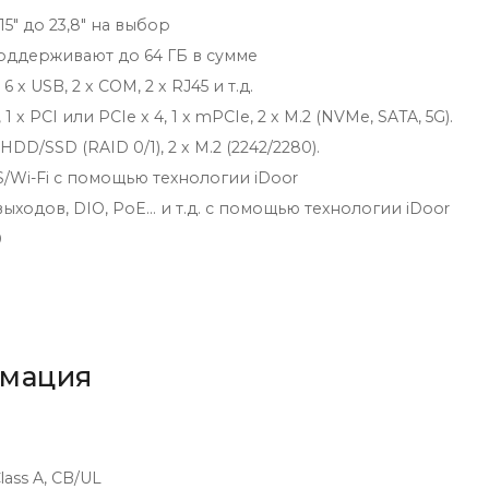
5" до 23,8" на выбор
оддерживают до 64 ГБ в сумме
 USB, 2 x COM, 2 x RJ45 и т.д.
x PCI или PCIe x 4, 1 x mPCIe, 2 x M.2 (NVMe, SATA, 5G).
DD/SSD (RAID 0/1), 2 x M.2 (2242/2280).
/Wi-Fi с помощью технологии iDoor
одов, DIO, PoE... и т.д. с помощью технологии iDoor
0
рмация
lass A, CB/UL