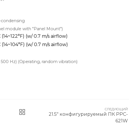
-condensing
anel module with "Panel Mount")
14~122°F) (w/ 0.7 m/s airflow)
14~104°F) (w/ 0.7 m/s airflow)
 500 Hz) (Operating, random vibration)
СЛЕДУЮЩИЙ
21.5" конфигурируемый ПК PPC-
621W