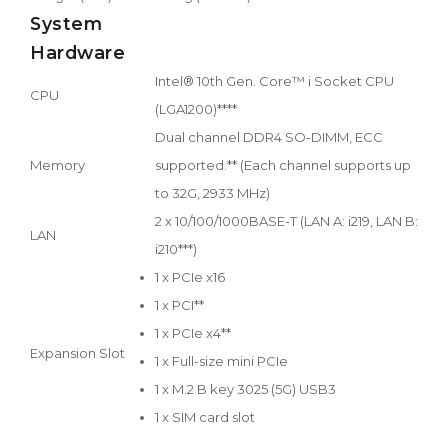
System
Hardware
Intel® 10th Gen. Core™ i Socket CPU
CPU
(LGA1200)****
Dual channel DDR4 SO-DIMM, ECC
Memory
supported.** (Each channel supports up
to 32G, 2933 MHz)
2 x 10/100/1000BASE-T (LAN A: i219, LAN B:
LAN
i210***)
1 x PCIe x16
1 x PCI**
1 x PCIe x4**
Expansion Slot
1 x Full-size mini PCIe
1 x M.2 B key 3025 (5G) USB3
1 x SIM card slot