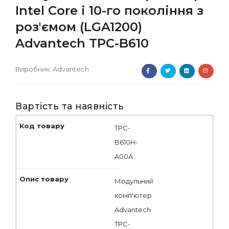
Intel Core i 10-го покоління з
роз'ємом (LGA1200)
Advantech TPC-B610
Виробник:
Advantech
Вартість та наявність
TPC-
B610H-
A00A
Модульний
комп'ютер
Advantech
TPC-