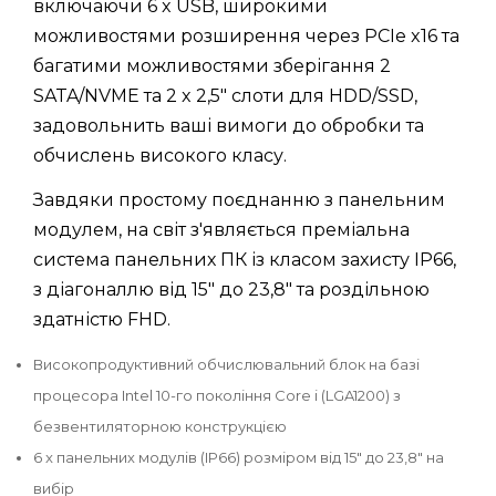
включаючи 6 x USB, широкими
можливостями розширення через PCIe x16 та
багатими можливостями зберігання 2
SATA/NVME та 2 x 2,5" слоти для HDD/SSD,
задовольнить ваші вимоги до обробки та
обчислень високого класу.
Завдяки простому поєднанню з панельним
модулем, на світ з'являється преміальна
система панельних ПК із класом захисту IP66,
з діагоналлю від 15" до 23,8" та роздільною
здатністю FHD.
Високопродуктивний обчислювальний блок на базі
процесора Intel 10-го покоління Core i (LGA1200) з
безвентиляторною конструкцією
6 x панельних модулів (IP66) розміром від 15" до 23,8" на
вибір