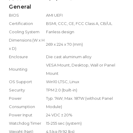
General
BIOS
AMI UEFI
Certification
BSMI, CCC, CE, FCC Class A, CB/UL
Cooling System
Fanless design
Dimensions (W x H
269 x 224 x 70 (mm)
x D)
Enclosure
Die cast aluminum alloy
VESA Mount, Desktop, Wall or Panel
Mounting
Mount
OS Support
Win10 LTSC, Linux
Security
TPM 2.0 (built-in)
Power
Typ. 74W; Max. 187W (without Panel
Consumption
Module)
Power Input
24 VDC ± 20%
Watchdog Timer
15-255 sec (system)
Weight (Net)
4.5 kg (9.92 lbs)