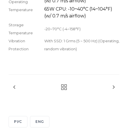
(w/ 0.7 m/s airflow)
Operating
65W CPU: -10~40°C (14~104°F)
Temperature
(w/ 0.7 m/s airflow)
Storage
-20~70°C (-4~158°F)
Temperature
Vibration
With SSD: 1 Grms (5 ~ 500 Hz) (Operating,
Protection
random vibration)
РУС
ENG