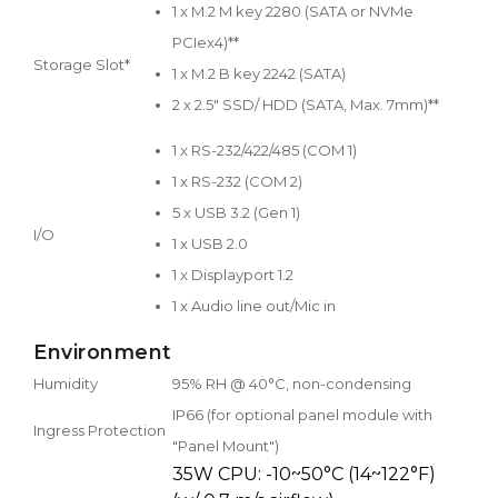
1 x M.2 M key 2280 (SATA or NVMe
PCIex4)**
Storage Slot*
1 x M.2 B key 2242 (SATA)
2 x 2.5" SSD/ HDD (SATA, Max. 7mm)**
1 x RS-232/422/485 (COM 1)
1 x RS-232 (COM 2)
5 x USB 3.2 (Gen 1)
I/O
1 x USB 2.0
1 x Displayport 1.2
1 x Audio line out/Mic in
Environment
Humidity
95% RH @ 40°C, non-condensing
IP66 (for optional panel module with
Ingress Protection
"Panel Mount")
35W CPU: -10~50°C (14~122°F)