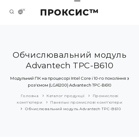
ПРОКСИС™
UK
ГОЛОВНА
КОНТАКТИ
ПРО НАС
Обчислювальний модуль
Advantech TPC-B610
ПРИКЛАДИ ТА РІШЕННЯ
КАТАЛОГ ПРОДУКЦІЇ
Модульний ПК на процесорі Intel Core i 10-го покоління з
роз'ємом (LGA1200) Advantech TPC-B610
НОВИНИ
Головна
Каталог продукції
Промислові
комп'ютери
Панельні промислові комп'ютери
Обчислювальний модуль Advantech TPC-B610