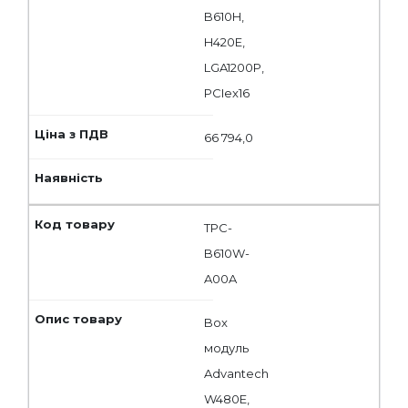
B610H,
H420E,
LGA1200P,
PCIex16
66 794,0
TPC-
B610W-
A00A
Box
модуль
Advantech
W480E,