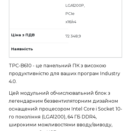
LGA1200P,
PCIe
x16/x4
72 348,9
TPC-B610 - це панельний ПК з високою
продуктивністю для ваших програм Industry
4.0.
Цей модульний обчислювальний блок з
легендарним безвентиляторним дизайном
оснащений процесором Intel Core i Socket 10-
го покоління (LGA1200), 64 ГБ DDR4,
широкими можливостями вводу/виводу,