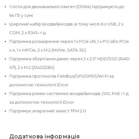
Слоти для двоканальної пам'яті (DDR4) підтримують до
64 ГБ у сумі
Широкий набір входів/виходів, в тому числі 6 x USB, 2 x
COM, 2 x RJ45 і т.д.
Підтримка розширення через 1 x PCIe x16, 1 x PCI або PCIe
x 4, 1 x mPCIe, 2 x M.2 (NVMe, SATA, 5G).
Підтримка зберігання даних через 2 x 2,5" HDD/SSD (RAID
0/1), 2 x M.2 (2242/2280).
Підтримка протоколів Fieldbus/GPS/GPRS/Wi-Fi за
допомогою технології iDoor
Підтримка різних системних входів/виходів, DIO, PoE і т.д.
за допомогою технології iDoor
Підтримує апаратний захист TPM 2.0
Додаткова інформація