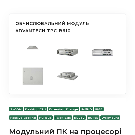
ОБЧИСЛЮВАЛЬНИЙ МОДУЛЬ
ADVANTECH TPC-B610
2xCOM
Desktop CPU
Extended T range
FullHD
IP66
Passive Cooling
PCI Bus
PCIex Bus
RS232
RS485
Wallmount
Модульний ПК на процесорі