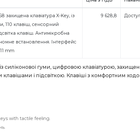
 захищена клавіатура X-Key, із
9 628,8
Досту
и, 110 клавіш, сенсорний
дсвітка клавіш. Антимікробна
номне встановлення. Інтерфейс
x 11 mm
із силіконової гуми, цифровою клавіатурою, захище
лавішами і підсвіткою. Клавіші з комфортним ходом
s with tactile feeling.
нь.