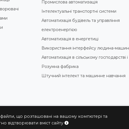
Промислова автоматизація
ворювачі
Інтелектуальні транспортні системи
ами
Автоматизація будівель та управління
ни
електроенергією
Автоматизація в енергетиці
Використання інтерфейсу людина-машин
Автоматизація в сільському господарстві 
Розумна фабрика
Штучний інтелект та машинне навчання
 файли, що розташовані на вашому компютері та
© 2004 - 2026 ПРОКСИС™ - промислові комп'ютери та системи
но відтворювати вміст сайту