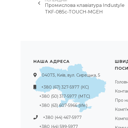
ПОПЕРЕДНІЙ
Промислова клавіатура Industyle
TKF-085c-TOUCH-MGEH
НАША АДРЕСА
ШВИД
ПОС
04073, Київ, вул. Сирецька, 5
Голов
+380 (67) 327-5977 (КС)
Конта
+380 (50) 317-5977 (МТС)
Про н
+380 (63) 607-5966 (life:)
Комп'
+380 (44) 467-5977
Компо
+380 (44) 599-5977
Комуні