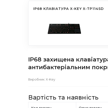
IP68 КЛАВІАТУРА X-KEY X-TP114SD
IP68 захищена клавіатур
антибактеріальним покри
Виробник:
X-Key
Вартість та наявність
Код товару
Опис товару