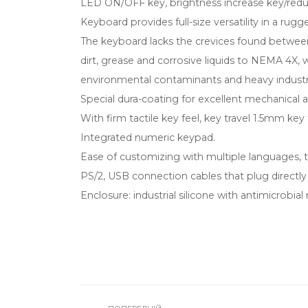
LED ON/OFF key, brightness increase key/redu
Keyboard provides full-size versatility in a rug
The keyboard lacks the crevices found between 
dirt, grease and corrosive liquids to NEMA 4X, 
environmental contaminants and heavy industri
Special dura-coating for excellent mechanical 
With firm tactile key feel, key travel 1.5mm key 
Integrated numeric keypad.
Ease of customizing with multiple languages,
PS/2, USB connection cables that plug directly
Enclosure: industrial silicone with antimicrobial 