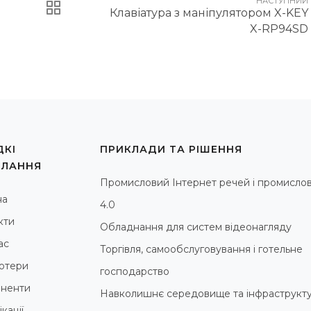
НАСТУПНИЙ
Клавіатура з маніпулятором X-KEY
X-RP94SD
КІ
ПРИКЛАДИ ТА РІШЕННЯ
ИЛАННЯ
Промисловий Інтернет речей і промислов
на
4.0
кти
Обладнання для систем відеонагляду
ас
Торгівля, самообслуговування і готельне
ютери
господарство
ненти
Навколишнє середовище та інфраструкт
кації