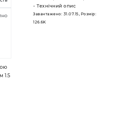
- Технічний опис
Завантажено: 31.07.15, Розмір:
пно
126.6K
ною
 1.5