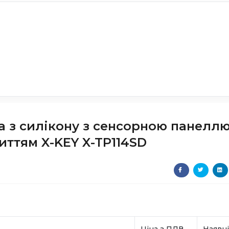
а з силікону з сенсорною панеллю
ттям X-KEY X-TP114SD
Ціна з ПДВ
Наявні