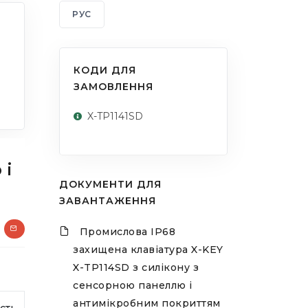
РУС
КОДИ ДЛЯ
ЗАМОВЛЕННЯ
X-TP1141SD
 і
ДОКУМЕНТИ ДЛЯ
ЗАВАНТАЖЕННЯ
Промислова IP68
захищена клавіатура X-KEY
X-TP114SD з силікону з
сенсорною панеллю і
антимікробним покриттям
сть