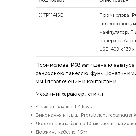
X-TP1141SD
Промислова IP68
силіконової гум
маніпулятор. Пі
поверхня. Авто
USB. 409 x 139 
Промислова IP68 захищена клавіатура 
сенсорною панеллю, функціональними к
мм і позолоченими контактами.
Механічні характеристики
Кількість клавіш: 114 keys
Виконання клавіш: Protuberant rectangular key
Довговічність: більше 10 мільйонів натисне
Довжина кабелю: 1.5m