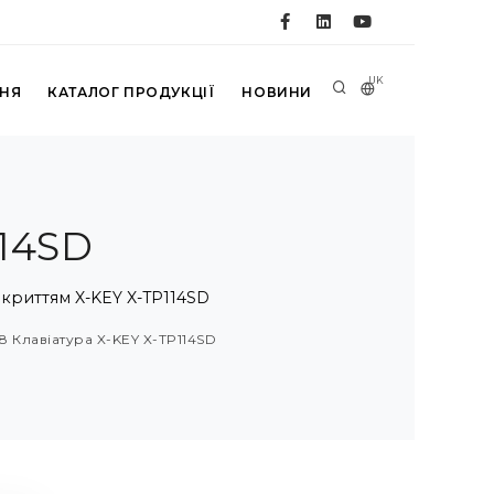
UK
ННЯ
КАТАЛОГ ПРОДУКЦІЇ
НОВИНИ
114SD
окриттям X-KEY X-TP114SD
8 Клавіатура X-KEY X-TP114SD