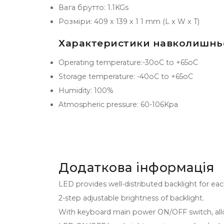
Вага брутто: 1.1KGs
Розміри: 409 x 139 x 1 1 mm (L x W x T)
Характеристики навколишнь
Operating temperature:-30oC to +65oC
Storage temperature: -40oC to +65oC
Humidity: 100%
Atmospheric pressure: 60-106Kpa
Додаткова інформація
LED provides well-distributed backlight for eac
2-step adjustable brightness of backlight.
With keyboard main power ON/OFF switch, allow