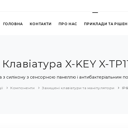
ГОЛОВНА
КОНТАКТИ
ПРО НАС
ПРИКЛАДИ ТА РІШЕ
 Клавіатура X-KEY X-TP
а з силікону з сенсорною панеллю і антибактеріальним п
ії
Компоненти
Захищені клавіатури та маніпулятори
IP6