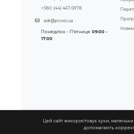
+380 (44) 467-5978
Перет
Прогр
ask@proxis.ua
Нови
Понеділок - П'ятниця:
09:00 -
17:00
Цей сайт використовує куки, маленьки
допомагають коррект