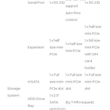
Serial Port
1 x RS-232
1 x RS-232
support
auto flow
control
1 x half size
mini PCIe
1 x half
1 x full size
1 x half size
Expansion
size mini
mini PCIe
mini PCIe
PCIe
with SIM
card
holder
1 x Full
1 x Full size
1 x Full size
mSATA
size mini-
mini-PCIe
mini-PCIe
Storage
PCIe slot
slot
slot
System
1 x 2.5"
HDD Drive
SATA
(by T-P/N request)
Bay
HDD/SSD