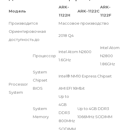
ARK-
ARK-
Модель
ARK-1122C
1122H
1122F
Производится
Массовое производство
Ориентировочная
2018 Q4
доступность до
Intel Atom
Intel Atom N2600
Процессор
N2800
1.6GHz
1.86GHz
System
Intel® NM10 Express Chipset
Chipset
Processor
BIOS
AMI EFI 16Mbit
System
Up to
4GB
System
Up to 4GB DDR3
DDR3
Memory
1066MHz SODIMM
800MHz
SODIMM