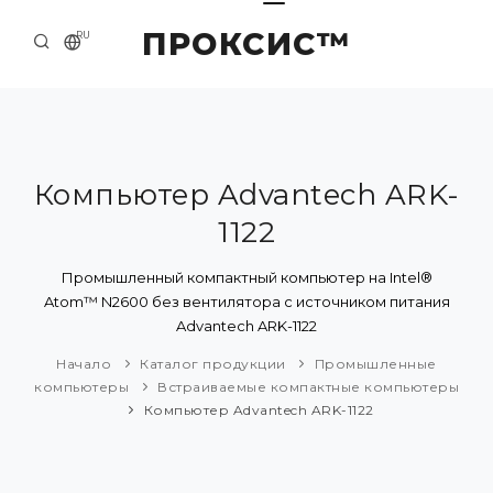
ПРОКСИС™
RU
НАЧАЛО
КОНТАКТЫ
О КОМПАНИИ
Компьютер Advantech ARK-
1122
ПРИМЕРЫ И РЕШЕНИЯ
КАТАЛОГ ПРОДУКЦИИ
Промышленный компактный компьютер на Intel®
Atom™ N2600 без вентилятора с источником питания
ПРЕСС-ЦЕНТР
Advantech ARK-1122
Начало
Каталог продукции
Промышленные
компьютеры
Встраиваемые компактные компьютеры
Компьютер Advantech ARK-1122