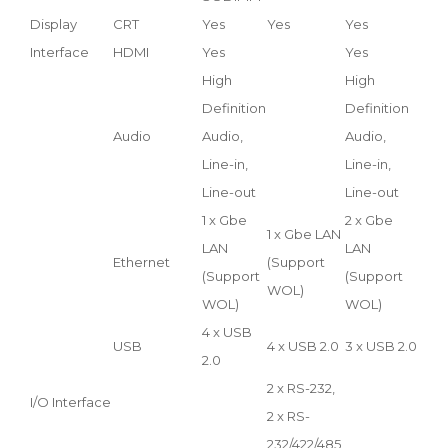
Display
CRT
Yes
Yes
Yes
Interface
HDMI
Yes
Yes
High
High
Definition
Definition
Audio
Audio,
Audio,
Line-in,
Line-in,
Line-out
Line-out
1 x Gbe
2 x Gbe
1 x Gbe LAN
LAN
LAN
Ethernet
(Support
(Support
(Support
WOL)
WOL)
WOL)
4 x USB
USB
4 x USB 2.0
3 x USB 2.0
2.0
2 x RS-232,
I/O Interface
2 x RS-
232/422/485,