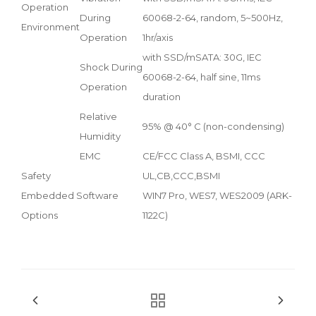
Operation
During
60068-2-64, random, 5~500Hz,
Environment
Operation
1hr/axis
with SSD/mSATA: 30G, IEC
Shock During
60068-2-64, half sine, 11ms
Operation
duration
Relative
95% @ 40° C (non-condensing)
Humidity
EMC
CE/FCC Class A, BSMI, CCC
Safety
UL,CB,CCC,BSMI
Embedded Software
WIN7 Pro, WES7, WES2009 (ARK-
Options
1122C)