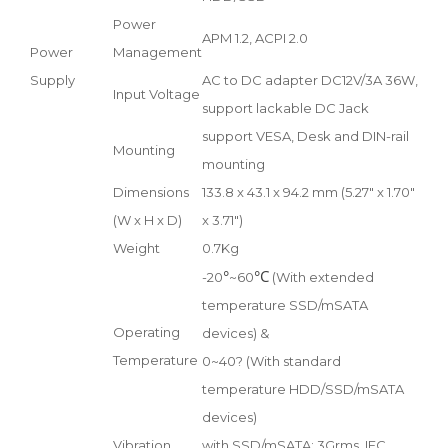
Power
APM 1.2, ACPI 2.0
Power
Management
Supply
AC to DC adapter DC12V/3A 36W,
Input Voltage
support lackable DC Jack
support VESA, Desk and DIN-rail
Mounting
mounting
Dimensions
133.8 x 43.1 x 94.2 mm (5.27" x 1.70"
(W x H x D)
x 3.71")
Weight
0.7Kg
°
°C
-20
~60
(With extended
temperature SSD/mSATA
Operating
devices) &
Temperature
0~40? (With standard
temperature HDD/SSD/mSATA
devices)
Vibration
with SSD/mSATA: 3Grms, IEC