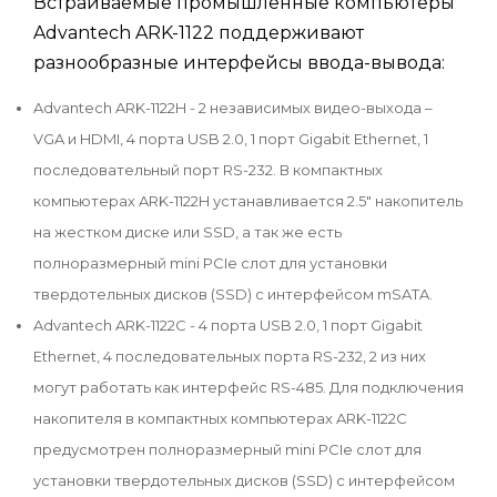
Встраиваемые промышленные компьютеры
Advantech ARK-1122 поддерживают
разнообразные интерфейсы ввода-вывода:
Advantech ARK-1122H - 2 независимых видео-выхода –
VGA и HDMI, 4 порта USB 2.0, 1 порт Gigabit Ethernet, 1
последовательный порт RS-232. В компактных
компьютерах ARK-1122H устанавливается 2.5" накопитель
на жестком диске или SSD, а так же есть
полноразмерный mini PCIe слот для установки
твердотельных дисков (SSD) c интерфейсом mSATA.
Advantech ARK-1122C - 4 порта USB 2.0, 1 порт Gigabit
Ethernet, 4 последовательных порта RS-232, 2 из них
могут работать как интерфейс RS-485. Для подключения
накопителя в компактных компьютерах ARK-1122C
предусмотрен полноразмерный mini PCIe слот для
установки твердотельных дисков (SSD) c интерфейсом