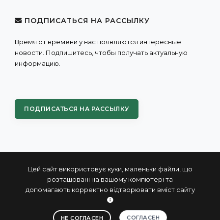
ПОДПИСАТЬСЯ НА РАССЫЛКУ
Время от времени у нас появляются интересные
новости. Подпишитесь, чтобы получать актуальную
информацию.
ПОДПИСАТЬСЯ НА РАССЫЛКУ
Цей сайт використовує куки, маленьки файли, що
розташовані на вашому компютері та
допомагають корректно відтворювати вміст сайту
© 2004 - 2026 ПРОКСИС™ - промышленные компьютеры
и системы
СОГЛАСЕН
НЕ СОГЛАСЕН