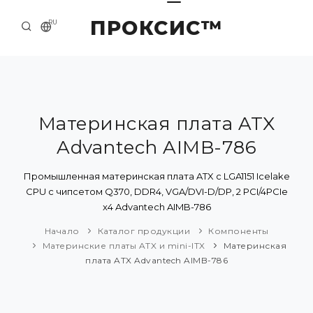
ПРОКСИС™
RU
НАЧАЛО
КОНТАКТЫ
О КОМПАНИИ
Материнская плата ATX
Advantech AIMB-786
ПРИМЕРЫ И РЕШЕНИЯ
КАТАЛОГ ПРОДУКЦИИ
Промышленная материнская плата ATX с LGA1151 Icelake
CPU с чипсетом Q370, DDR4, VGA/DVI-D/DP, 2 PCI/4PCIe
ПРЕСС-ЦЕНТР
x4 Advantech AIMB-786
Начало
Каталог продукции
Компоненты
Материнские платы ATX и mini-ITX
Материнская
плата ATX Advantech AIMB-786