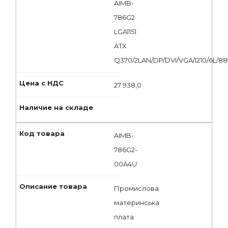
AIMB-
786G2
LGA1151
ATX
Q370/2LAN/DP/DVI/VGA/I210/6L/8
27 938,0
AIMB-
786G2-
00A4U
Промислова
материнська
плата