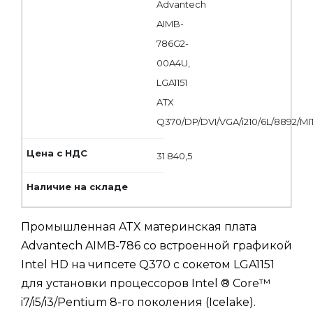
Advantech
AIMB-
786G2-
00A4U,
LGA1151
ATX
Q370/DP/DVI/VGA/i210/6L/8892/MI
31 840,5
Промышленная ATX материнская плата
Advantech AIMB-786 со встроенной графикой
Intel HD на чипсете Q370 с сокетом LGA1151
для установки процессоров Intel ® Core™
i7/i5/i3/Pentium 8-го поколения (Icelake).