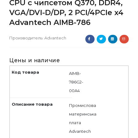
CPU с чипсетом Q370, DDR4,
VGA/DVI-D/DP, 2 PCI/4PCIe x4
Advantech AIMB-786
Производитель:
Advantech
Цены и наличие
AIMB-
786G2-
00A4
Промислова
материнська
плата
Advantech