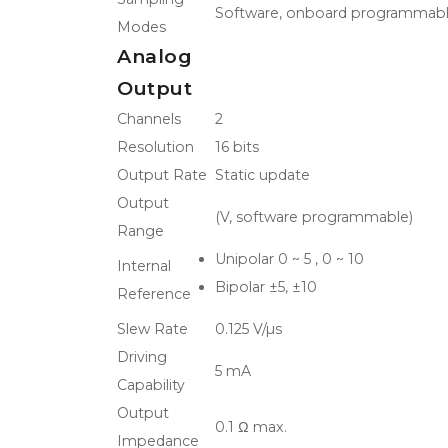
Software, onboard programmable
Modes
Analog
Output
Channels
2
Resolution
16 bits
Output Rate
Static update
Output
(V, software programmable)
Range
Unipolar 0 ~ 5 , 0 ~ 10
Internal
Bipolar ±5, ±10
Reference
Slew Rate
0.125 V/µs
Driving
5 mA
Capability
Output
0.1 Ω max.
Impedance