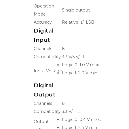
Operation
Single output
Mode
Accuracy
Relative: ±1 LSB
Digital
Input
Channels
8
Compatibility
3.3 V/5 V/TTL
Logic 0: 1.0 V max.
Input Voltage
Logic 1: 2.0 V min.
Digital
Output
Channels
8
Compatibility
3.3 V/TTL
Logic 0: 0.4 V max.
Output
Logic 1: 2.4 V min