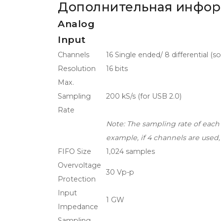
Дополнительная инфо
Analog
Input
Channels
16 Single ended/ 8 differential 
Resolution
16 bits
Max.
Sampling
200 kS/s (for USB 2.0)
Rate
Note: The sampling rate of each
example, if 4 channels are used,
FIFO Size
1,024 samples
Overvoltage
30 Vp-p
Protection
Input
1 GW
Impedance
Sampling