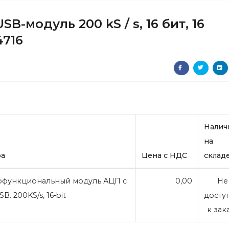
-модуль 200 kS / s, 16 бит, 16
4716
Налич
на
ра
Цена с НДС
склад
функциональный модуль АЦП с
0,00
Не
. 200KS/s, 16-bit
досту
к зак