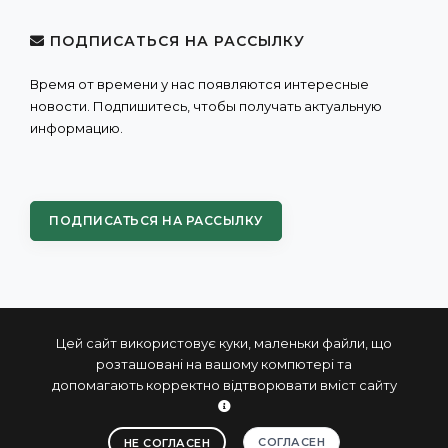
ПОДПИСАТЬСЯ НА РАССЫЛКУ
Время от времени у нас появляются интересные
новости. Подпишитесь, чтобы получать актуальную
информацию.
ПОДПИСАТЬСЯ НА РАССЫЛКУ
Цей сайт використовує куки, маленьки файли, що
розташовані на вашому компютері та
допомагають корректно відтворювати вміст сайту
© 2004 - 2026 ПРОКСИС™ - промышленные компьютеры
и системы
СОГЛАСЕН
НЕ СОГЛАСЕН