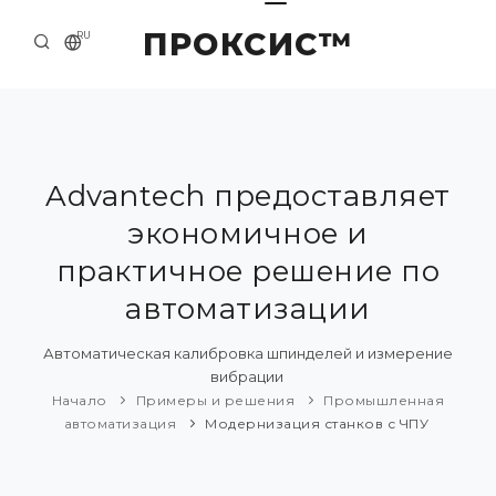
ПРОКСИС™
RU
НАЧАЛО
КОНТАКТЫ
О КОМПАНИИ
Advantech предоставляет
экономичное и
ПРИМЕРЫ И РЕШЕНИЯ
практичное решение по
КАТАЛОГ ПРОДУКЦИИ
автоматизации
ПРЕСС-ЦЕНТР
Автоматическая калибровка шпинделей и измерение
вибрации
Начало
Примеры и решения
Промышленная
автоматизация
Модернизация станков с ЧПУ