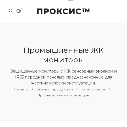
ПРОКСИС™
RU
НАЧАЛО
КОНТАКТЫ
О КОМПАНИИ
Промышленные ЖК
мониторы
ПРИМЕРЫ И РЕШЕНИЯ
КАТАЛОГ ПРОДУКЦИИ
Защищенные мониторы с ЖК сенсорным экраном и
IP65 передней панелью, предназначенные для
ПРЕСС-ЦЕНТР
жестких условий эксплуатации.
Начало
Каталог продукции
Компоненты
Промышленные мониторы