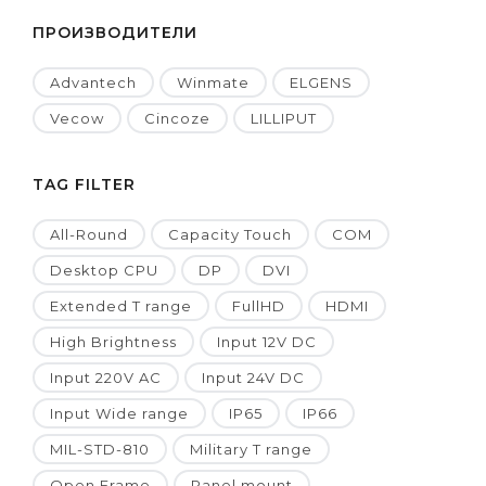
ПРОИЗВОДИТЕЛИ
Advantech
Winmate
ELGENS
Vecow
Cincoze
LILLIPUT
TAG FILTER
All-Round
Capacity Touch
COM
Desktop CPU
DP
DVI
Extended T range
FullHD
HDMI
High Brightness
Input 12V DC
Input 220V AC
Input 24V DC
Input Wide range
IP65
IP66
MIL-STD-810
Military T range
Open Frame
Panel mount