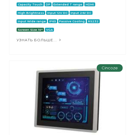
Capacity Touch
DP
Extended T range
HDMI
High Brightness
Input 12V DC
Input 24V DC
Input Wide range
IP65
Passive Cooling
RS232
Screen Size 10"
VGA
УЗНАТЬ БОЛЬШЕ...
Cincoze