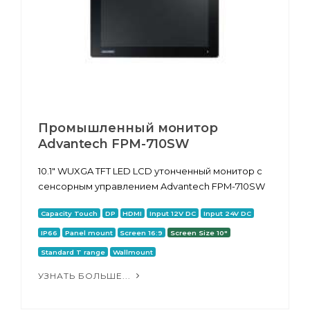
Промышленный монитор
Advantech FPM-710SW
10.1" WUXGA TFT LED LCD утонченный монитор с
сенсорным управлением Advantech FPM-710SW
Capacity Touch
DP
HDMI
Input 12V DC
Input 24V DC
IP66
Panel mount
Screen 16:9
Screen Size 10"
Standard T range
Wallmount
УЗНАТЬ БОЛЬШЕ...