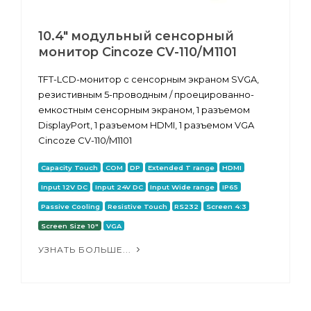
10.4" модульный сенсорный
монитор Cincoze CV-110/M1101
TFT-LCD-монитор с сенсорным экраном SVGA,
резистивным 5-проводным / проецированно-
емкостным сенсорным экраном, 1 разъемом
DisplayPort, 1 разъемом HDMI, 1 разъемом VGA
Cincoze CV-110/M1101
Capacity Touch
COM
DP
Extended T range
HDMI
Input 12V DC
Input 24V DC
Input Wide range
IP65
Passive Cooling
Resistive Touch
RS232
Screen 4:3
Screen Size 10"
VGA
УЗНАТЬ БОЛЬШЕ...