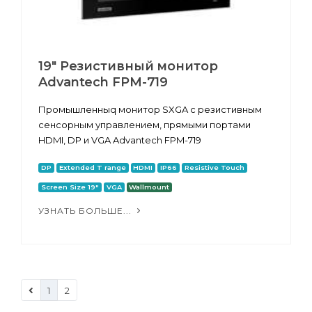
19" Резистивный монитор
Advantech FPM-719
Промышленныq монитор SXGA с резистивным
сенсорным управлением, прямыми портами
HDMI, DP и VGA Advantech FPM-719
DP
Extended T range
HDMI
IP66
Resistive Touch
Screen Size 19"
VGA
Wallmount
УЗНАТЬ БОЛЬШЕ...
1
2