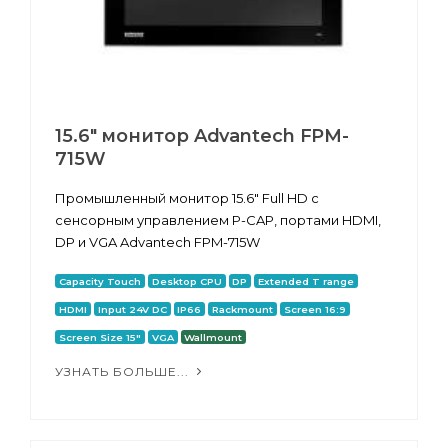
15.6" монитор Advantech FPM-
715W
Промышленный монитор 15.6" Full HD с
сенсорным управлением P-CAP, портами HDMI,
DP и VGA Advantech FPM-715W
Capacity Touch
Desktop CPU
DP
Extended T range
HDMI
Input 24V DC
IP66
Rackmount
Screen 16:9
Screen Size 15"
VGA
Wallmount
УЗНАТЬ БОЛЬШЕ...