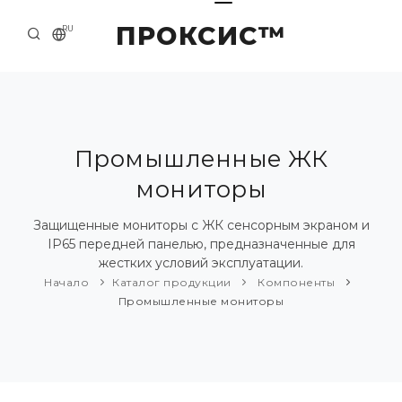
ПРОКСИС™
RU
НАЧАЛО
КОНТАКТЫ
О КОМПАНИИ
Промышленные ЖК
мониторы
ПРИМЕРЫ И РЕШЕНИЯ
КАТАЛОГ ПРОДУКЦИИ
Защищенные мониторы с ЖК сенсорным экраном и
IP65 передней панелью, предназначенные для
ПРЕСС-ЦЕНТР
жестких условий эксплуатации.
Начало
Каталог продукции
Компоненты
Промышленные мониторы