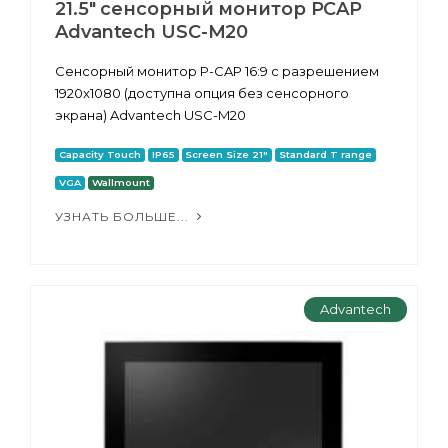
21.5" сенсорный монитор PCAP
Advantech USC-M20
Сенсорный монитор P-CAP 16:9 с разрешением
1920x1080 (доступна опция без сенсорного
экрана) Advantech USC-M20
Capacity Touch
IP65
Screen Size 21"
Standard T range
VGA
Wallmount
УЗНАТЬ БОЛЬШЕ...
Advantech