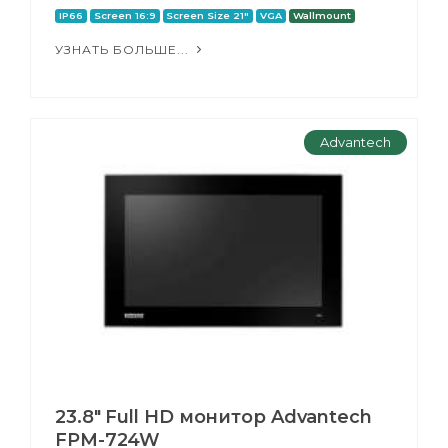
IP66
Screen 16:9
Screen Size 21"
VGA
Wallmount
УЗНАТЬ БОЛЬШЕ...
Advantech
23.8" Full HD монитор Advantech
FPM-724W