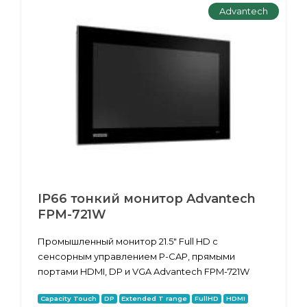
Advantech
IP66 тонкий монитор Advantech
FPM-721W
Промышленный монитор 21.5" Full HD с
сенсорным управлением P-CAP, прямыми
портами HDMI, DP и VGA Advantech FPM-721W
Capacity Touch
DP
Extended T range
FullHD
HDMI