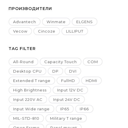
ПРОИЗВОДИТЕЛИ
Advantech
Winmate
ELGENS
Vecow
Cincoze
LILLIPUT
TAG FILTER
All-Round
Capacity Touch
COM
Desktop CPU
DP
DVI
Extended T range
FullHD
HDMI
High Brightness
Input 12V DC
Input 220V AC
Input 24V DC
Input Wide range
IP65
IP66
MIL-STD-810
Military T range
Open Frame
Panel mount