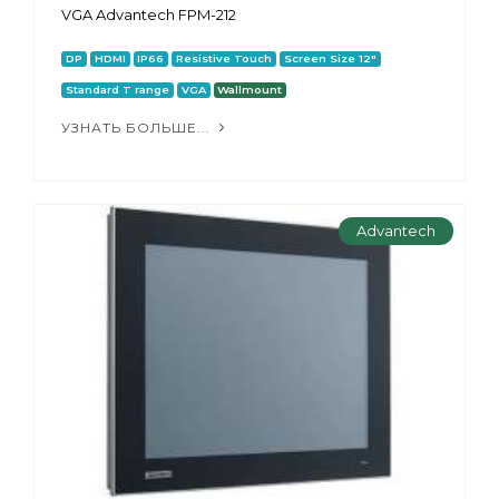
VGA Advantech FPM-212
DP
HDMI
IP66
Resistive Touch
Screen Size 12"
Standard T range
VGA
Wallmount
УЗНАТЬ БОЛЬШЕ...
Advantech