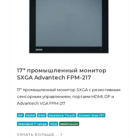
17" промышленный монитор
SXGA Advantech FPM-217
17" промышленный монитор SXGA с резистивным
сенсорным управлением, портами HDMI, DP и
Advantech VGA FPM-217
DP
HDMI
IP66
Resistive Touch
Screen Size 17"
Standard T range
VGA
Wallmount
УЗНАТЬ БОЛЬШЕ...