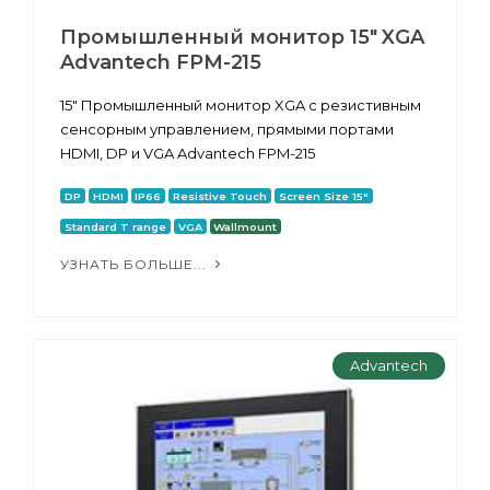
Промышленный монитор 15" XGA
Advantech FPM-215
15" Промышленный монитор XGA с резистивным
сенсорным управлением, прямыми портами
HDMI, DP и VGA Advantech FPM-215
DP
HDMI
IP66
Resistive Touch
Screen Size 15"
Standard T range
VGA
Wallmount
УЗНАТЬ БОЛЬШЕ...
Advantech