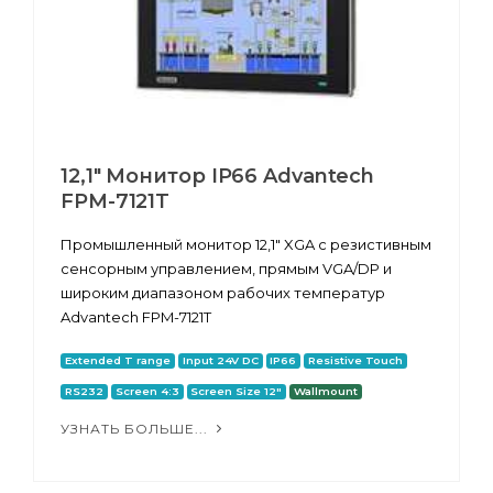
12,1" Монитор IP66 Advantech
FPM-7121T
Промышленный монитор 12,1" XGA с резистивным
сенсорным управлением, прямым VGA/DP и
широким диапазоном рабочих температур
Advantech FPM-7121T
Extended T range
Input 24V DC
IP66
Resistive Touch
RS232
Screen 4:3
Screen Size 12"
Wallmount
УЗНАТЬ БОЛЬШЕ...