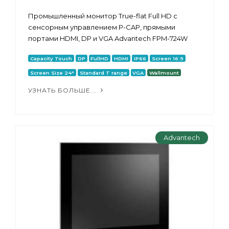
Промышленный монитор True-flat Full HD с
сенсорным управлением P-CAP, прямыми
портами HDMI, DP и VGA Advantech FPM-724W
Capacity Touch
DP
FullHD
HDMI
IP66
Screen 16:9
Screen Size 24"
Standard T range
VGA
Wallmount
УЗНАТЬ БОЛЬШЕ...
Advantech