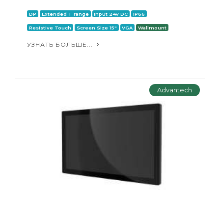
DP
Extended T range
Input 24V DC
IP66
Resistive Touch
Screen Size 15"
VGA
Wallmount
УЗНАТЬ БОЛЬШЕ...
Advantech