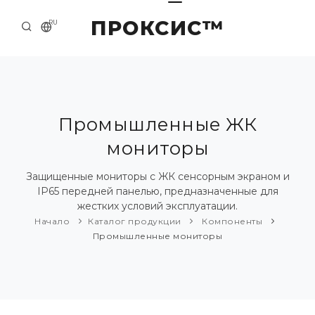
ПРОКСИС™
RU
НАЧАЛО
КОНТАКТЫ
О КОМПАНИИ
Промышленные ЖК
мониторы
ПРИМЕРЫ И РЕШЕНИЯ
КАТАЛОГ ПРОДУКЦИИ
Защищенные мониторы с ЖК сенсорным экраном и
IP65 передней панелью, предназначенные для
ПРЕСС-ЦЕНТР
жестких условий эксплуатации.
Начало
Каталог продукции
Компоненты
Промышленные мониторы