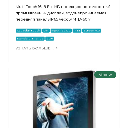
Multi-Touch 16 : 9 Full HD проекционно-емкостный
промышленный дисплей, водонепроницаемая
передняя панель IP65 Vecow MTD-6017
Capacity Touch
DVI
Input 12V DC
IP65
Screen 4:3
Standard T range
VGA
УЗНАТЬ БОЛЬШЕ...
Vecow