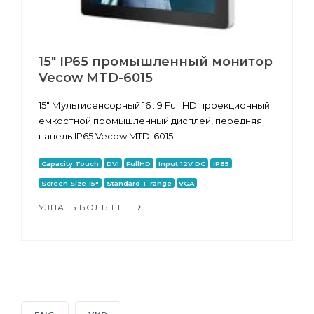
15" IP65 промышленный монитор
Vecow MTD-6015
15" Мультисенсорный 16 : 9 Full HD проекционный
емкостной промышленный дисплей, передняя
панель IP65 Vecow MTD-6015
Capacity Touch
DVI
FullHD
Input 12V DC
IP65
Screen Size 15"
Standard T range
VGA
УЗНАТЬ БОЛЬШЕ...