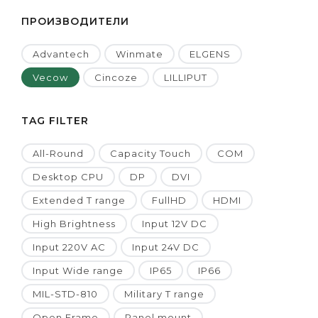
ПРОИЗВОДИТЕЛИ
Advantech
Winmate
ELGENS
Vecow
Cincoze
LILLIPUT
TAG FILTER
All-Round
Capacity Touch
COM
Desktop CPU
DP
DVI
Extended T range
FullHD
HDMI
High Brightness
Input 12V DC
Input 220V AC
Input 24V DC
Input Wide range
IP65
IP66
MIL-STD-810
Military T range
Open Frame
Panel mount