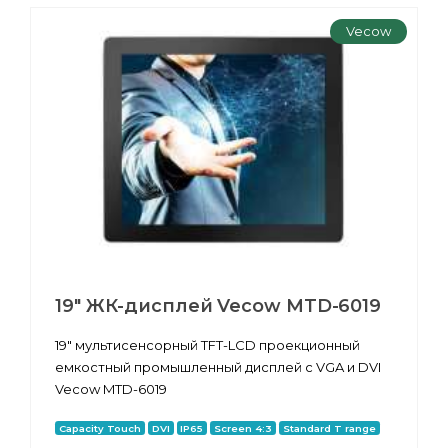
Vecow
19" ЖК-дисплей Vecow MTD-6019
19" мультисенсорный TFT-LCD проекционный
емкостный промышленный дисплей с VGA и DVI
Vecow MTD-6019
Capacity Touch
DVI
IP65
Screen 4:3
Standard T range