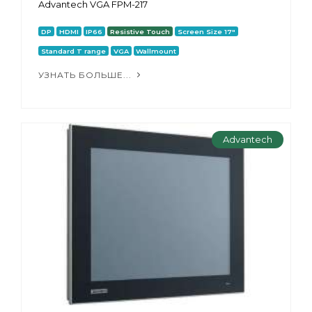
Advantech VGA FPM-217
DP
HDMI
IP66
Resistive Touch
Screen Size 17"
Standard T range
VGA
Wallmount
УЗНАТЬ БОЛЬШЕ...
Advantech