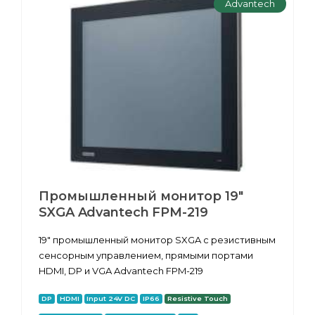
Advantech
Промышленный монитор 19"
SXGA Advantech FPM-219
19" промышленный монитор SXGA с резистивным
сенсорным управлением, прямыми портами
HDMI, DP и VGA Advantech FPM-219
DP
HDMI
Input 24V DC
IP66
Resistive Touch