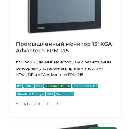
Промышленный монитор 15" XGA
Advantech FPM-215
15" Промышленный монитор XGA с резистивным
сенсорным управлением, прямыми портами
HDMI, DP и VGA Advantech FPM-215
DP
HDMI
IP66
Resistive Touch
Screen Size 15"
Standard T range
VGA
Wallmount
УЗНАТЬ БОЛЬШЕ...