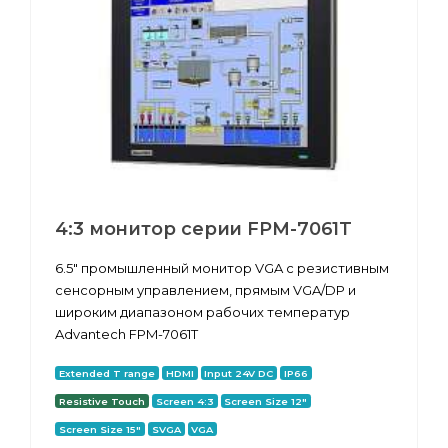
4:3 монитор серии FPM-7061T
6.5" промышленный монитор VGA с резистивным
сенсорным управлением, прямым VGA/DP и
широким диапазоном рабочих температур
Advantech FPM-7061T
Extended T range
HDMI
Input 24V DC
IP66
Resistive Touch
Screen 4:3
Screen Size 12"
Screen Size 15"
SVGA
VGA