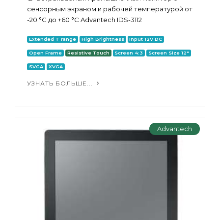
сенсорным экраном и рабочей температурой от
-20 °C до +60 °C Advantech IDS-3112
Extended T range
High Brightness
Input 12V DC
Open Frame
Resistive Touch
Screen 4:3
Screen Size 12"
SVGA
XVGA
УЗНАТЬ БОЛЬШЕ...
Advantech