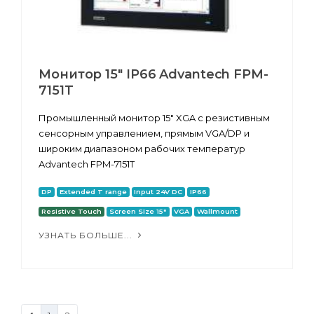
Монитор 15" IP66 Advantech FPM-
7151T
Промышленный монитор 15" XGA с резистивным
сенсорным управлением, прямым VGA/DP и
широким диапазоном рабочих температур
Advantech FPM-7151T
DP
Extended T range
Input 24V DC
IP66
Resistive Touch
Screen Size 15"
VGA
Wallmount
УЗНАТЬ БОЛЬШЕ...