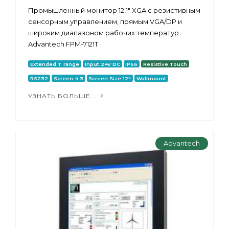
Промышленный монитор 12,1" XGA с резистивным
сенсорным управлением, прямым VGA/DP и
широким диапазоном рабочих температур
Advantech FPM-7121T
Extended T range
Input 24V DC
IP66
Resistive Touch
RS232
Screen 4:3
Screen Size 12"
Wallmount
УЗНАТЬ БОЛЬШЕ...
Advantech