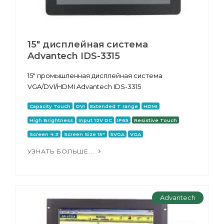
15" дисплейная система
Advantech IDS-3315
15" промышленная дисплейная система
VGA/DVI/HDMI Advantech IDS-3315
Capacity Touch
DVI
Extended T range
HDMI
High Brightness
Input 12V DC
IP65
Resistive Touch
Screen 4:3
Screen Size 15"
SVGA
VGA
УЗНАТЬ БОЛЬШЕ...
Advantech