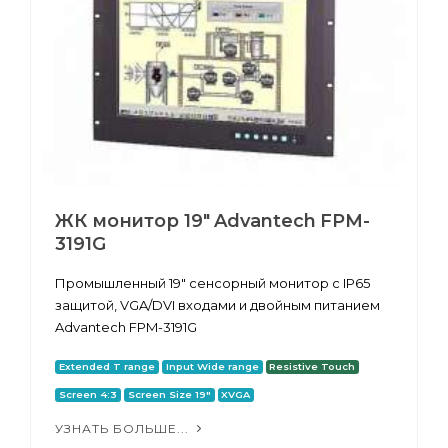
ЖК монитор 19" Advantech FPM-
3191G
Промышленный 19" сенсорный монитор с IP65
защитой, VGA/DVI входами и двойным питанием
Advantech FPM-3191G
Extended T range
Input Wide range
Resistive Touch
Screen 4:3
Screen Size 19"
XVGA
УЗНАТЬ БОЛЬШЕ...