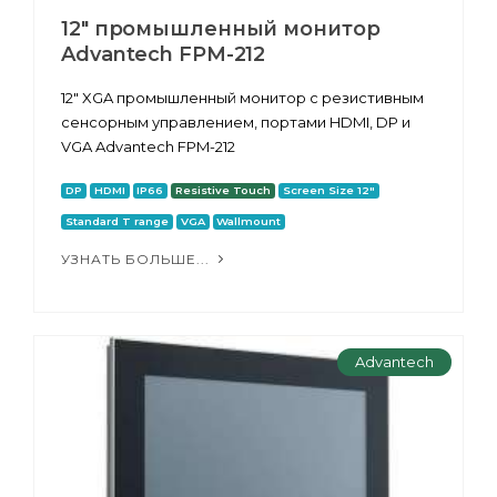
12" промышленный монитор
Advantech FPM-212
12" XGA промышленный монитор с резистивным
сенсорным управлением, портами HDMI, DP и
VGA Advantech FPM-212
DP
HDMI
IP66
Resistive Touch
Screen Size 12"
Standard T range
VGA
Wallmount
УЗНАТЬ БОЛЬШЕ...
Advantech