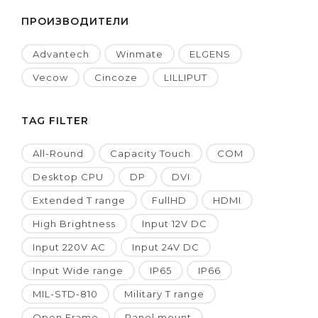
ПРОИЗВОДИТЕЛИ
Advantech
Winmate
ELGENS
Vecow
Cincoze
LILLIPUT
TAG FILTER
All-Round
Capacity Touch
COM
Desktop CPU
DP
DVI
Extended T range
FullHD
HDMI
High Brightness
Input 12V DC
Input 220V AC
Input 24V DC
Input Wide range
IP65
IP66
MIL-STD-810
Military T range
Open Frame
Panel mount