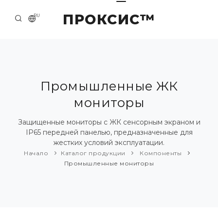
ПРОКСИС™
RU
НАЧАЛО
КОНТАКТЫ
О КОМПАНИИ
Промышленные ЖК
мониторы
ПРИМЕРЫ И РЕШЕНИЯ
КАТАЛОГ ПРОДУКЦИИ
Защищенные мониторы с ЖК сенсорным экраном и
IP65 передней панелью, предназначенные для
ПРЕСС-ЦЕНТР
жестких условий эксплуатации.
Начало
Каталог продукции
Компоненты
Промышленные мониторы