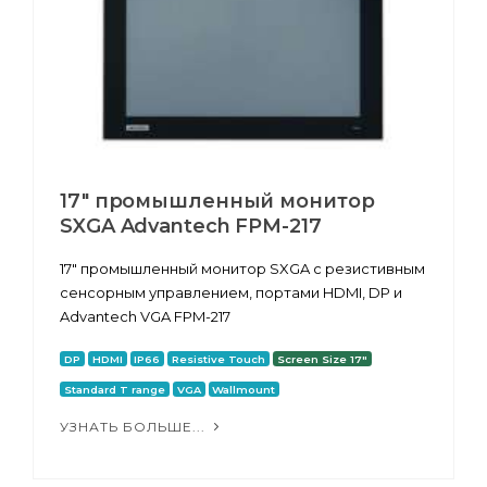
17" промышленный монитор
SXGA Advantech FPM-217
17" промышленный монитор SXGA с резистивным
сенсорным управлением, портами HDMI, DP и
Advantech VGA FPM-217
DP
HDMI
IP66
Resistive Touch
Screen Size 17"
Standard T range
VGA
Wallmount
УЗНАТЬ БОЛЬШЕ...