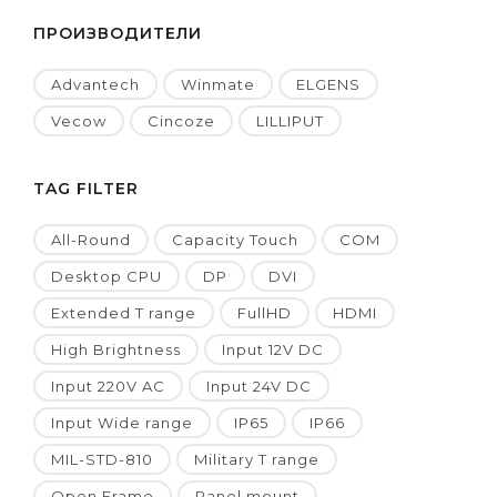
ПРОИЗВОДИТЕЛИ
Advantech
Winmate
ELGENS
Vecow
Cincoze
LILLIPUT
TAG FILTER
All-Round
Capacity Touch
COM
Desktop CPU
DP
DVI
Extended T range
FullHD
HDMI
High Brightness
Input 12V DC
Input 220V AC
Input 24V DC
Input Wide range
IP65
IP66
MIL-STD-810
Military T range
Open Frame
Panel mount