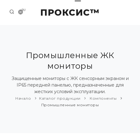
ПРОКСИС™
RU
НАЧАЛО
КОНТАКТЫ
О КОМПАНИИ
Промышленные ЖК
мониторы
ПРИМЕРЫ И РЕШЕНИЯ
КАТАЛОГ ПРОДУКЦИИ
Защищенные мониторы с ЖК сенсорным экраном и
IP65 передней панелью, предназначенные для
ПРЕСС-ЦЕНТР
жестких условий эксплуатации.
Начало
Каталог продукции
Компоненты
Промышленные мониторы