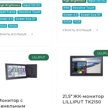
High Brightness
Input 12V DC
igh Brightness
Input 12V DC
IP65
Resistive Touch
Open Frame
Resistive Touch
Screen 4:3
Screen Size 15"
creen 4:3
Screen Size 12"
SVGA
VGA
SVGA
XVGA
УЗНАТЬ БОЛЬШЕ...
ЗНАТЬ БОЛЬШЕ...
LILLIP
LILLIPUT
21,5" ЖК-монитор
Монитор с
LILLIPUT TK2150
панельным