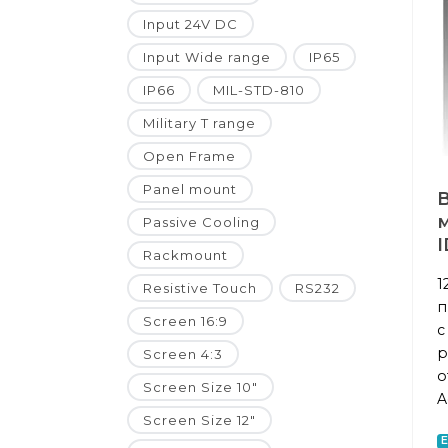
Input 24V DC
Input Wide range
IP65
IP66
MIL-STD-810
Military T range
Open Frame
Panel mount
Passive Cooling
I
Rackmount
1
Resistive Touch
RS232
п
Screen 16:9
с
р
Screen 4:3
о
Screen Size 10"
A
Screen Size 12"
E