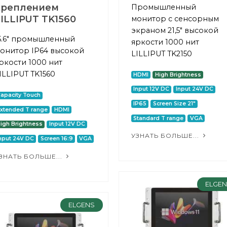
креплением
Промышленный
ILLIPUT TK1560
монитор с сенсорным
экраном 21,5" высокой
5.6" промышленный
яркости 1000 нит
онитор IP64 высокой
LILLIPUT TK2150
ркости 1000 нит
ILLIPUT TK1560
HDMI
High Brightness
Input 12V DC
Input 24V DC
apacity Touch
IP65
Screen Size 21"
xtended T range
HDMI
Standard T range
VGA
igh Brightness
Input 12V DC
УЗНАТЬ БОЛЬШЕ...
nput 24V DC
Screen 16:9
VGA
ЗНАТЬ БОЛЬШЕ...
ELGE
ELGENS