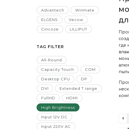
мо
Advantech
Winmate
дл
ELGENS
Vecow
Cincoze
LILLIPUT
Пром
созд
где 
TAG FILTER
влаж
мони
All-Round
алюм
Capacity Touch
COM
пыли
Desktop CPU
DP
Про
DVI
Extended T range
нес
ком
FullHD
HDMI
High Brightness
Input 12V DC
Input 220V AC