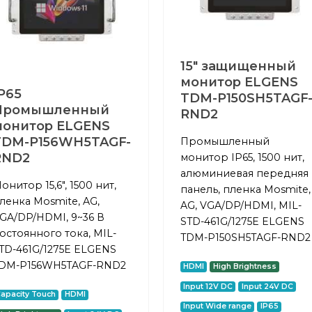
15" защищенный
монитор ELGENS
P65
TDM-P150SH5TAGF
Промышленный
RND2
монитор ELGENS
TDM-P156WH5TAGF-
Промышленный
RND2
монитор IP65, 1500 нит,
алюминиевая передняя
онитор 15,6", 1500 нит,
панель, пленка Mosmite,
ленка Mosmite, AG,
AG, VGA/DP/HDMI, MIL-
GA/DP/HDMI, 9~36 В
STD-461G/1275E ELGENS
остоянного тока, MIL-
TDM-P150SH5TAGF-RND2
TD-461G/1275E ELGENS
DM-P156WH5TAGF-RND2
HDMI
High Brightness
Input 12V DC
Input 24V DC
apacity Touch
HDMI
Input Wide range
IP65