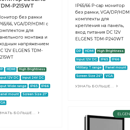
TDM-P215WT
IP65/66 P-cap монитор
без рамки, VGA/DP/HDMI
онитор без рамки
комплекты для
P65/66, VGA/DP/HDMI с
крепления на панель,
омплектом для
вход питания DC 12V
анельного монтажа и
ELGENS TDM-P240WT
ходным напряжением
C 12V ELGENS TDM-
DP
HDMI
High Brightness
215WT
Input 12V DC
IP65
IP66
Military T range
Panel mount
DP
HDMI
High Brightness
Screen Size 24"
VGA
nput 12V DC
Input 24V DC
УЗНАТЬ БОЛЬШЕ...
nput Wide range
IP65
IP66
anel mount
Screen Size 21"
VGA
ЗНАТЬ БОЛЬШЕ...
ELGE