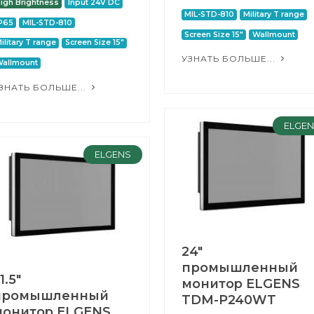
igh Brightness
Input 24V DC
MIL-STD-810
Military T range
P65
MIL-STD-810
Screen Size 15"
Wallmount
ilitary T range
Screen Size 15"
УЗНАТЬ БОЛЬШЕ...
allmount
ЗНАТЬ БОЛЬШЕ...
ELGE
ELGENS
24"
промышленный
1.5"
монитор ELGENS
промышленный
TDM-P240WT
монитор ELGENS