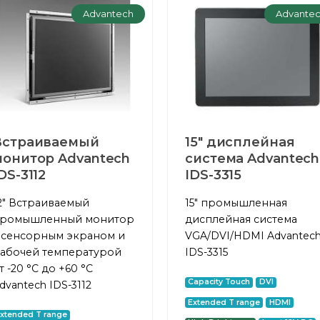
Advantech
Advante
Встраиваемый
15" дисплейная
монитор Advantech
система Advantech
DS-3112
IDS-3315
2" Встраиваемый
15" промышленная
ромышленный монитор
дисплейная система
 сенсорным экраном и
VGA/DVI/HDMI Advantec
абочей температурой
IDS-3315
т -20 °C до +60 °C
Capacity Touch
DVI
dvantech IDS-3112
Extended T range
HDMI
xtended T range