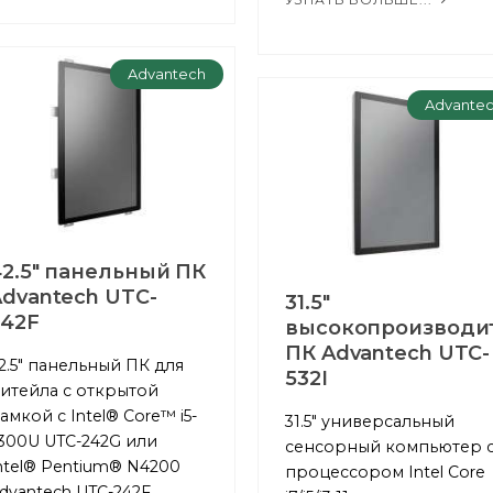
Advantech
Advante
42.5" панельный ПК
dvantech UTC-
31.5"
242F
высокопроизводи
ПК Advantech UTC-
2.5" панельный ПК для
532I
итейла с открытой
амкой с Intel® Core™ i5-
31.5" универсальный
300U UTC-242G или
сенсорный компьютер 
ntel® Pentium® N4200
процессором Intel Core
dvantech UTC-242F