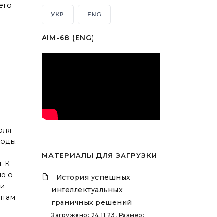
его
УКР
ENG
AIM-68 (ENG)
я
оля
ходы.
МАТЕРИАЛЫ ДЛЯ ЗАГРУЗКИ
. К
лю о
История успешных
 и
интеллектуальных
нтам
граничных решений
Загружено: 24.11.23, Размер: