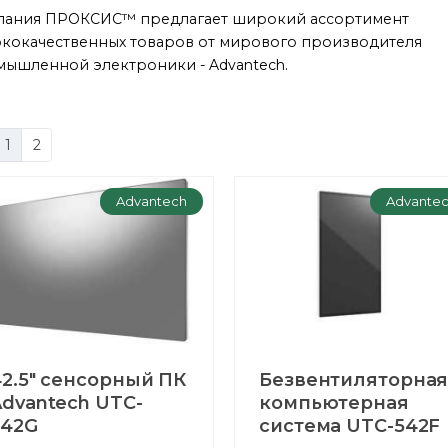
пания ПРОКСИС™ предлагает широкий ассортимент
кокачественных товаров от мирового производителя
ышленной электроники - Advantech.
1
2
Advantech
Advante
2.5" сенсорный ПК
Безвентиляторна
dvantech UTC-
компьютерная
542G
система UTC-542F