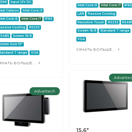
HDMI
Input 12V DC
Intel Core i5
Intel Core i7
IP6
ntel Celeron
Intel Core i3
LAN
Passive Cooling
ntel Core i5
Intel Core i7
IP65
Resistive Touch
RS232
RS48
assive Cooling
RS232
Screen 16:9
Standard T range
RS485
Screen 16:9
VGA
creen Size 15"
УЗНАТЬ БОЛЬШЕ...
tandard T range
VGA
ЗНАТЬ БОЛЬШЕ...
Advante
Advantech
15.6"