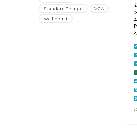
4
Standard T range
VGA
с
Wallmount
д
P
A
I
I
I
P
S
У