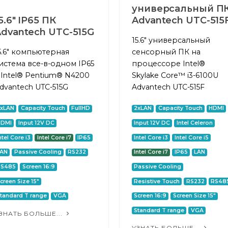
универсальный П
5.6" IP65 ПК
Advantech UTC-515
dvantech UTC-515G
15.6" универсальный
5.6" компьютерная
сенсорный ПК на
истема все-в-одном IP65
процессоре Intel®
 Intel® Pentium® N4200
Skylake Core™ i3-6100U
dvantech UTC-515G
Advantech UTC-515F
2xLAN
Capacity Touch
FullHD
2xLAN
Capacity Touch
HDMI
HDMI
Input 12V DC
Input 12V DC
Intel Celeron
ntel Core i3
Intel Core i7
IP65
Intel Core i3
Intel Core i5
LAN
Passive Cooling
RS232
Intel Core i7
IP65
LAN
RS485
Screen 16:9
Passive Cooling
creen Size 15"
Resistive Touch
RS232
RS48
tandard T range
VGA
Screen 16:9
Screen Size 15"
Standard T range
VGA
ЗНАТЬ БОЛЬШЕ...
УЗНАТЬ БОЛЬШЕ...