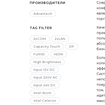
Совр
ПРОИЗВОДИТЕЛИ
комф
явля
Advantech
торг
Каче
TAG FILTER
прив
поль
2xCOM
2xLAN
абсо
Capacity Touch
DP
бизн
FullHD
HDMI
Боль
High Brightness
коли
эффе
Input 12V DC
Сист
Input 220V AC
непо
тому
Input 24V DC
том,
Intel Atom
идет
Intel Celeron
макс