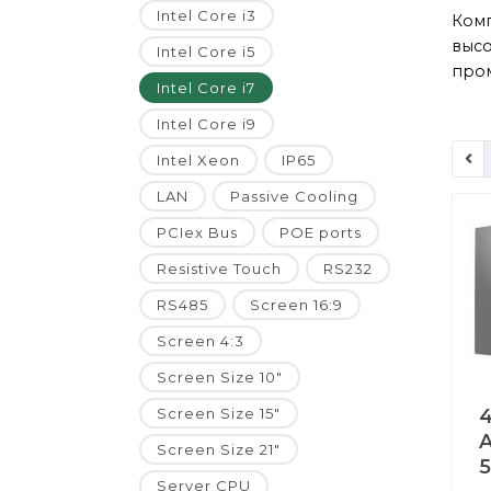
Intel Core i3
Ком
высо
Intel Core i5
пром
Intel Core i7
Intel Core i9
Intel Xeon
IP65
LAN
Passive Cooling
PCIex Bus
POE ports
Resistive Touch
RS232
RS485
Screen 16:9
Screen 4:3
Screen Size 10"
Screen Size 15"
4
A
Screen Size 21"
Server CPU