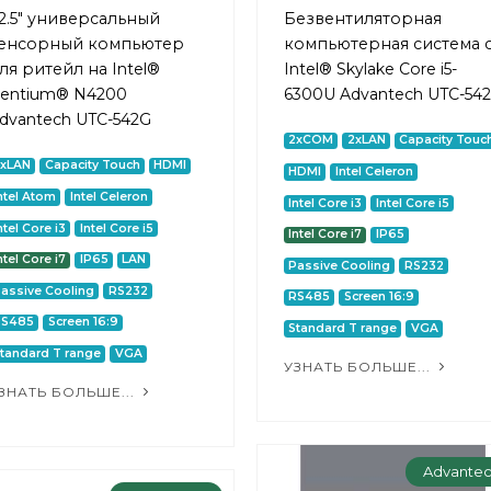
2.5" универсальный
Безвентиляторная
енсорный компьютер
компьютерная система 
ля ритейл на Intel®
Intel® Skylake Core i5-
entium® N4200
6300U Advantech UTC-54
dvantech UTC-542G
2xCOM
2xLAN
Capacity Touc
2xLAN
Capacity Touch
HDMI
HDMI
Intel Celeron
ntel Atom
Intel Celeron
Intel Core i3
Intel Core i5
ntel Core i3
Intel Core i5
Intel Core i7
IP65
ntel Core i7
IP65
LAN
Passive Cooling
RS232
assive Cooling
RS232
RS485
Screen 16:9
RS485
Screen 16:9
Standard T range
VGA
tandard T range
VGA
УЗНАТЬ БОЛЬШЕ...
ЗНАТЬ БОЛЬШЕ...
Advante