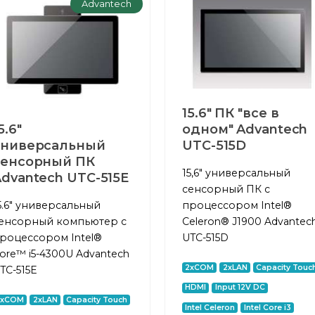
Advantech
15.6" ПК "все в
5.6"
одном" Advantech
универсальный
UTC-515D
сенсорный ПК
15,6" универсальный
dvantech UTC-515E
сенсорный ПК с
5.6" универсальный
процессором Intel®
енсорный компьютер с
Celeron® J1900 Advantec
роцессором Intel®
UTC-515D
ore™ i5-4300U Advantech
2xCOM
2xLAN
Capacity Touc
TC-515E
HDMI
Input 12V DC
2xCOM
2xLAN
Capacity Touch
Intel Celeron
Intel Core i3