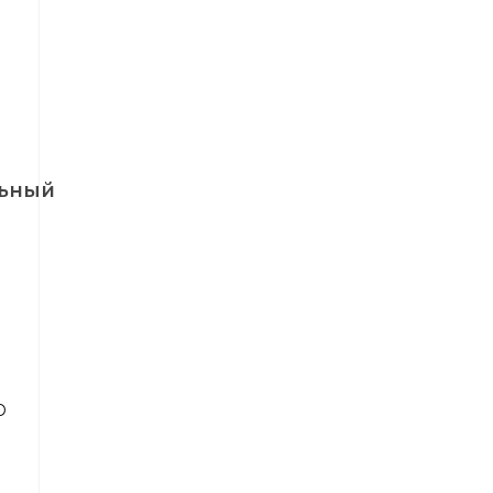
ьный
D