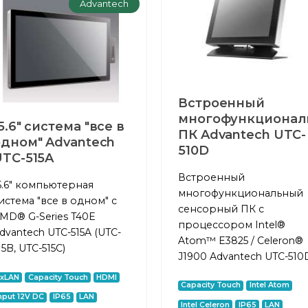
Advantech
Встроенный
многофункционал
5.6" система "все в
ПК Advantech UTC-
одном" Advantech
510D
UTC-515A
Встроенный
5.6" компьютерная
многофункциональный
истема "все в одном" с
сенсорный ПК с
MD® G-Series T40E
процессором Intel®
dvantech UTC-515A (UTC-
Atom™ E3825 / Celeron®
15B, UTC-515C)
J1900 Advantech UTC-510
2xLAN
Capacity Touch
HDMI
Capacity Touch
Intel Atom
nput 12V DC
IP65
LAN
Intel Celeron
IP65
LAN