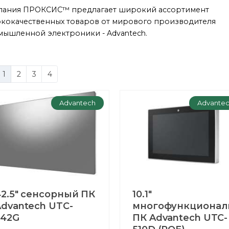
пания ПРОКСИС™ предлагает широкий ассортимент
кокачественных товаров от мирового производителя
ышленной электроники - Advantech.
1
2
3
4
Advantech
Advante
2.5" сенсорный ПК
10.1"
dvantech UTC-
многофункционал
542G
ПК Advantech UTC-