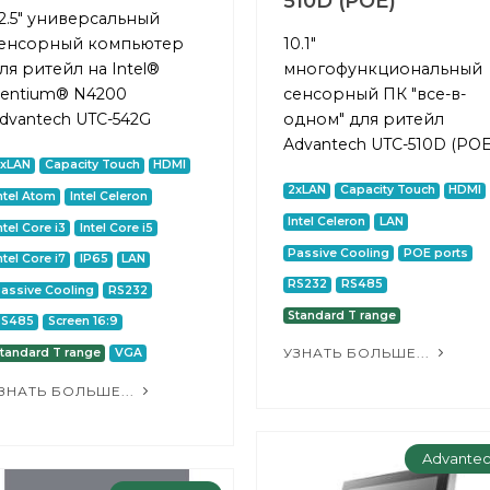
510D (POE)
2.5" универсальный
енсорный компьютер
10.1"
ля ритейл на Intel®
многофункциональный
entium® N4200
сенсорный ПК "все-в-
dvantech UTC-542G
одном" для ритейл
Advantech UTC-510D (POE
2xLAN
Capacity Touch
HDMI
2xLAN
Capacity Touch
HDMI
ntel Atom
Intel Celeron
Intel Celeron
LAN
ntel Core i3
Intel Core i5
Passive Cooling
POE ports
ntel Core i7
IP65
LAN
RS232
RS485
assive Cooling
RS232
Standard T range
RS485
Screen 16:9
УЗНАТЬ БОЛЬШЕ...
tandard T range
VGA
ЗНАТЬ БОЛЬШЕ...
Advante