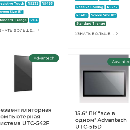
esistive Touch
RS232
RS485
Passive Cooling
RS232
creen Size 15"
RS485
Screen Size 10"
tandard T range
VGA
Standard T range
ЗНАТЬ БОЛЬШЕ...
УЗНАТЬ БОЛЬШЕ...
Advantech
Advante
Безвентиляторная
15.6" ПК "все в
компьютерная
одном" Advantech
система UTC-542F
UTC-515D