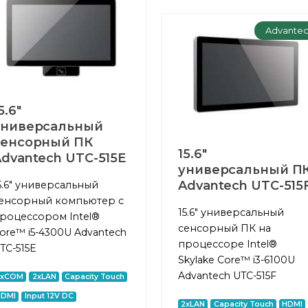
Advante
5.6"
универсальный
сенсорный ПК
15.6"
dvantech UTC-515E
универсальный П
Advantech UTC-515
5.6" универсальный
енсорный компьютер с
15.6" универсальный
роцессором Intel®
сенсорный ПК на
ore™ i5-4300U Advantech
процессоре Intel®
TC-515E
Skylake Core™ i3-6100U
Advantech UTC-515F
2xCOM
2xLAN
Capacity Touch
HDMI
Input 12V DC
2xLAN
Capacity Touch
HDMI