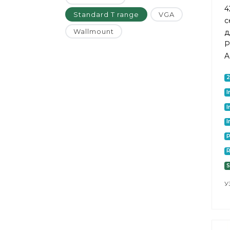
4
Standard T range
VGA
с
Wallmount
д
P
A
I
I
I
P
S
У