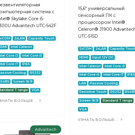
езвентиляторная
15,6" универсальный
омпьютерная система с
сенсорный ПК с
ntel® Skylake Core i5-
процессором Intel®
300U Advantech UTC-542F
Celeron® J1900 Advantec
UTC-515D
2xCOM
2xLAN
Capacity Touch
HDMI
Intel Celeron
2xCOM
2xLAN
Capacity Touc
ntel Core i3
Intel Core i5
HDMI
Input 12V DC
ntel Core i7
IP65
Intel Celeron
Intel Core i3
assive Cooling
RS232
Intel Core i5
Intel Core i7
IP6
RS485
Screen 16:9
LAN
Passive Cooling
tandard T range
VGA
Resistive Touch
RS232
RS48
ЗНАТЬ БОЛЬШЕ...
Screen 16:9
Standard T range
VGA
УЗНАТЬ БОЛЬШЕ...
Advantech