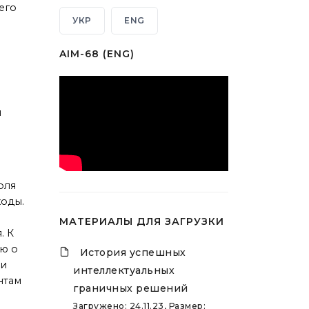
его
УКР
ENG
AIM-68 (ENG)
я
оля
ходы.
МАТЕРИАЛЫ ДЛЯ ЗАГРУЗКИ
. К
лю о
История успешных
 и
интеллектуальных
нтам
граничных решений
Загружено: 24.11.23, Размер: