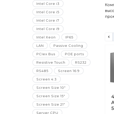
Intel Core i3
Ком
высо
Intel Core i5
пром
Intel Core i7
Intel Core i9
Intel Xeon
IP65
LAN
Passive Cooling
PCIex Bus
POE ports
Resistive Touch
RS232
RS485
Screen 16:9
Screen 4:3
Screen Size 10"
Screen Size 15"
4
A
Screen Size 21"
Server CPU