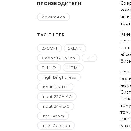
Совр
ПРОИЗВОДИТЕЛИ
комф
явля
Advantech
торг
Каче
TAG FILTER
прив
поль
2xCOM
2xLAN
абсо
Capacity Touch
DP
бизн
FullHD
HDMI
Боль
High Brightness
коли
эффе
Input 12V DC
Сист
Input 220V AC
непо
тому
Input 24V DC
том,
Intel Atom
идет
Intel Celeron
макс