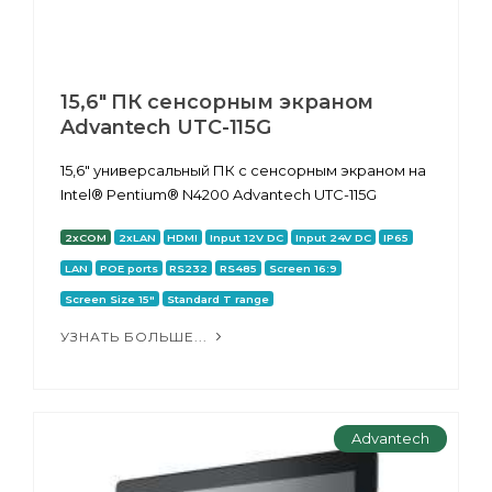
15,6" ПК сенсорным экраном
Advantech UTC-115G
15,6" универсальный ПК с сенсорным экраном на
Intel® Pentium® N4200 Advantech UTC-115G
2xCOM
2xLAN
HDMI
Input 12V DC
Input 24V DC
IP65
LAN
POE ports
RS232
RS485
Screen 16:9
Screen Size 15"
Standard T range
УЗНАТЬ БОЛЬШЕ...
Advantech