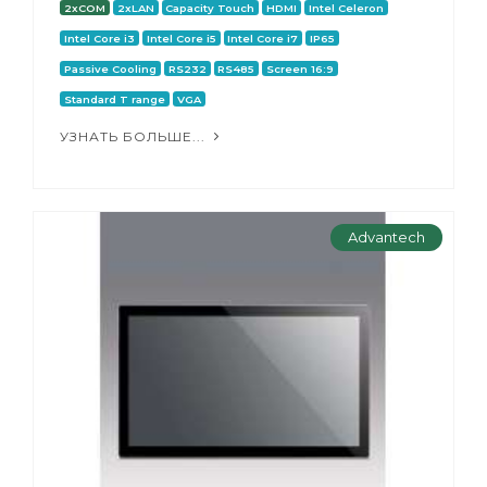
2xCOM
2xLAN
Capacity Touch
HDMI
Intel Celeron
Intel Core i3
Intel Core i5
Intel Core i7
IP65
Passive Cooling
RS232
RS485
Screen 16:9
Standard T range
VGA
УЗНАТЬ БОЛЬШЕ...
Advantech