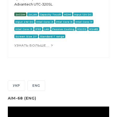
Advantech UTC-320SL
2xCOM
2xLAN
Capacity Touch
HDMI
Input 12V DC
Input 24V DC
Intel Core i3
Intel Core i5
Intel Core i7
Intel Core i9
IP65
LAN
Passive Cooling
RS232
RS485
Screen Size 21"
Standard T range
УЗНАТЬ БОЛЬШЕ...
УКР
ENG
AIM-68 (ENG)