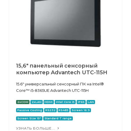
15,6" панельный сенсорный
компьютер Advantech UTC-115H
15.6" универсальный сенсорный ПК на Intel®
Core™ i5-8365UE Advantech UTC-115H
2xCOM
2xLAN
HDMI
Intel Core i5
IP65
LAN
Passive Cooling
RS232
RS485
Screen 16:9
Screen Size 15"
Standard T range
УЗНАТЬ БОЛЬШЕ...