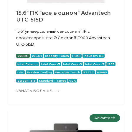
15.6" ПК "все в одном" Advantech
UTC-515D
15,6" универсальный сенсорный ПК с
процессором Intel® Celeron® J1900 Advantech
UTC-515D
2xCOM
2xLAN
Capacity Touch
HDMI
Input 12V DC
Intel Celeron
Intel Core i3
Intel Core i5
Intel Core i7
IP65
LAN
Passive Cooling
Resistive Touch
RS232
RS485
Screen 16:9
Standard T range
VGA
УЗНАТЬ БОЛЬШЕ...
Advantech