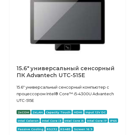
15.6" универсальный сенсорный
ПК Advantech UTC-515E
15.6" универсальный сенсорный компьютер с
процессором Intel® Core™ i5-4300U Advantech
UTC-515E
2xCOM
2xLAN
Capacity Touch
HDMI
Input 12V DC
Intel Celeron
Intel Core i3
Intel Core i5
Intel Core i7
IP65
Passive Cooling
RS232
RS485
Screen 16:9