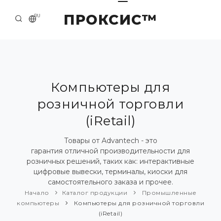
ПРОКСИС™
RU
НАЧАЛО
КОНТАКТЫ
О КОМПАНИИ
Компьютеры для
розничной торговли
ПРИМЕРЫ И РЕШЕНИЯ
(iRetail)
КАТАЛОГ ПРОДУКЦИИ
Товары от Advantech - это
ПРЕСС-ЦЕНТР
гарантия отличной производительности для
розничных решений, таких как: интерактивные
цифровые вывески, терминалы, киоски для
самостоятельного заказа и прочее.
Начало
Каталог продукции
Промышленные
компьютеры
Компьютеры для розничной торговли
(iRetail)