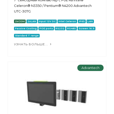
7" сенсорный компьютер с PoE на Intel®
Celeron® N3350 / Pentium® N4200 Advantech
UTC-307G
2xCOM
2xLAN
Input 12V DC
Intel Celeron
IP65
LAN
Passive Cooling
POE ports
RS232
RS485
Screen 16:9
Standard T range
УЗНАТЬ БОЛЬШЕ...
Advantech