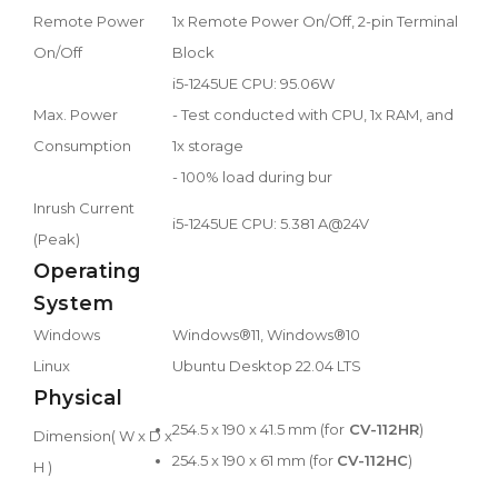
Remote Power
1x Remote Power On/Off, 2-pin Terminal
On/Off
Block
i5-1245UE CPU: 95.06W
Max. Power
- Test conducted with CPU, 1x RAM, and
Consumption
1x storage
- 100% load during bur
Inrush Current
i5-1245UE CPU: 5.381 A@24V
(Peak)
Operating
System
Windows
Windows®11, Windows®10
Linux
Ubuntu Desktop 22.04 LTS
Physical
254.5 x 190 x 41.5 mm (for
CV-112HR
)
Dimension( W x D x
254.5 x 190 x 61 mm (for
CV-112HC
)
H )