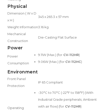
Physical
Dimension ( W x D
345 x 265.3 x 57 mm
x H )
Weight Information
3.16 kg
Mechanical
Die-Casting Flat Surface
Construction
Power
9.11W (Max.) (for
CV-112HR
)
Power
9.06W (Max.) (for
CV-112HC
)
Consumption
Environment
Front Panel
IP 65 Compliant
Protection
-30°C to 70°C (-22°F to 158°F) (With
Industrial Grade peripherals; Ambient
with air flow) (for
CV-112HR
)
Operating