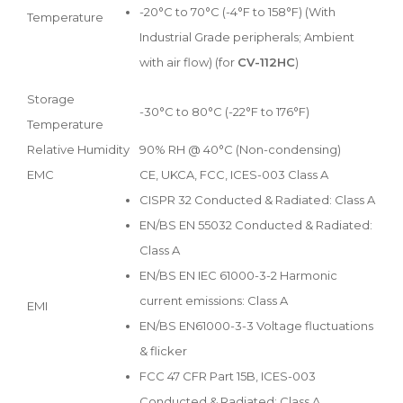
-20°C to 70°C (-4°F to 158°F) (With
Temperature
Industrial Grade peripherals; Ambient
with air flow) (for
CV-112HC
)
Storage
-30°C to 80°C (-22°F to 176°F)
Temperature
Relative Humidity
90% RH @ 40°C (Non-condensing)
EMC
CE, UKCA, FCC, ICES-003 Class A
CISPR 32 Conducted & Radiated: Class A
EN/BS EN 55032 Conducted & Radiated:
Class A
EN/BS EN IEC 61000-3-2 Harmonic
current emissions: Class A
EMI
EN/BS EN61000-3-3 Voltage fluctuations
& flicker
FCC 47 CFR Part 15B, ICES-003
Conducted & Radiated: Class A