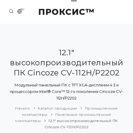
ПРОКСИС™
RU
НАЧАЛО
КОНТАКТЫ
О КОМПАНИИ
12.1"
высокопроизводительный
ПРИМЕРЫ И РЕШЕНИЯ
ПК Cincoze CV-112H/P2202
КАТАЛОГ ПРОДУКЦИИ
Модульный панельный ПК с TFT XGA-дисплеем 4:3 и
ПРЕСС-ЦЕНТР
процессором Intel® Core™ 12-го поколения Cincoze CV-
112H/P2202
Начало
Каталог продукции
Промышленные
компьютеры
Панельные промышленные
компьютеры
12.1" высокопроизводительный ПК
Cincoze CV-112H/P2202