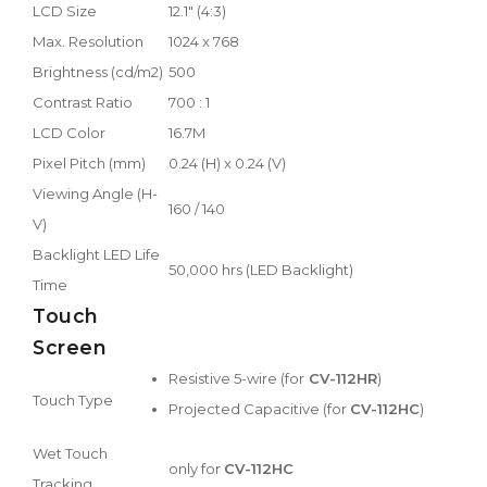
LCD Size
12.1" (4:3)
Max. Resolution
1024 x 768
Brightness (cd/m2)
500
Contrast Ratio
700 : 1
LCD Color
16.7M
Pixel Pitch (mm)
0.24 (H) x 0.24 (V)
Viewing Angle (H-
160 / 140
V)
Backlight LED Life
50,000 hrs (LED Backlight)
Time
Touch
Screen
Resistive 5-wire (for
CV-112HR
)
Touch Type
Projected Capacitive (for
CV-112HC
)
Wet Touch
only for
CV-112HC
Tracking