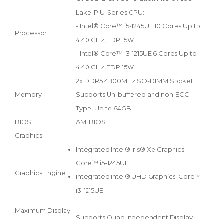
Lake-P U-Series CPU:
- Intel® Core™ i5-1245UE 10 Cores Up to
Processor
4.40 GHz, TDP 15W
- Intel® Core™ i3-1215UE 6 Cores Up to
4.40 GHz, TDP 15W
2x DDR5 4800MHz SO-DIMM Socket
Memory
Supports Un-buffered and non-ECC
Type, Up to 64GB
BIOS
AMI BIOS
Graphics
Integrated Intel® Iris® Xe Graphics:
Core™ i5-1245UE
Graphics Engine
Integrated Intel® UHD Graphics: Core™
i3-1215UE
Maximum Display
Supports Quad Independent Display