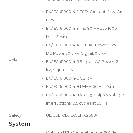
EN/IEC 61000-4-2 ESD: Contact: 4 kV; Air:
8 kV
EN/IEC 61000-4-3 RS: 80 MHz to 1000
MHz: 3 V/m
EN/IEC 61000-4-4 EFT: AC Power: 1 kV;
DC Power: 0.5 kV; Signal: 0.5 kV
EMS
EN/IEC 61000-4-5 Surges: AC Power: 2
kV; Signal: 1 kV
EN/IEC 61000-4-6 CS: 3V
EN/IEC 61000-4-8 PFMF: 50 Hz, 1A/m
EN/IEC 61000-4-11 Voltage Dips & Voltage
Interruptions: 0.5 cycles at 50 Hz
Safety
UL, cUL, CB, IEC, EN 62368-1
System
Onboard 12th Generation Intel® Alder