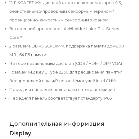
12.1" XGA TFT ЖК-дисплей с соотношением сторон 4:3,
резистивным 5-проводным сенсорным экраном /
проекционно-емкостным сенсорным экраном
Встроенный процессор Intel® Alder Lake-P U-Series
Core™
2 разъема DDR5 SO-DIMM, поддержка памяти до 4800
МГц, 64 ГБ памяти
Четыре независимых дисплея (CDS / HDMI / DP / VGA)
1 разъем M.2 Key E Type 2230 для расширения памяти/
беспроводной связи/Bluetooth/модулей Intel CNVi
Передняя панель выполнена из литого алюминия
Передняя панель соответствует стандарту IP65
Дополнительная информация
Display