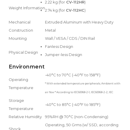
2.22 kg (for
CV-112HR
)
Weight Information
2.74 kg (for
CV-112HC
)
Mechanical
Extruded Aluminum with Heavy Duty
Construction
Metal
Mounting
Wall / VESA / CDS / DIN Rail
Fanless Design
Physical Design
Jumper-less Design
Environment
-40°C to 70°C (-40°F to 158°F)
Operating
* With extended temperature peripherals; Ambient with
Temperature
air flow * According to IEC60068-2-1, IEC60068-2-2, IEC
Storage
-40°C to 85°C (-40°F to 185°F)
Temperature
Relative Humidity
95%RH @ 70°C (non-Condensing)
Operating, 50 Grms (w/ SSD, according
Shock