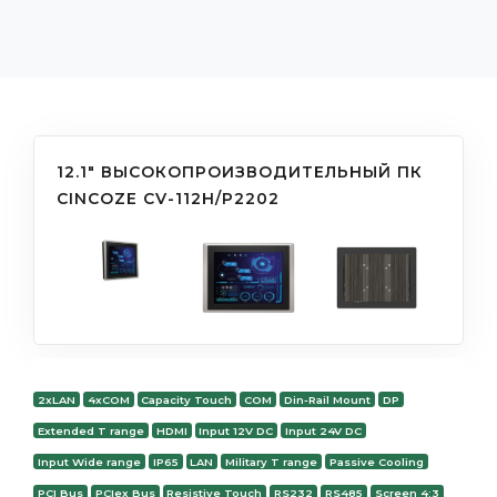
12.1" ВЫСОКОПРОИЗВОДИТЕЛЬНЫЙ ПК
CINCOZE CV-112H/P2202
2xLAN
4xCOM
Capacity Touch
COM
Din-Rail Mount
DP
Extended T range
HDMI
Input 12V DC
Input 24V DC
Input Wide range
IP65
LAN
Military T range
Passive Cooling
PCI Bus
PCIex Bus
Resistive Touch
RS232
RS485
Screen 4:3