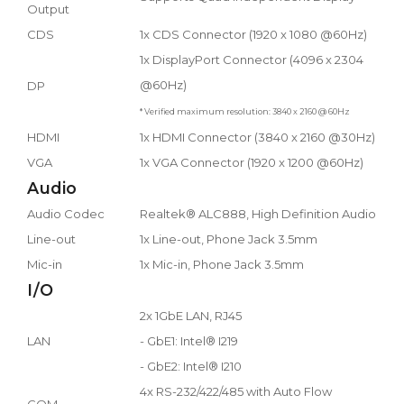
Output
CDS
1x CDS Connector (1920 x 1080 @60Hz)
1x DisplayPort Connector (4096 x 2304
@60Hz)
DP
* Verified maximum resolution: 3840 x 2160 @ 60Hz
HDMI
1x HDMI Connector (3840 x 2160 @30Hz)
VGA
1x VGA Connector (1920 x 1200 @60Hz)
Audio
Audio Codec
Realtek® ALC888, High Definition Audio
Line-out
1x Line-out, Phone Jack 3.5mm
Mic-in
1x Mic-in, Phone Jack 3.5mm
I/O
2x 1GbE LAN, RJ45
LAN
- GbE1: Intel® I219
- GbE2: Intel® I210
4x RS-232/422/485 with Auto Flow
COM