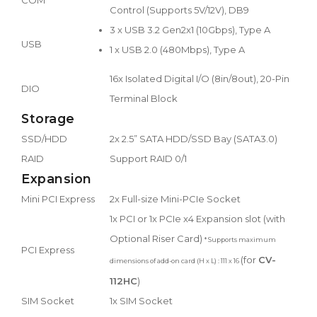
Control (Supports 5V/12V), DB9
3 x USB 3.2 Gen2x1 (10Gbps), Type A
USB
1 x USB 2.0 (480Mbps), Type A
16x Isolated Digital I/O (8in/8out), 20-Pin
DIO
Terminal Block
Storage
SSD/HDD
2x 2.5” SATA HDD/SSD Bay (SATA3.0)
RAID
Support RAID 0/1
Expansion
Mini PCI Express
2x Full-size Mini-PCIe Socket
1x PCI or 1x PCIe x4 Expansion slot (with
Optional Riser Card)
* Supports maximum
PCI Express
(for
CV-
dimensions of add-on card (H x L) : 111 x 16
112HC
)
SIM Socket
1x SIM Socket