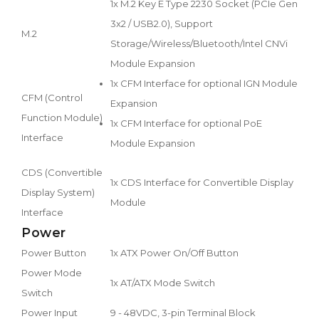
1x M.2 Key E Type 2230 Socket (PCIe Gen
3x2 / USB2.0), Support
M.2
Storage/Wireless/Bluetooth/Intel CNVi
Module Expansion
1x CFM Interface for optional IGN Module
CFM (Control
Expansion
Function Module)
1x CFM Interface for optional PoE
Interface
Module Expansion
CDS (Convertible
1x CDS Interface for Convertible Display
Display System)
Module
Interface
Power
Power Button
1x ATX Power On/Off Button
Power Mode
1x AT/ATX Mode Switch
Switch
Power Input
9 - 48VDC, 3-pin Terminal Block