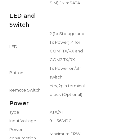
SIM), 1 x mSATA
LED and
Switch
2 (1 x Storage and
1 x Power), 4 for
LED
COM1 TX/RX and
COM2 TX/RX
1 x Power on/off
Button
switch
Yes, 2pin terminal
Remote Switch
block (Optional)
Power
Type
ATX/AT
Input Voltage
9 ~ 36 VDC
Power
Maximum: 112W
consumption