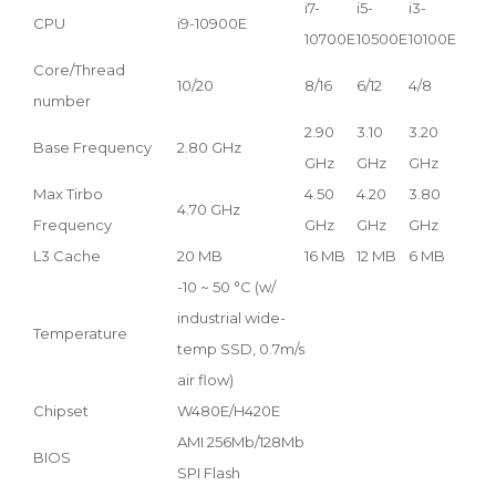
i7-
i5-
i3-
G6
CPU
i9-10900E
10700E
10500E
10100E
(58
Core/Thread
10/20
8/16
6/12
4/8
2/4
number
2.90
3.10
3.20
3.8
Base Frequency
2.80 GHz
GHz
GHz
GHz
GH
Max Tirbo
4.50
4.20
3.80
4.70 GHz
Frequency
GHz
GHz
GHz
L3 Cache
20 MB
16 MB
12 MB
6 MB
4 M
-10 ~ 50 °C (w/
industrial wide-
Temperature
temp SSD, 0.7m/s
air flow)
Chipset
W480E/H420E
AMI 256Mb/128Mb
BIOS
SPI Flash