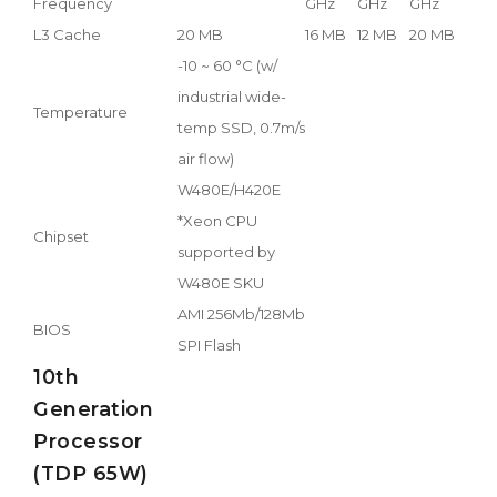
Frequency
GHz
GHz
GHz
GH
L3 Cache
20 MB
16 MB
12 MB
20 MB
16 
-10 ~ 60 °C (w/
industrial wide-
Temperature
temp SSD, 0.7m/s
air flow)
W480E/H420E
*Xeon CPU
Chipset
supported by
W480E SKU
AMI 256Mb/128Mb
BIOS
SPI Flash
10th
Generation
Processor
(TDP 65W)