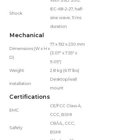
IEC-68-2-27, half-
Shock
sine wave, 11 ms
duration
Mechanical
77 x 192 x 230 mm
Dimensions (W x H x
(3.07" x 7.55" x
D)
9.05")
Weight
2.8 kg (6.17 lbs)
Desktop/wall
Installation
mount
Certifications
CE/FCC Class A,
EMC
CCC, BSMI
CB/UL, CCC,
Safety
BSMI