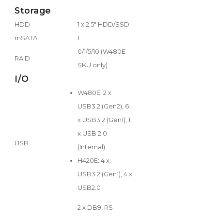
Storage
HDD
1 x 2.5" HDD/SSD
mSATA
1
0/1/5/10 (W480E
RAID
SKU only)
I/O
W480E: 2 x
USB3.2 (Gen2), 6
x USB3.2 (Gen1), 1
x USB 2.0
USB
(Internal)
H420E: 4 x
USB3.2 (Gen1), 4 x
USB2.0
2 x DB9, RS-