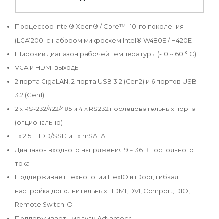
Процессор Intel® Xeon® / Core™ i 10-го поколения
(LGA1200) с набором микросхем Intel® W480E / H420E
Широкий диапазон рабочей температуры (-10 ~ 60 ° C)
VGA и HDMI выходы
2 порта GigaLAN, 2 порта USB 3.2 (Gen2) и 6 портов USB
3.2 (Gen1)
2 x RS-232/422/485 и 4 x RS232 последовательных порта
(опционально)
1 x 2.5" HDD/SSD и 1 x mSATA
Диапазон входного напряжения 9 ~ 36 В постоянного
тока
Поддерживает технологии FlexIO и iDoor, гибкая
настройка дополнительных HDMI, DVI, Comport, DIO,
Remote Switch IO
Поддерживает i-модули Advantech