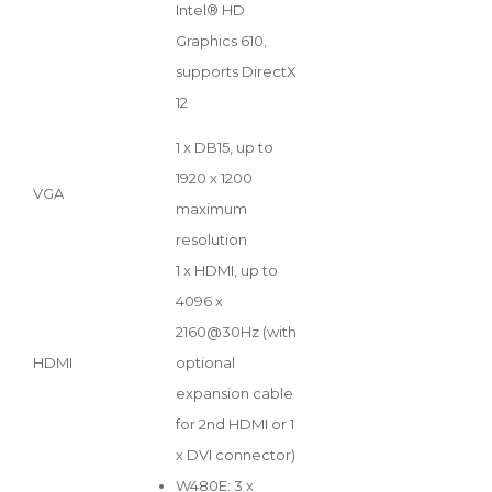
Intel® HD
Graphics 610,
supports DirectX
12
1 x DB15, up to
1920 x 1200
VGA
maximum
resolution
1 x HDMI, up to
4096 x
2160@30Hz (with
HDMI
optional
expansion cable
for 2nd HDMI or 1
x DVI connector)
W480E: 3 x