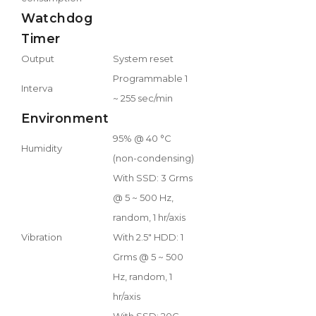
Watchdog
Timer
Output
System reset
Programmable 1
Interva
~ 255 sec/min
Environment
95% @ 40 °C
Humidity
(non-condensing)
With SSD: 3 Grms
@ 5 ~ 500 Hz,
random, 1 hr/axis
Vibration
With 2.5" HDD: 1
Grms @ 5 ~ 500
Hz, random, 1
hr/axis
With SSD: 20G,