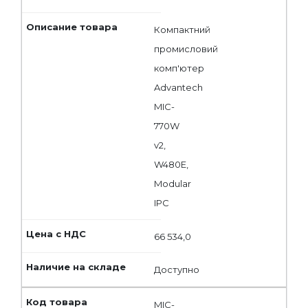
Компактний
промисловий
комп'ютер
Advantech
MIC-
770W
v2,
W480E,
Modular
IPC
66 534,0
Доступно
MIC-