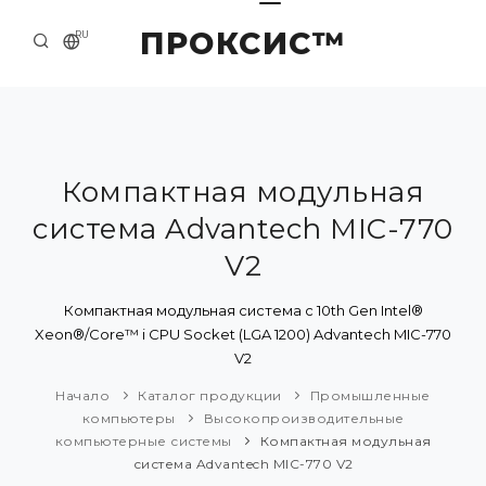
ПРОКСИС™
RU
НАЧАЛО
КОНТАКТЫ
О КОМПАНИИ
Компактная модульная
система Advantech MIC-770
ПРИМЕРЫ И РЕШЕНИЯ
V2
КАТАЛОГ ПРОДУКЦИИ
Компактная модульная система с 10th Gen Intel®
ПРЕСС-ЦЕНТР
Xeon®/Core™ i CPU Socket (LGA 1200) Advantech MIC-770
V2
Начало
Каталог продукции
Промышленные
компьютеры
Высокопроизводительные
компьютерные системы
Компактная модульная
система Advantech MIC-770 V2