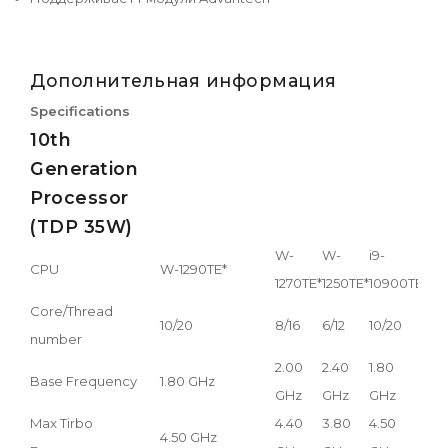
Дополнительная информация
Specifications
10th
Generation
Processor
(TDP 35W)
W-
W-
i9-
i7-
CPU
W-1290TE*
1270TE*
1250TE*
10900TE
107
Core/Thread
10/20
8/16
6/12
10/20
8/16
number
2.00
2.40
1.80
2.0
Base Frequency
1.80 GHz
GHz
GHz
GHz
GH
Max Tirbo
4.40
3.80
4.50
4.4
4.50 GHz