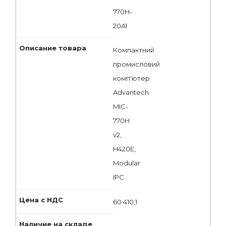
770H-
20A1
Компактний
промисловий
комп'ютер
Advantech
MIC-
770H
v2,
H420E,
Modular
IPC
60 410,1