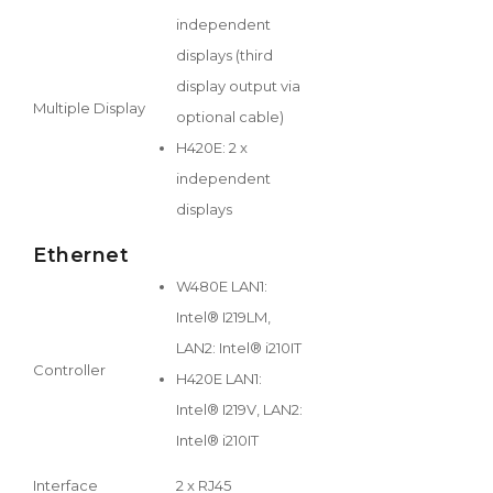
independent
displays (third
display output via
Multiple Display
optional cable)
H420E: 2 x
independent
displays
Ethernet
W480E LAN1:
Intel® I219LM,
LAN2: Intel® i210IT
Controller
H420E LAN1:
Intel® I219V, LAN2:
Intel® i210IT
Interface
2 x RJ45