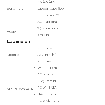
232/422/485
Serial Port
support auto flow
control; 4 x RS-
232 (Optional)
2 (1 x line out and 1
Audio
x mic in)
Expansion
Supports
Module
Advantech i-
Modules
W480E: 1 x mini
PCIe (via Nano-
SIM), 1 x mini
PCIe/mSATA
Mini PCIe/mSATA
H420E: 1 x mini
PCIe (via Nano-