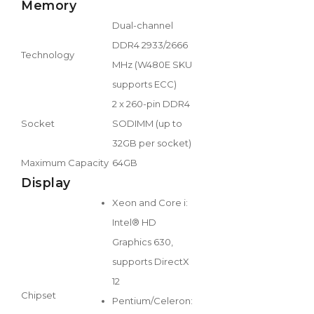
Memory
Dual-channel
DDR4 2933/2666
Technology
MHz (W480E SKU
supports ECC)
2 x 260-pin DDR4
Socket
SODIMM (up to
32GB per socket)
Maximum Capacity
64GB
Display
Xeon and Core i:
Intel® HD
Graphics 630,
supports DirectX
12
Chipset
Pentium/Celeron: