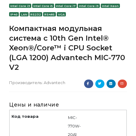
Intel Core i3
Intel Core i5
Intel Core i7
Intel Core i9
Intel Xeon
IP40
LAN
RS232
RS485
VGA
Компактная модульная
система с 10th Gen Intel®
Xeon®/Core™ i CPU Socket
(LGA 1200) Advantech MIC-770
V2
Производитель:
Advantech
Цены и наличие
MIC-
770W-
20A1