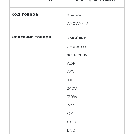
96PSA-
A120W24T2
Зовнішнє
джерело
живлення
ADP
A/D
100-
240V
120W
24V
C14
CORD
END