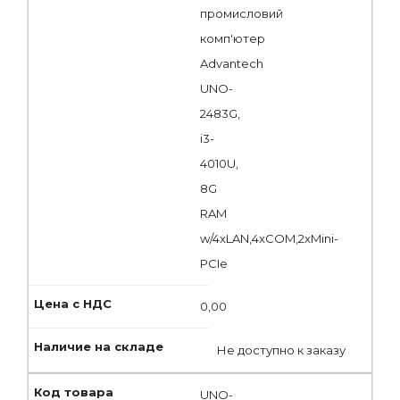
промисловий
комп'ютер
Advantech
UNO-
2483G,
i3-
4010U,
8G
RAM
w/4xLAN,4xCOM,2xMini-
PCIe
0,00
Не доступно к заказу
UNO-