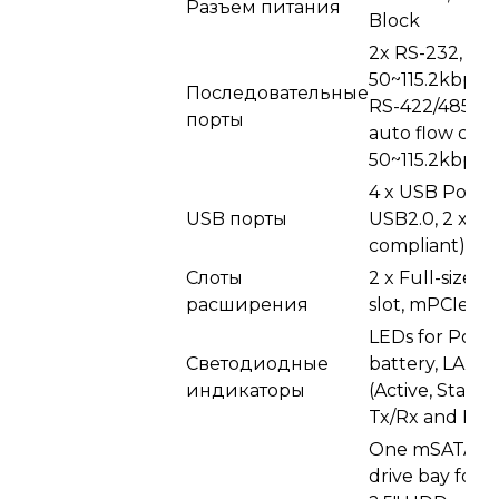
Разъем питания
Block
2x RS-232, DB
50~115.2kbps, 
Последовательные
RS-422/485, D
порты
auto flow cont
50~115.2kbps
4 x USB Ports 
USB порты
USB2.0, 2 x U
compliant)
Слоты
2 x Full-size 
расширения
slot, mPCIe 2.
LEDs for Powe
Светодиодные
battery, LAN
индикаторы
(Active, Status)
Tx/Rx and HD
One mSATA, 
drive bay for 