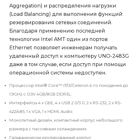
Aggregation) и распределения нагрузки
(Load Balancing) для выполнения функций
резервирования сетевых соединений.
Благодаря применению последней
технологии Intel AMT один из портов
Ethernet позволяет инженерам получать
удаленный доступ к компьютеру UNO-2483G
даже в том случае, если доступ при помощи
операционной системы недоступен.
Процессор Intel® Core™ i7/i3/Celeron 4-го покодения до
1.9GHz с ОЗУ 4GB/8GB DDR3L;
Интерфейсы 4 x GbE, 4 x USB 2.0/3.0, 2 x RS-232, 2 x RS-
422/485, 1 x VGA, 1 x HDMI, Audio;
Монолитный дизайн, компактный корпус небольшого
размера с пассивным охлаждением;
Гальванически изолированный корпус;