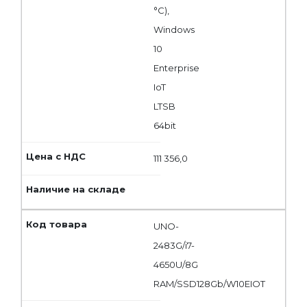
°C),
Windows
10
Enterprise
IoT
LTSB
64bit
111 356,0
UNO-
2483G/i7-
4650U/8G
RAM/SSD128Gb/W10EIOT