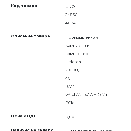
UNO-
2483G-
4C3AE
Промышленный
компактный
компьютер
Celeron
2980U,
4G
RAM
w/4xLAN,4xCOM,2xMini-
PCIe
0,00
Не доступно к заказу