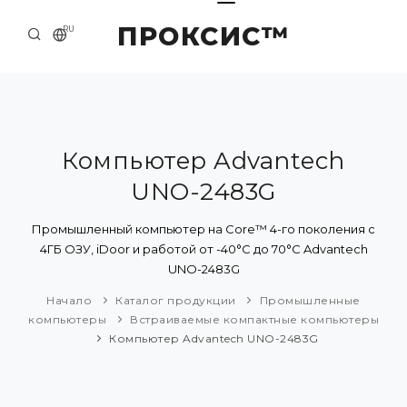
ПРОКСИС™
RU
НАЧАЛО
КОНТАКТЫ
О КОМПАНИИ
Компьютер Advantech
UNO-2483G
ПРИМЕРЫ И РЕШЕНИЯ
КАТАЛОГ ПРОДУКЦИИ
Промышленный компьютер на Core™ 4-го поколения с
4ГБ ОЗУ, iDoor и работой от -40°C до 70°C Advantech
ПРЕСС-ЦЕНТР
UNO-2483G
Начало
Каталог продукции
Промышленные
компьютеры
Встраиваемые компактные компьютеры
Компьютер Advantech UNO-2483G