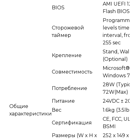
AMI UEFI 128M
BIOS
Flash BIOS
Programmable
Сторожевой
levels timer
таймер
interval, from 1
255 sec
Stand, Wall, V
Крепление
(Optional)
Microsoft®
Совместимость
Windows 7/8
28W (Typical),
Потребление
72W(Max)
Питание
24VDC ± 20%
Общие
Вес
1.6kg (3.5lbs)
характеристики
CE, FCC, UL, CC
Сертификация
BSMI
Размеры (W x H x
252 x 149 x 6