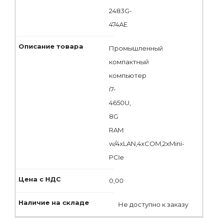
2483G-
474AE
Промышленный
компактный
компьютер
i7-
4650U,
8G
RAM
w/4xLAN,4xCOM,2xMini-
PCIe
0,00
Не доступно к заказу