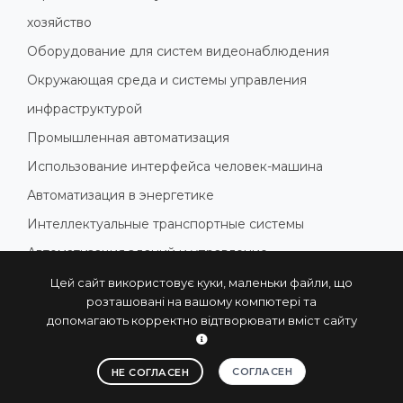
хозяйство
Оборудование для систем видеонаблюдения
Окружающая среда и системы управления
инфраструктурой
Промышленная автоматизация
Использование интерфейса человек-машина
Автоматизация в энергетике
Интеллектуальные транспортные системы
Автоматизация зданий и управление
электроэнергией
Цей сайт використовує куки, маленьки файли, що
розташовані на вашому компютері та
Умная фабрика
допомагають корректно відтворювати вміст сайту
Искусственный интеллект и машинное обучение
СОГЛАСЕН
НЕ СОГЛАСЕН
ПОДПИСАТЬСЯ НА РАССЫЛКУ