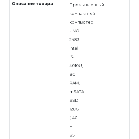
Промышленный
компактный
компьютер
UNO-
2483,
Intel
I3-
4010U,
8G
RAM,
mSATA
SSD
128G
(-40
~
85