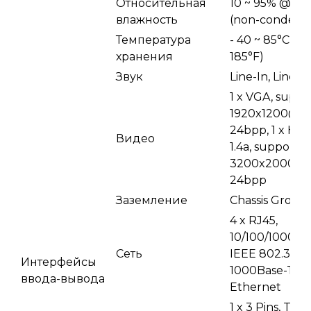
Относительная
10 ~ 95% @ 40
влажность
(non-condensi
Температура
- 40 ~ 85°C ( -
хранения
185°F)
Звук
Line-In, Line-
1 x VGA, suppo
1920x1200@6
24bpp, 1 x HD
Видео
1.4a, supports
3200x2000@
24bpp
Заземление
Chassis Groun
4 x RJ45,
10/100/1000 M
Сеть
IEEE 802.3u
Интерфейсы
1000Base-T Fa
ввода-вывода
Ethernet
1 x 3 Pins, Ter