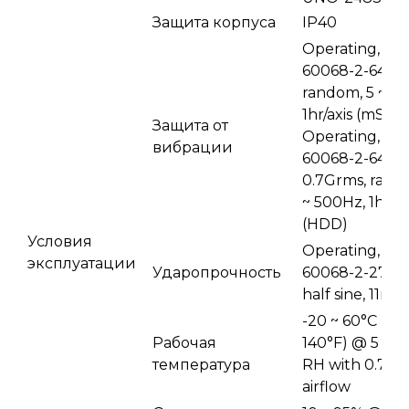
Защита корпуса
IP40
Operating, IEC
60068-2-64, 2
random, 5 ~ 5
1hr/axis (mSATA
Защита от
Operating, IEC
вибрации
60068-2-64,
0.7Grms, rand
~ 500Hz, 1hr/ax
(HDD)
Условия
Operating, IEC
эксплуатации
Ударопрочность
60068-2-27, 5
half sine, 11ms
-20 ~ 60°C (-4 
Рабочая
140°F) @ 5 ~ 
температура
RH with 0.7m/
airflow