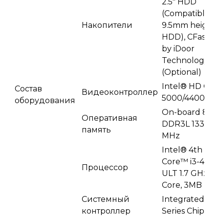
2.5" HDD
(Compatible w
Накопители
9.5mm height
HDD), CFast dr
by iDoor
Technology
(Optional)
Intel® HD Gra
Состав
Видеоконтроллер
5000/4400
оборудования
On-board 8G
Оперативная
DDR3L 1333/1
память
MHz
Intel® 4th Ge
Core™ i3-401
Процессор
ULT 1.7 GHz D
Core, 3MB L2
Системный
Integrated Int
контроллер
Series Chipset