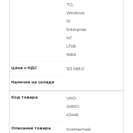
°C),
Windows
10
Enterprise
IoT
LTSB
64bit
123 069,0
UNO-
2483G-
434AE
Компактний