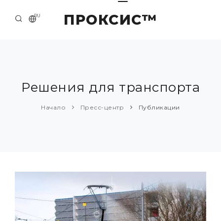
ПРОКСИС™
RU
НАЧАЛО
КОНТАКТЫ
О КОМПАНИИ
Решения для транспорта
ПРИМЕРЫ И РЕШЕНИЯ
Начало
Пресс-центр
Публикации
КАТАЛОГ ПРОДУКЦИИ
ПРЕСС-ЦЕНТР