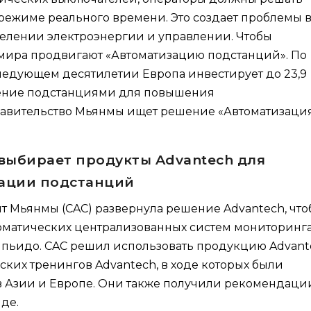
ежиме реального времени. Это создает проблемы 
елении электроэнергии и управлении. Чтобы
 мира продвигают «Автоматизацию подстанций». По
 следующем десятилетии Европа инвестирует до 23,9
ение подстанциями для повышения
правительство Мьянмы ищет решение «Автоматизаци
выбирает продукты Advantech для
зации подстанций
т Мьянмы (CAC) развернула решение Advantech, чт
томатических централизованных систем мониторинга
йпьидо. CAC решил использовать продукцию Advant
ких тренингов Advantech, в ходе которых были
Азии и Европе. Они также получили рекомендации
де.