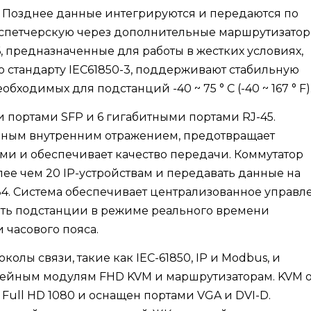
. Позднее данные интегрируются и передаются по
спетчерскую через дополнительные маршрутизатор
 предназначенные для работы в жестких условиях,
стандарту IEC61850-3, поддерживают стабильную
бходимых для подстанций -40 ~ 75 ° C (-40 ~ 167 ° F)
 портами SFP и 6 гигабитными портами RJ-45.
лным внутренним отражением, предотвращает
и и обеспечивает качество передачи. Коммутатор
ее чем 20 IP-устройствам и передавать данные на
. Система обеспечивает централизованное управл
ать подстанции в режиме реального времени
 часового пояса.
олы связи, такие как IEC-61850, IP и Modbus, и
ейным модулям FHD KVM и маршрутизаторам. KVM о
ull HD 1080 и оснащен портами VGA и DVI-D.