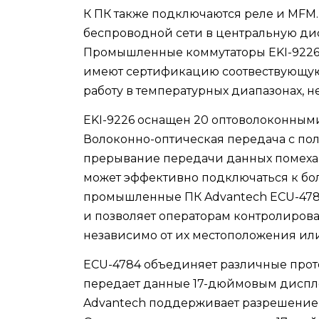
К ПК также подключаются реле и MFM
беспроводной сети в центральную ди
Промышленные коммутаторы EKI-9226,
имеют сертификацию соотвествующую 
работу в температурных диапазонах, нео
EKI-9226 оснащен 20 оптоволоконными
Волоконно-оптическая передача с по
прерывание передачи данных помехам
может эффективно подключаться к бол
промышленные ПК Advantech ECU-4784
и позволяет операторам контролиров
независимо от их местоположения или
ECU-4784 объединяет различные проток
передает данные 17-дюймовым диспл
Advantech поддерживает разрешение F