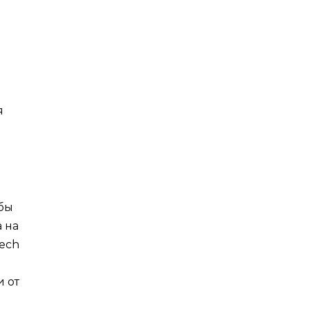
в
я
обы
 на
ech
 от