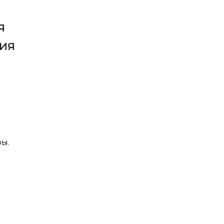
я
ия
ы.