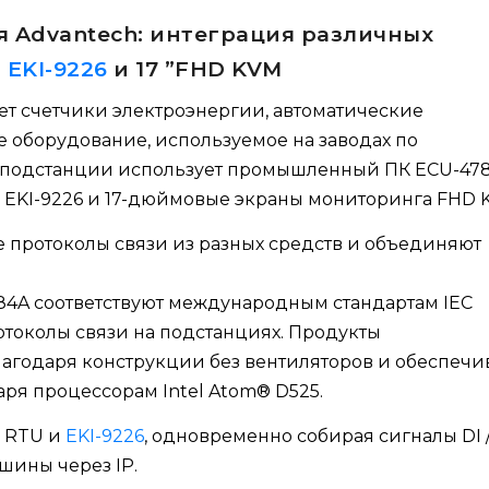
 Advantech: интеграция различных
,
EKI-9226
и 17 ”FHD KVM
т счетчики электроэнергии, автоматические
е оборудование, используемое на заводах по
 подстанции использует промышленный ПК ECU-478
ы EKI-9226 и 17-дюймовые экраны мониторинга FHD 
 протоколы связи из разных средств и объединяют
4A соответствуют международным стандартам IEC
отоколы связи на подстанциях. Продукты
годаря конструкции без вентиляторов и обеспечи
ря процессорам Intel Atom® D525.
м RTU и
EKI-9226
, одновременно собирая сигналы DI 
шины через IP.