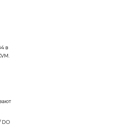
4 в
KVM.
вают
/ DO