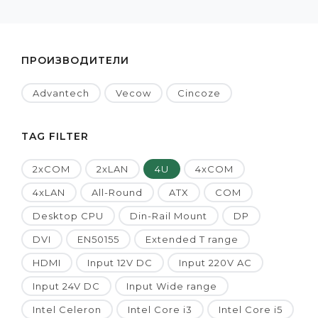
ПРОИЗВОДИТЕЛИ
Advantech
Vecow
Cincoze
TAG FILTER
2xCOM
2xLAN
4U
4xCOM
4xLAN
All-Round
ATX
COM
Desktop CPU
Din-Rail Mount
DP
DVI
EN50155
Extended T range
HDMI
Input 12V DC
Input 220V AC
Input 24V DC
Input Wide range
Intel Celeron
Intel Core i3
Intel Core i5