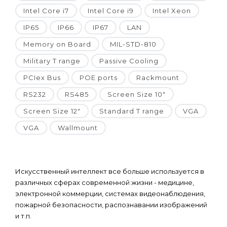
Intel Core i7
Intel Core i9
Intel Xeon
IP65
IP66
IP67
LAN
Memory on Board
MIL-STD-810
Military T range
Passive Cooling
PCIex Bus
POE ports
Rackmount
RS232
RS485
Screen Size 10"
Screen Size 12"
Standard T range
VGA
VGA
Wallmount
Искусственный интеллект все больше используется в
различных сферах современной жизни - медицине,
электронной коммерции, системах видеонаблюдения,
пожарной безопасности, распознавании изображений
и т.п.