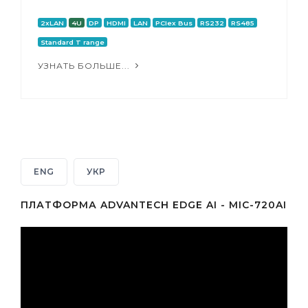
2xLAN
4U
DP
HDMI
LAN
PCIex Bus
RS232
RS485
Standard T range
УЗНАТЬ БОЛЬШЕ...
ENG
УКР
ПЛАТФОРМА ADVANTECH EDGE AI - MIC-720AI