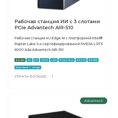
Рабочая станция ИИ с 3 слотами
PCIe Advantech AIR-510
Рабочая станция 4U Edge AI с платформой Intel®
Rapter Lake S и сертифицированной NVIDIA с RTX
6000 Ada Advantech AIR-510
2xLAN
4U
DP
HDMI
LAN
PCIex Bus
RS232
RS485
Standard T range
УЗНАТЬ БОЛЬШЕ...
Advantech