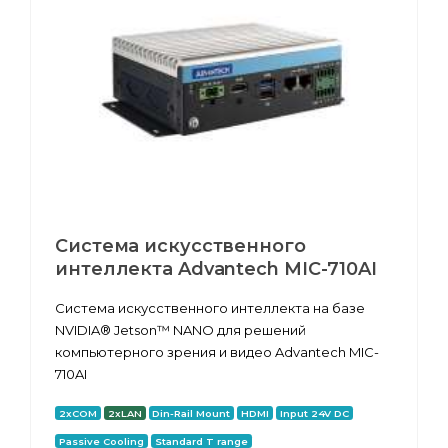
Система искусственного
интеллекта Advantech MIC-710AI
Система искусственного интеллекта на базе
NVIDIA® Jetson™ NANO для решений
компьютерного зрения и видео Advantech MIC-
710AI
2xCOM
2xLAN
Din-Rail Mount
HDMI
Input 24V DC
Passive Cooling
Standard T range