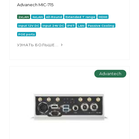
Advanech MIC-715
2xLAN
4xLAN
All-Round
Extended T range
HDMI
Input 12V DC
Input 24V DC
IP67
LAN
Passive Cooling
POE ports
УЗНАТЬ БОЛЬШЕ...
Advantech