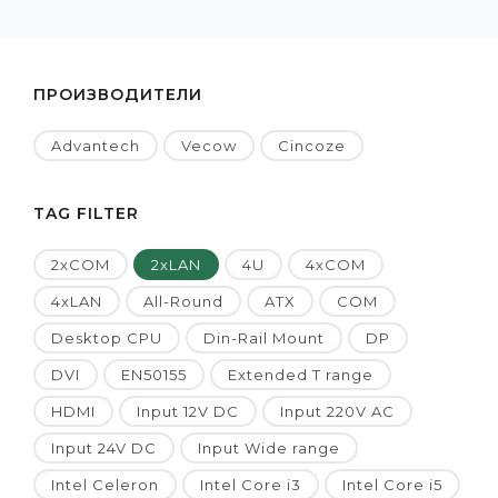
ПРОИЗВОДИТЕЛИ
Advantech
Vecow
Cincoze
TAG FILTER
2xCOM
2xLAN
4U
4xCOM
4xLAN
All-Round
ATX
COM
Desktop CPU
Din-Rail Mount
DP
DVI
EN50155
Extended T range
HDMI
Input 12V DC
Input 220V AC
Input 24V DC
Input Wide range
Intel Celeron
Intel Core i3
Intel Core i5