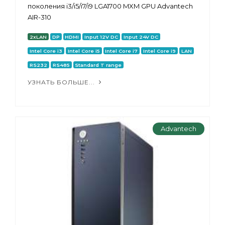
поколения i3/i5/i7/i9 LGA1700 MXM GPU Advantech
AIR-310
2xLAN
DP
HDMI
Input 12V DC
Input 24V DC
Intel Core i3
Intel Core i5
Intel Core i7
Intel Core i9
LAN
RS232
RS485
Standard T range
УЗНАТЬ БОЛЬШЕ...
Advantech