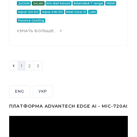
2xCOM
2xLAN
Din-Rail Mount
Extended T range
HDMI
Input 12V DC
Input 24V DC
Intel Core i3
LAN
Passive Cooling
УЗНАТЬ БОЛЬШЕ...
1
2
3
ENG
УКР
ПЛАТФОРМА ADVANTECH EDGE AI - MIC-720AI