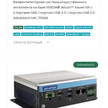
Безвентиляторная система искусственного
интеллекта на базе NVIDIA® Jetson™ Xavier NX с
2 портами GbE, 1 портом USB 3.0, 1 портом USB 2.0
Advantech MIC-710AIX
2xLAN
Desktop CPU
Din-Rail Mount
HDMI
Input 24V DC
LAN
Passive Cooling
RS232
RS485
Standard T range
УЗНАТЬ БОЛЬШЕ...
Advantech