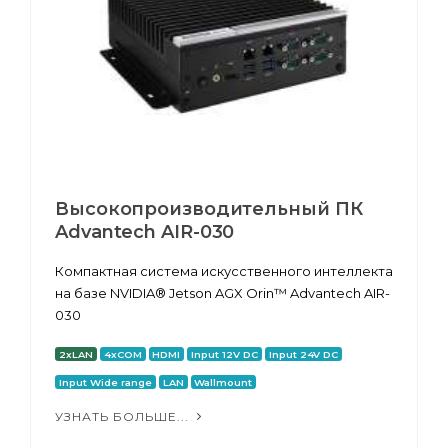
Высокопроизводительный ПК
Advantech AIR-030
Компактная система искусственного интеллекта
на базе NVIDIA® Jetson AGX Orin™ Advantech AIR-
030
2xLAN
4xCOM
HDMI
Input 12V DC
Input 24V DC
Input Wide range
LAN
Wallmount
УЗНАТЬ БОЛЬШЕ...