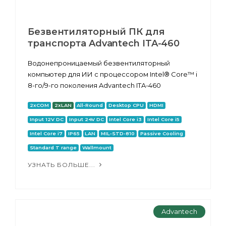
Безвентиляторный ПК для
транспорта Advantech ITA-460
Водонепроницаемый безвентиляторный
компьютер для ИИ с процессором Intel® Core™ i
8-го/9-го поколения Advantech ITA-460
2xCOM
2xLAN
All-Round
Desktop CPU
HDMI
Input 12V DC
Input 24V DC
Intel Core i3
Intel Core i5
Intel Core i7
IP65
LAN
MIL-STD-810
Passive Cooling
Standard T range
Wallmount
УЗНАТЬ БОЛЬШЕ...
Advantech