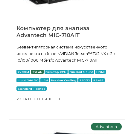
Компьютер для анализа
Advantech MIC-710AIT
Безвентиляторная система искусственного
интеллекта на базе NVIDIA® Jetson™ TX2 NX с 2 x
10/100/1000 Мбит/с Advantech MIC-710AIT
2xCOM
2xLAN
Desktop CPU
Din-Rail Mount
HDMI
Input 24V DC
LAN
Passive Cooling
RS232
RS485
Standard T range
УЗНАТЬ БОЛЬШЕ...
Advantech