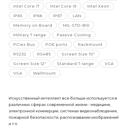
Intel Core i7
Intel Core i9
Intel Xeon
IP65
IP66
IP67
LAN
Memory on Board
MIL-STD-810
Military T range
Passive Cooling
PCIex Bus
POE ports
Rackmount
RS232
RS485
Screen Size 10"
Screen Size 12"
Standard T range
VGA
VGA
Wallmount
Искусственный интеллект все больше используется в
различных сферах современной жизни - медицине,
электронной коммерции, системах видеонаблюдения,
пожарной безопасности, распознавании изображений
и т.п.